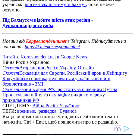
українські
війська захищатимуть Бахмут,
поки це буде
розумно.
Під Бахмутом відбито шість атак росіян -
Держприкордонслужба
Новини від
Корреспондент.net
в Telegram. Підписуйтесь на
наш канал
https://t.me/korrespondentnet
Читайте Korrespondent.net в Google News
Війна Росії з Україною
Сюжет
Вторгнення Росії в Україну. Онлайн
Сюжет
Ескалація для Європи. Російський дрон в Лейпцигу
Колумбійські наркокартелі вчаться українській війні
безпілотників - ЗМІ
Сюжет
Зміни в армії РФ: що стоїть за рішенням Путіна
Пропагували війну та окупацію: викрито мережу
прихильників РФ
СПЕЦТЕМА:
Війна Росії з Україною
ТЕГИ:
военные
,
разведка
,
Буданов
Якщо ви помітили помилку, виділіть необхідний текст і
натисніть Ctrl + Enter, щоб повідомити про це редакцію.