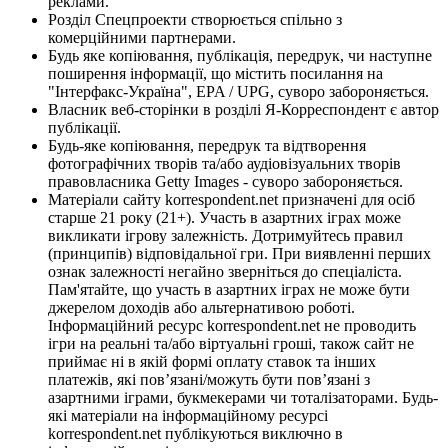
реклами.
Розділ Спецпроекти створюється спільно з
комерційними партнерами.
Будь яке копіювання, публікація, передрук, чи наступне
поширення інформації, що містить посилання на
"Інтерфакс-Україна", EPA / UPG, суворо забороняється.
Власник веб-сторінки в розділі Я-Корреспондент є автор
публікації.
Будь-яке копіювання, передрук та відтворення
фотографічних творів та/або аудіовізуальних творів
правовласника Getty Images - суворо забороняється.
Матеріали сайту korrespondent.net призначені для осіб
старше 21 року (21+). Участь в азартних іграх може
викликати ігрову залежність. Дотримуйтесь правил
(принципів) відповідальної гри. При виявленні перших
ознак залежності негайно зверніться до спеціаліста.
Пам'ятайте, що участь в азартних іграх не може бути
джерелом доходів або альтернативою роботі.
Інформаційний ресурс korrespondent.net не проводить
ігри на реальні та/або віртуальні гроші, також сайт не
приймає ні в якій формі оплату ставок та інших
платежів, які пов’язані/можуть бути пов’язані з
азартними іграми, букмекерами чи тоталізаторами. Будь-
які матеріали на інформаційному ресурсі
korrespondent.net публікуються виключно в