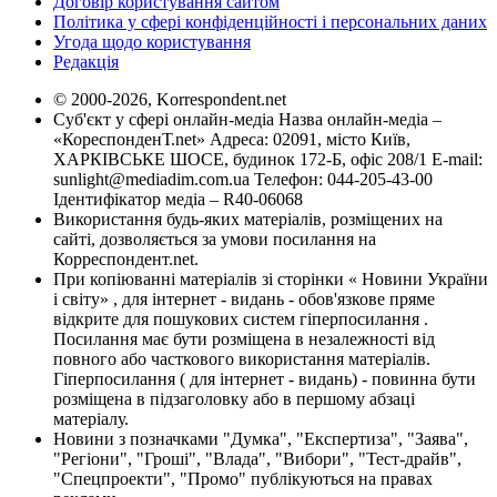
Договір користування сайтом
Політика у сфері конфіденційності і персональних даних
Угода щодо користування
Редакція
© 2000-2026, Korrespondent.net
Суб'єкт у сфері онлайн-медіа Назва онлайн-медіа –
«КореспонденТ.net» Адреса: 02091, місто Київ,
ХАРКІВСЬКЕ ШОСЕ, будинок 172-Б, офіс 208/1 E-mail:
sunlight@mediadim.com.ua
Телефон: 044-205-43-00
Ідентифікатор медіа – R40-06068
Використання будь-яких матеріалів, розміщених на
сайті, дозволяється за умови посилання на
Корреспондент.net.
При копіюванні матеріалів зі сторінки « Новини України
і світу» , для інтернет - видань - обов'язкове пряме
відкрите для пошукових систем гіперпосилання .
Посилання має бути розміщена в незалежності від
повного або часткового використання матеріалів.
Гіперпосилання ( для інтернет - видань) - повинна бути
розміщена в підзаголовку або в першому абзаці
матеріалу.
Новини з позначками "Думка", "Експертиза", "Заява",
"Регіони", "Гроші", "Влада", "Вибори", "Тест-драйв",
"Спецпроекти", "Промо" публікуються на правах