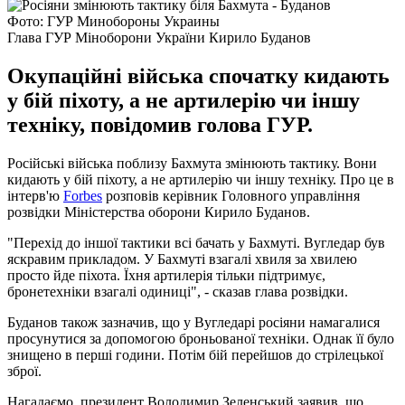
Фото: ГУР Минобороны Украины
Глава ГУР Міноборони України Кирило Буданов
Окупаційні війська спочатку кидають
у бій піхоту, а не артилерію чи іншу
техніку, повідомив голова ГУР.
Російські війська поблизу Бахмута змінюють тактику. Вони
кидають у бій піхоту, а не артилерію чи іншу техніку. Про це в
інтерв'ю
Forbes
розповів керівник Головного управління
розвідки Міністерства оборони Кирило Буданов.
"Перехід до іншої тактики всі бачать у Бахмуті. Вугледар був
яскравим прикладом. У Бахмуті взагалі хвиля за хвилею
просто йде піхота. Їхня артилерія тільки підтримує,
бронетехніки взагалі одиниці", - сказав глава розвідки.
Буданов також зазначив, що у Вугледарі росіяни намагалися
просунутися за допомогою броньованої техніки. Однак її було
знищено в перші години. Потім бій перейшов до стрілецької
зброї.
Нагадаємо, президент Володимир Зеленський заявив, що