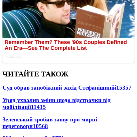
ЧИТАЙТЕ ТАКОЖ
Суд обрав запобіжний захід Стефанішиній
15357
Уряд ухвалив зміни щодо відстрочки від
мобілізації
11415
Зеленський зробив заяву про мирні
переговори
10568