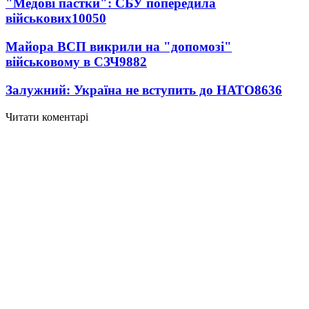
"Медові пастки": СБУ попередила
військових
10050
Майора ВСП викрили на "допомозі"
військовому в СЗЧ
9882
Залужний: Україна не вступить до НАТО
8636
Читати коментарі