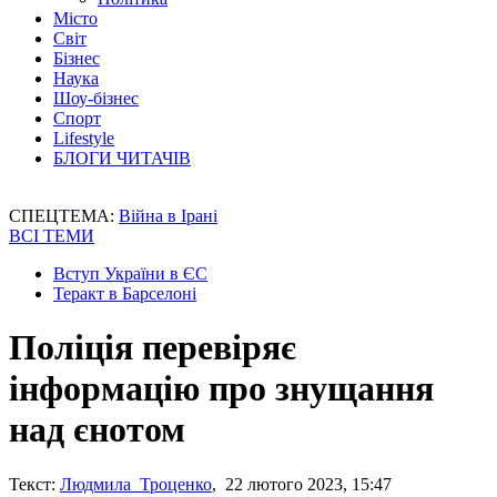
Місто
Світ
Бізнес
Наука
Шоу-бізнес
Спорт
Lifestyle
БЛОГИ ЧИТАЧІВ
СПЕЦТЕМА:
Війна в Ірані
ВСІ ТЕМИ
Вступ України в ЄС
Теракт в Барселоні
Поліція перевіряє
інформацію про знущання
над єнотом
Текст:
Людмила Троценко
, 22 лютого 2023, 15:47