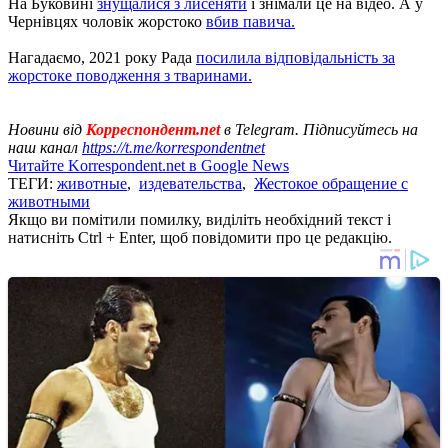
На Буковині
знущалися з лисеняти
і знімали це на відео. А у
Чернівцях чоловік жорстоко
вбив павича.
Нагадаємо, 2021 року Рада
посилила відповідальність за
жорстоке поводження з тваринами.
Новини від
Корреспондент.net
в Telegram. Підписуйтесь на
наш канал
https://t.me/korrespondentnet
Читайте Korrespondent.net в Google News
ТЕГИ:
животные
,
издевательства
,
Жестокое обращение с
животными
Якщо ви помітили помилку, виділіть необхідний текст і
натисніть Ctrl + Enter, щоб повідомити про це редакцію.