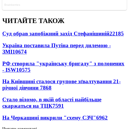
ЧИТАЙТЕ ТАКОЖ
Суд обрав запобіжний захід Стефанішиній
22185
Україна поставила Путіна перед дилемою -
ЗМІ
10674
РФ створила "українську бригаду" з полонених
- ISW
10575
На Київщині сталося групове зґвалтування 21-
річної дівчини
7868
Стало відомо, в якій області найбільше
скаржаться на ТЦК
7591
На Черкащині викрили "схему СЗЧ"
6962
Читати коментарі