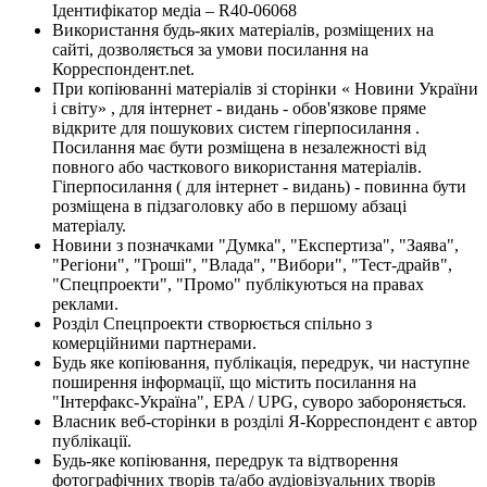
Ідентифікатор медіа – R40-06068
Використання будь-яких матеріалів, розміщених на
сайті, дозволяється за умови посилання на
Корреспондент.net.
При копіюванні матеріалів зі сторінки « Новини України
і світу» , для інтернет - видань - обов'язкове пряме
відкрите для пошукових систем гіперпосилання .
Посилання має бути розміщена в незалежності від
повного або часткового використання матеріалів.
Гіперпосилання ( для інтернет - видань) - повинна бути
розміщена в підзаголовку або в першому абзаці
матеріалу.
Новини з позначками "Думка", "Експертиза", "Заява",
"Регіони", "Гроші", "Влада", "Вибори", "Тест-драйв",
"Спецпроекти", "Промо" публікуються на правах
реклами.
Розділ Спецпроекти створюється спільно з
комерційними партнерами.
Будь яке копіювання, публікація, передрук, чи наступне
поширення інформації, що містить посилання на
"Інтерфакс-Україна", EPA / UPG, суворо забороняється.
Власник веб-сторінки в розділі Я-Корреспондент є автор
публікації.
Будь-яке копіювання, передрук та відтворення
фотографічних творів та/або аудіовізуальних творів