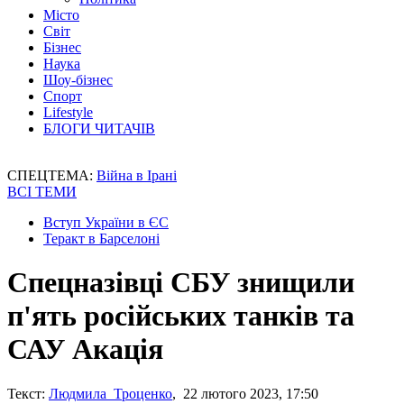
Місто
Світ
Бізнес
Наука
Шоу-бізнес
Спорт
Lifestyle
БЛОГИ ЧИТАЧІВ
СПЕЦТЕМА:
Війна в Ірані
ВСІ ТЕМИ
Вступ України в ЄС
Теракт в Барселоні
Спецназівці СБУ знищили
п'ять російських танків та
САУ Акація
Текст:
Людмила Троценко
, 22 лютого 2023, 17:50