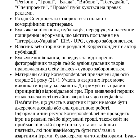
"Регіони", "Гроші", "Влада", "Вибори", "Тест-драйв",
"Спецпроекти", "Промо" публікуються на правах
реклами.
Розділ Спецпроекти створюється спільно з
комерційними партнерами.
Будь яке копіювання, публікація, передрук, чи наступне
поширення інформації, що містить посилання на
"Інтерфакс-Україна", EPA / UPG, суворо забороняється.
Власник веб-сторінки в розділі Я-Корреспондент є автор
публікації.
Будь-яке копіювання, передрук та відтворення
фотографічних творів та/або аудіовізуальних творів
правовласника Getty Images - суворо забороняється.
Матеріали сайту korrespondent.net призначені для осіб
старше 21 року (21+). Участь в азартних іграх може
викликати ігрову залежність. Дотримуйтесь правил
(принципів) відповідальної гри. При виявленні перших
ознак залежності негайно зверніться до спеціаліста.
Пам'ятайте, що участь в азартних іграх не може бути
джерелом доходів або альтернативою роботі.
Інформаційний ресурс korrespondent.net не проводить
ігри на реальні та/або віртуальні гроші, також сайт не
приймає ні в якій формі оплату ставок та інших
платежів, які пов’язані/можуть бути пов’язані з
азартними іграми, букмекерами чи тоталізаторами. Будь-