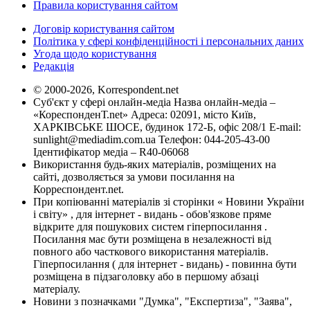
Правила користування сайтом
Договір користування сайтом
Політика у сфері конфіденційності і персональних даних
Угода щодо користування
Редакція
© 2000-2026, Korrespondent.net
Суб'єкт у сфері онлайн-медіа Назва онлайн-медіа –
«КореспонденТ.net» Адреса: 02091, місто Київ,
ХАРКІВСЬКЕ ШОСЕ, будинок 172-Б, офіс 208/1 E-mail:
sunlight@mediadim.com.ua
Телефон: 044-205-43-00
Ідентифікатор медіа – R40-06068
Використання будь-яких матеріалів, розміщених на
сайті, дозволяється за умови посилання на
Корреспондент.net.
При копіюванні матеріалів зі сторінки « Новини України
і світу» , для інтернет - видань - обов'язкове пряме
відкрите для пошукових систем гіперпосилання .
Посилання має бути розміщена в незалежності від
повного або часткового використання матеріалів.
Гіперпосилання ( для інтернет - видань) - повинна бути
розміщена в підзаголовку або в першому абзаці
матеріалу.
Новини з позначками "Думка", "Експертиза", "Заява",