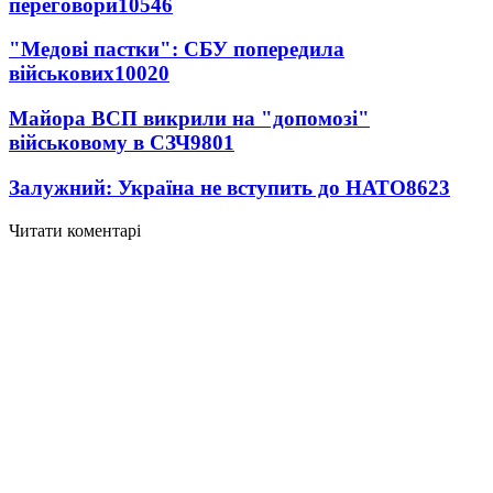
переговори
10546
"Медові пастки": СБУ попередила
військових
10020
Майора ВСП викрили на "допомозі"
військовому в СЗЧ
9801
Залужний: Україна не вступить до НАТО
8623
Читати коментарі