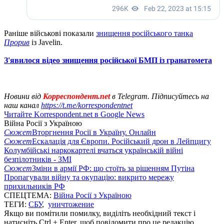
Раніше військові показали
знищення російського танка
Прорив
із Javelin.
З'явилося відео знищення російської БМП із гранатомета
Новини від
Корреспондент.net
в Telegram. Підписуйтесь на
наш канал
https://t.me/korrespondentnet
Читайте Korrespondent.net в Google News
Війна Росії з Україною
Сюжет
Вторгнення Росії в Україну. Онлайн
Сюжет
Ескалація для Європи. Російський дрон в Лейпцигу
Колумбійські наркокартелі вчаться українській війні
безпілотників - ЗМІ
Сюжет
Зміни в армії РФ: що стоїть за рішенням Путіна
Пропагували війну та окупацію: викрито мережу
прихильників РФ
СПЕЦТЕМА:
Війна Росії з Україною
ТЕГИ:
СБУ
,
уничтожение
Якщо ви помітили помилку, виділіть необхідний текст і
натисніть Ctrl + Enter, щоб повідомити про це редакцію.