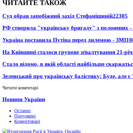
ЧИТАЙТЕ ТАКОЖ
Суд обрав запобіжний захід Стефанішиній
22305
РФ створила "українську бригаду" з полонених -
Україна поставила Путіна перед дилемою - ЗМІ
10
На Київщині сталося групове зґвалтування 21-річ
Стало відомо, в якій області найбільше скаржать
Зеленський про українську балістику: Буде, але є
Читати коментарі
Новини України
Останні
Популярні
Коментовані