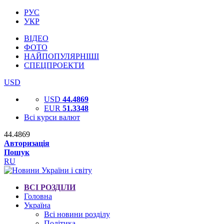
РУС
УКР
ВІДЕО
ФОТО
НАЙПОПУЛЯРНІШІ
СПЕЦПРОЕКТИ
USD
USD
44.4869
EUR
51.3348
Всі курси валют
44.4869
Авторизація
Пошук
RU
ВСІ РОЗДІЛИ
Головна
Україна
Всі новини розділу
Політика