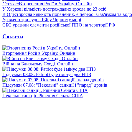
Сюжет
Вторгнення Росії в Україну. Онлайн
У Харкові кількість постраждалих зросла до 23 осіб
В Одесі зросла кількість поранених, є перебої зі зв'язком та вод
Уражено три судна РФ у Чорному морі
СБС уразили елементи російської ППО на території РФ
Сюжети
Вторгнення Росії в Україну. Онлайн
Війна на Близькому Сході. Онлайн
Підсумки 08.08: Patriot буде і мінус два НПЗ
Підсумки 07.08: "Пекельні" санкції і "парад" дронів
Пекельні санкції. Рішення Сената США