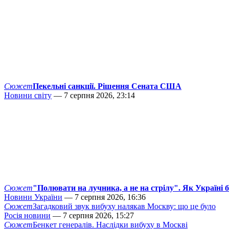
Сюжет
Пекельні санкції. Рішення Сената США
Новини світу
— 7 серпня 2026, 23:14
Сюжет
"Полювати на лучника, а не на стрілу". Як Україні 
Новини України
— 7 серпня 2026, 16:36
Сюжет
Загадковий звук вибуху налякав Москву: що це було
Росія новини
— 7 серпня 2026, 15:27
Сюжет
Бенкет генералів. Наслідки вибуху в Москві