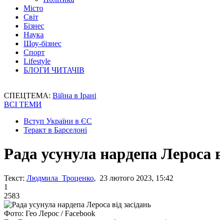
Місто
Світ
Бізнес
Наука
Шоу-бізнес
Спорт
Lifestyle
БЛОГИ ЧИТАЧІВ
СПЕЦТЕМА:
Війна в Ірані
ВСІ ТЕМИ
Вступ України в ЄС
Теракт в Барселоні
Рада усунула нардепа Лероса в
Текст:
Людмила Троценко
, 23 лютого 2023, 15:42
1
2583
Фото: Гео Лерос / Facebook