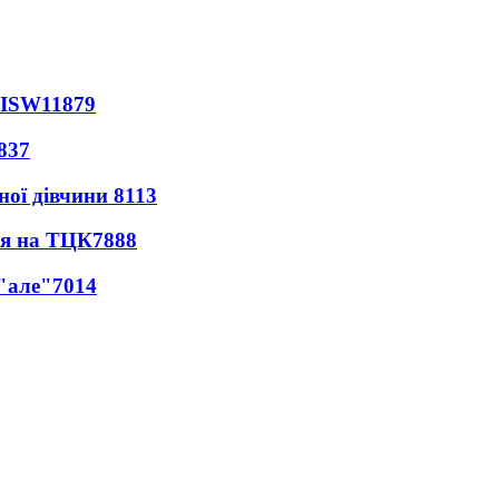
 ISW
11879
837
ної дівчини
8113
ся на ТЦК
7888
 "але"
7014