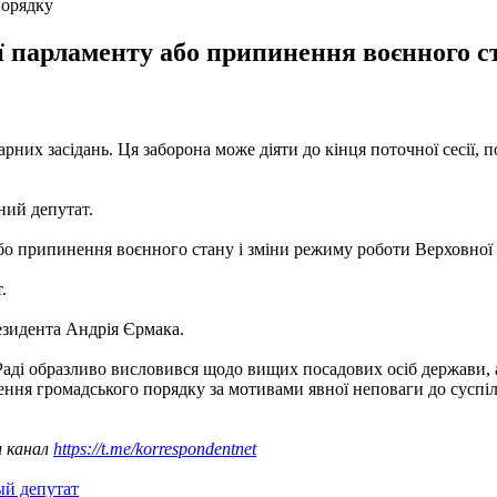
порядку
ії парламенту або припинення воєнного с
рних засідань. Ця заборона може діяти до кінця поточної сесії,
ний депутат.
або припинення воєнного стану і зміни режиму роботи Верховної 
.
езидента Андрія Єрмака.
 Раді образливо висловився щодо вищих посадових осіб держави,
ння громадського порядку за мотивами явної неповаги до суспіл
ш канал
https://t.me/korrespondentnet
ый депутат