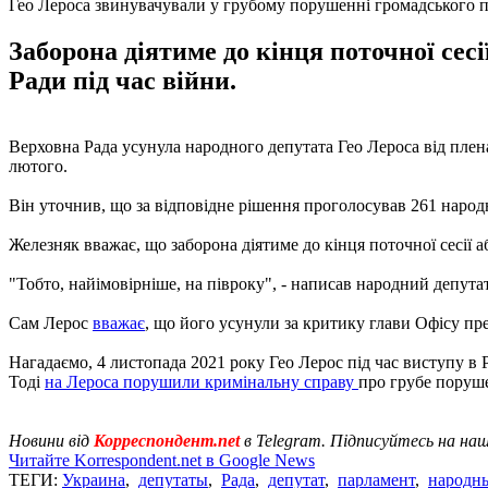
Гео Лероса звинувачували у грубому порушенні громадського 
Заборона діятиме до кінця поточної сес
Ради під час війни.
Верховна Рада усунула народного депутата Гео Лероса від плена
лютого.
Він уточнив, що за відповідне рішення проголосував 261 народ
Железняк вважає, що заборона діятиме до кінця поточної сесії 
"Тобто, найімовірніше, на півроку", - написав народний депутат
Сам Лерос
вважає
, що його усунули за критику глави Офісу пр
Нагадаємо, 4 листопада 2021 року Гео Лерос під час виступу в
Тоді
на Лероса порушили кримінальну справу
про грубе поруше
Новини від
Корреспондент.net
в Telegram. Підписуйтесь на на
Читайте Korrespondent.net в Google News
ТЕГИ:
Украина
,
депутаты
,
Рада
,
депутат
,
парламент
,
народн