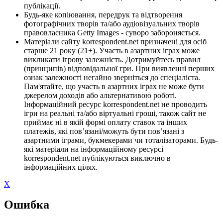
публікації.
Будь-яке копіювання, передрук та відтворення
фотографічних творів та/або аудіовізуальних творів
правовласника Getty Images - суворо забороняється.
Матеріали сайту korrespondent.net призначені для осіб
старше 21 року (21+). Участь в азартних іграх може
викликати ігрову залежність. Дотримуйтесь правил
(принципів) відповідальної гри. При виявленні перших
ознак залежності негайно зверніться до спеціаліста.
Пам'ятайте, що участь в азартних іграх не може бути
джерелом доходів або альтернативою роботі.
Інформаційний ресурс korrespondent.net не проводить
ігри на реальні та/або віртуальні гроші, також сайт не
приймає ні в якій формі оплату ставок та інших
платежів, які пов’язані/можуть бути пов’язані з
азартними іграми, букмекерами чи тоталізаторами. Будь-
які матеріали на інформаційному ресурсі
korrespondent.net публікуються виключно в
інформаційних цілях.
X
Ошибка