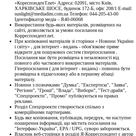
«КореспонденТ.net» Адреса: 02091, місто Київ,
ХАРКІВСЬКЕ ШОСЕ, будинок 172-Б, офіс 208/1 E-mail:
sunlight@mediadim.com.ua
Телефон: 044-205-43-00
Ідентифікатор медіа – R40-06068
Використання будь-яких матеріалів, розміщених на
сайті, дозволяється за умови посилання на
Корреспондент.net.
При копіюванні матеріалів зі сторінки « Новини України
і світу» , для інтернет - видань - обов'язкове пряме
відкрите для пошукових систем гіперпосилання .
Посилання має бути розміщена в незалежності від
повного або часткового використання матеріалів.
Гіперпосилання ( для інтернет - видань) - повинна бути
розміщена в підзаголовку або в першому абзаці
матеріалу.
Новини з позначками "Думка", "Експертиза", "Заява",
"Регіони", "Гроші", "Влада", "Вибори", "Тест-драйв",
"Спецпроекти", "Промо" публікуються на правах
реклами.
Розділ Спецпроекти створюється спільно з
комерційними партнерами.
Будь яке копіювання, публікація, передрук, чи наступне
поширення інформації, що містить посилання на
"Інтерфакс-Україна", EPA / UPG, суворо забороняється.
Власник веб-сторінки в розділі Я-Корреспондент є автор