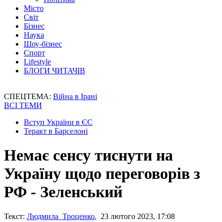
Місто
Світ
Бізнес
Наука
Шоу-бізнес
Спорт
Lifestyle
БЛОГИ ЧИТАЧІВ
СПЕЦТЕМА:
Війна в Ірані
ВСІ ТЕМИ
Вступ України в ЄС
Теракт в Барселоні
Немає сенсу тиснути на
Україну щодо переговорів з
РФ - Зеленський
Текст:
Людмила Троценко
, 23 лютого 2023, 17:08