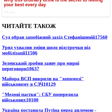
ЧИТАЙТЕ ТАКОЖ
Суд обрав запобіжний захід Стефанішиній
17560
Уряд ухвалив зміни щодо відстрочки від
мобілізації
11506
Зеленський зробив заяву про мирні
переговори
10637
Майора ВСП викрили на "допомозі"
військовому в СЗЧ
10129
"Медові пастки": СБУ попередила
військових
10100
Україна поставила Путіна перед дилемою -