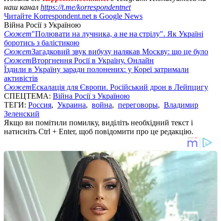
наш канал
https://t.me/korrespondentnet
Читайте Korrespondent.net в Google News
Війна Росії з Україною
Сюжет
"Полювати на лучника, а не на стрілу". Як Україні
боротись з балістикою
Сюжет
Загадковий звук вибуху налякав Москву: що це було
Сюжет
Вторгнення Росії в Україну. Онлайн
Їздили в Україну заради полонених: у Кореї затримали
активістів
Сюжет
Ескалація для Європи. Російський дрон в Лейпцигу
СПЕЦТЕМА:
Війна Росії з Україною
ТЕГИ:
Россия
,
Украина
,
война
,
переговоры
,
Владимир
Зеленский
Якщо ви помітили помилку, виділіть необхідний текст і
натисніть Ctrl + Enter, щоб повідомити про це редакцію.