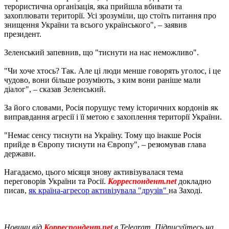
терористична організація, яка прийшла вбивати та
захоплювати території. Усі зрозуміли, що стоїть питання про
знищення України та всього українського", – заявив
президент.
Зеленський запевнив, що "тиснути на нас неможливо".
"Чи хоче хтось? Так. Але ці люди менше говорять уголос, і це
чудово, вони більше розуміють, з ким вони раніше мали
діалог", – сказав Зеленський.
За його словами, Росія порушує тему історичних кордонів як
виправдання агресії і її метою є захоплення території України.
"Немає сенсу тиснути на Україну. Тому що інакше Росія
прийде в Європу тиснути на Європу", – резюмував глава
держави.
Нагадаємо, цього місяця знову активізувалася тема
переговорів України та Росії.
Корреспондент.net
докладно
писав,
як країна-агресор активізувала "друзів"
на Заході.
Новини від
Корреспондент.net
в Telegram. Підписуйтесь на