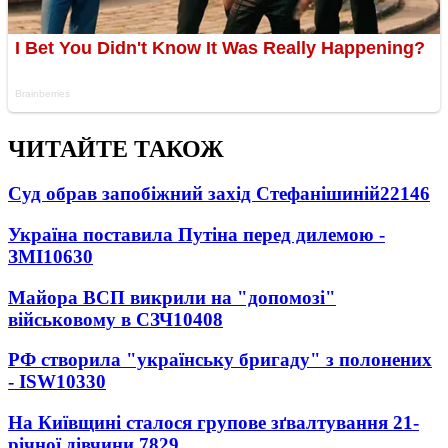
ЧИТАЙТЕ ТАКОЖ
Суд обрав запобіжний захід Стефанішиній
22146
Україна поставила Путіна перед дилемою -
ЗМІ
10630
Майора ВСП викрили на "допомозі"
військовому в СЗЧ
10408
РФ створила "українську бригаду" з полонених
- ISW
10330
На Київщині сталося групове зґвалтування 21-
річної дівчини
7829