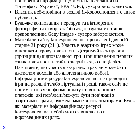
поширення інформації, що містить посилання на
"Інтерфакс-Україна", EPA / UPG, суворо забороняється.
Власник веб-сторінки в розділі Я-Корреспондент є автор
публікації.
Будь-яке копіювання, передрук та відтворення
фотографічних творів та/або аудіовізуальних творів
правовласника Getty Images - суворо забороняється.
Матеріали сайту korrespondent.net призначені для осіб
старше 21 року (21+). Участь в азартних іграх може
викликати ігрову залежність. Дотримуйтесь правил
(принципів) відповідальної гри. При виявленні перших
ознак залежності негайно зверніться до спеціаліста.
Пам'ятайте, що участь в азартних іграх не може бути
джерелом доходів або альтернативою роботі.
Інформаційний ресурс korrespondent.net не проводить
ігри на реальні та/або віртуальні гроші, також сайт не
приймає ні в якій формі оплату ставок та інших
платежів, які пов’язані/можуть бути пов’язані з
азартними іграми, букмекерами чи тоталізаторами. Будь-
які матеріали на інформаційному ресурсі
korrespondent.net публікуються виключно в
інформаційних цілях.
X