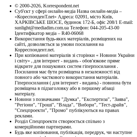
© 2000-2026, Korrespondent.net
Суб'єкт у сфері онлайн-медіа Назва онлайн-медіа –
«КореспонденТ.net» Адреса: 02091, місто Київ,
ХАРКІВСЬКЕ ШОСЕ, будинок 172-Б, офіс 208/1 E-mail:
sunlight@mediadim.com.ua
Телефон: 044-205-43-00
Ідентифікатор медіа – R40-06068
Використання будь-яких матеріалів, розміщених на
сайті, дозволяється за умови посилання на
Корреспондент.net.
При копіюванні матеріалів зі сторінки « Новини України
і світу» , для інтернет - видань - обов'язкове пряме
відкрите для пошукових систем гіперпосилання .
Посилання має бути розміщена в незалежності від
повного або часткового використання матеріалів.
Гіперпосилання ( для інтернет - видань) - повинна бути
розміщена в підзаголовку або в першому абзаці
матеріалу.
Новини з позначками "Думка", "Експертиза", "Заява",
"Регіони", "Гроші", "Влада", "Вибори", "Тест-драйв",
"Спецпроекти", "Промо" публікуються на правах
реклами.
Розділ Спецпроекти створюється спільно з
комерційними партнерами.
Будь яке копіювання, публікація, передрук, чи наступне