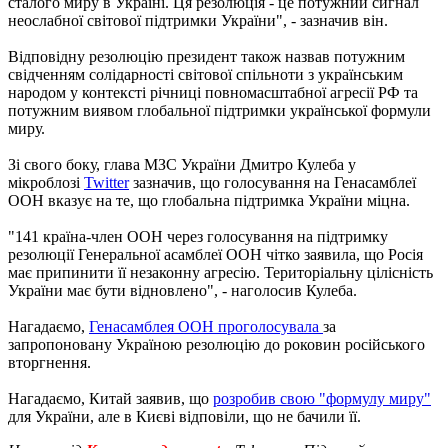
сталого миру в Україні. Ця резолюція - це потужний сигнал
неослабної світової підтримки України", - зазначив він.
Відповідну резолюцію президент також назвав потужним
свідченням солідарності світової спільноти з українським
народом у контексті річниці повномасштабної агресії РФ та
потужним виявом глобальної підтримки української формули
миру.
Зі свого боку, глава МЗС України Дмитро Кулеба у
мікроблозі
Twitter
зазначив, що голосування на Генасамблеї
ООН вказує на те, що глобальна підтримка України міцна.
"141 країна-член ООН через голосування на підтримку
резолюції Генеральної асамблеї ООН чітко заявила, що Росія
має припинити її незаконну агресію. Територіальну цілісність
України має бути відновлено", - наголосив Кулеба.
Нагадаємо,
Генасамблея ООН проголосувала
за
запропоновану Україною резолюцію до роковин російського
вторгнення.
Нагадаємо, Китай заявив, що
розробив свою "формулу миру"
для України, але в Києві відповіли, що не бачили її.