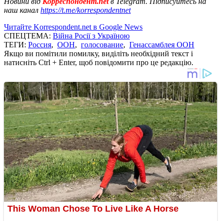
Новини від
Корреспондент.net
в Telegram. Підписуйтесь на
наш канал
https://t.me/korrespondentnet
Читайте Korrespondent.net в Google News
СПЕЦТЕМА:
Війна Росії з Україною
ТЕГИ:
Россия
,
ООН
,
голосование
,
Генассамблея ООН
Якщо ви помітили помилку, виділіть необхідний текст і
натисніть Ctrl + Enter, щоб повідомити про це редакцію.