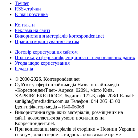
Twitter
RSS-стрічки
E-mail розсилка
Контакти
Реклама на сайті
Використання матеріалів korrespondent.net
Правила користування сайтом
Договір користування сайтом
Політика у сфері конфіденційності і персональних даних
Угода щодо користування
Редакція
© 2000-2026, Korrespondent.net
Суб'єкт у сфері онлайн-медіа Назва онлайн-медіа –
«КореспонденТ.net» Адреса: 02091, місто Київ,
ХАРКІВСЬКЕ ШОСЕ, будинок 172-Б, офіс 208/1 E-mail:
sunlight@mediadim.com.ua
Телефон: 044-205-43-00
Ідентифікатор медіа – R40-06068
Використання будь-яких матеріалів, розміщених на
сайті, дозволяється за умови посилання на
Корреспондент.net.
При копіюванні матеріалів зі сторінки « Новини України
і світу» , для інтернет - видань - обов'язкове пряме