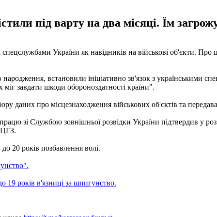
ли під варту на два місяці. Їм загрожує
спецслужбами України як навідників на військові об'єкти. Про 
ів народження, встановили ініціативно зв'язок з українськими сп
х міг завдати шкоди обороноздатності країни".
збору даних про місцезнаходження військових об'єктів та перед
рацю зі Службою зовнішньої розвідки України підтвердив у розмо
 ЦГЗ.
 до 20 років позбавлення волі.
гунство".
о 19 років в'язниці за шпигунство.