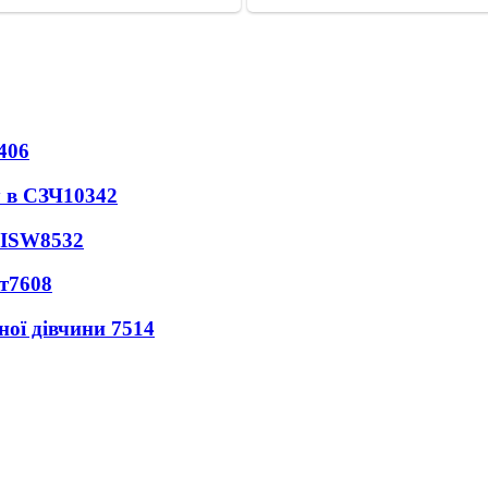
406
 в СЗЧ
10342
 ISW
8532
т
7608
ної дівчини
7514