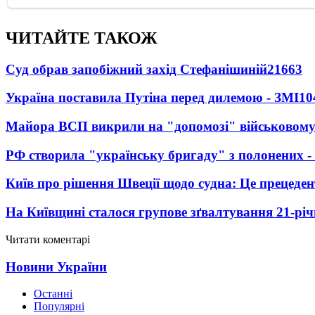
ЧИТАЙТЕ ТАКОЖ
Суд обрав запобіжний захід Стефанішиній
21663
Україна поставила Путіна перед дилемою - ЗМІ
10
Майора ВСП викрили на "допомозі" військовому
РФ створила "українську бригаду" з полонених -
Київ про рішення Швеції щодо судна: Це прецеден
На Київщині сталося групове зґвалтування 21-річ
Читати коментарі
Новини України
Останні
Популярні