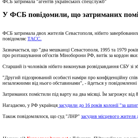
ФСБ затримала "агентів українських спецслужб"
У ФСБ повідомили, що затриманих помісти
ФСБ затримала двох жителів Севастополя, нібито завербованих 
повідомляє
ТАСС.
Зазначається, що "два мешканці Севастополя, 1995 та 1979 рок
про розташування об'єктів Міноборони РФ, витік за кордон яки
Старший із чоловіків нібито виконував розвідзавдання СБУ зі 
"Другий підозрюваний особисті наміри про конфіденційну співп
незалежними від нього обставинами", - йдеться у повідомленні
Затриманих помістили під варту на два місяці. Їм загрожує від 8
Нагадаємо, у РФ українця
засудили до 16 років колонії "за шпи
Також повідомлялося, що суд "ЛНР"
засудив місцевого жителя д