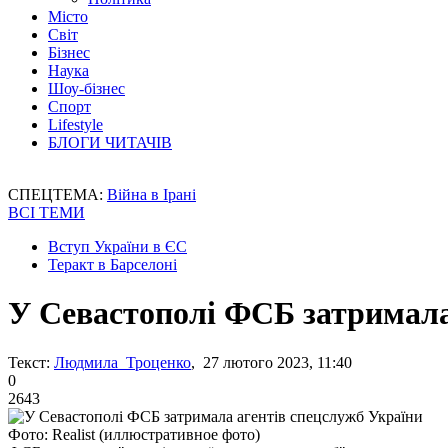
Місто
Світ
Бізнес
Наука
Шоу-бізнес
Спорт
Lifestyle
БЛОГИ ЧИТАЧІВ
СПЕЦТЕМА:
Війна в Ірані
ВСІ ТЕМИ
Вступ України в ЄС
Теракт в Барселоні
У Севастополі ФСБ затримала
Текст:
Людмила Троценко
, 27 лютого 2023, 11:40
0
2643
Фото: Realist (иллюстративное фото)