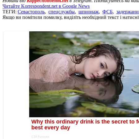
Новини від
Корреспондент.net
в Telegram. Підписуйтесь на на
Читайте Korrespondent.net в Google News
ТЕГИ:
Севастополь
,
спецслужбы
,
шпионаж
,
ФСБ
,
задержани
Якщо ви помітили помилку, виділіть необхідний текст і натисніт