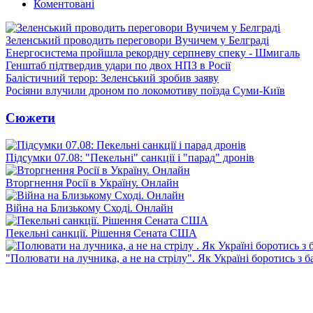
Коментовані
Зеленський проводить переговори Вучичем у Белграді
Енергосистема пройшла рекордну серпневу спеку - Шмигаль
Генштаб підтвердив удари по двох НПЗ в Росії
Балістичний терор: Зеленський зробив заяву
Росіяни влучили дроном по локомотиву поїзда Суми-Київ
Сюжети
Підсумки 07.08: "Пекельні" санкції і "парад" дронів
Вторгнення Росії в Україну. Онлайн
Війна на Близькому Сході. Онлайн
Пекельні санкції. Рішення Сената США
"Полювати на лучника, а не на стрілу". Як Україні боротись з 