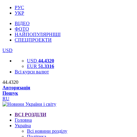
РУС
УКР
ВІДЕО
ФОТО
НАЙПОПУЛЯРНІШІ
СПЕЦПРОЕКТИ
USD
USD
44.4320
EUR
51.3316
Всі курси валют
44.4320
Авторизація
Пошук
RU
ВСІ РОЗДІЛИ
Головна
Україна
Всі новини розділу
Політика