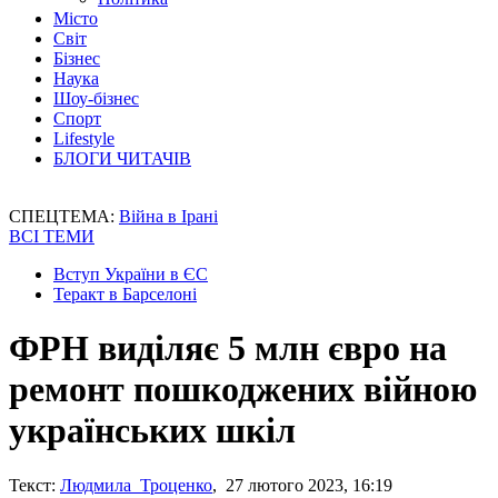
Місто
Світ
Бізнес
Наука
Шоу-бізнес
Спорт
Lifestyle
БЛОГИ ЧИТАЧІВ
СПЕЦТЕМА:
Війна в Ірані
ВСІ ТЕМИ
Вступ України в ЄС
Теракт в Барселоні
ФРН виділяє 5 млн євро на
ремонт пошкоджених війною
українських шкіл
Текст:
Людмила Троценко
, 27 лютого 2023, 16:19