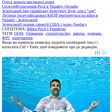
Одеса зазнала масованої атаки
Сюжет
Вторгнення Росії в Україну. Онлайн
Зеленський про українську балістику: Буде, але є "але"
Десятки тисяч військових КНДР вчитимуться на війні в
Україні - Зеленський
Зеленський оцінив гарантії США і долю Донбасу
СПЕЦТЕМА:
Війна Росії з Україною
ТЕГИ:
ООН
,
Германия
,
строительство
,
школы
,
помощь
,
ФРГ
,
разрушения
Якщо ви помітили помилку, виділіть необхідний текст і
натисніть Ctrl + Enter, щоб повідомити про це редакцію.