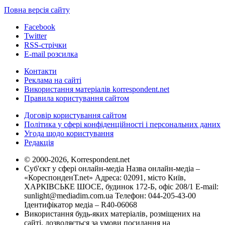
Повна версія сайту
Facebook
Twitter
RSS-стрічки
E-mail розсилка
Контакти
Реклама на сайті
Використання матеріалів korrespondent.net
Правила користування сайтом
Договір користування сайтом
Політика у сфері конфіденційності і персональних даних
Угода щодо користування
Редакція
© 2000-2026, Korrespondent.net
Суб'єкт у сфері онлайн-медіа Назва онлайн-медіа –
«КореспонденТ.net» Адреса: 02091, місто Київ,
ХАРКІВСЬКЕ ШОСЕ, будинок 172-Б, офіс 208/1 E-mail:
sunlight@mediadim.com.ua
Телефон: 044-205-43-00
Ідентифікатор медіа – R40-06068
Використання будь-яких матеріалів, розміщених на
сайті, дозволяється за умови посилання на