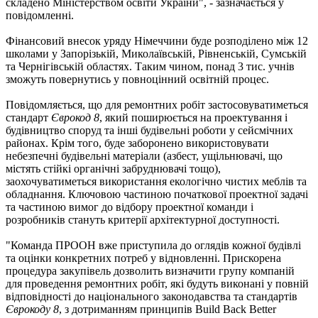
складено Міністерством освіти України", - зазначається у
повідомленні.
Фінансовий внесок уряду Німеччини буде розподілено між 12
школами у Запорізькій, Миколаївській, Рівненській, Сумській
та Чернігівській областях. Таким чином, понад 3 тис. учнів
зможуть повернутись у повноцінний освітній процес.
Повідомляється, що для ремонтних робіт застосовуватиметься
стандарт
Єврокод 8
, який поширюється на проектування і
будівництво споруд та інші будівельні роботи у сейсмічних
районах. Крім того, буде заборонено використовувати
небезпечні будівельні матеріали (азбест, ущільнювачі, що
містять стійкі органічні забруднювачі тощо),
заохочуватиметься використання екологічно чистих меблів та
обладнання. Ключовою частиною початкової проектної задачі
та частиною вимог до відбору проектної команди і
розробників стануть критерії архітектурної доступності.
"Команда ПРООН вже приступила до оглядів кожної будівлі
та оцінки конкретних потреб у відновленні. Прискорена
процедура закупівель дозволить визначити групу компаній
для проведення ремонтних робіт, які будуть виконані у повній
відповідності до національного законодавства та стандартів
Єврокоду 8
, з дотриманням принципів Build Back Better