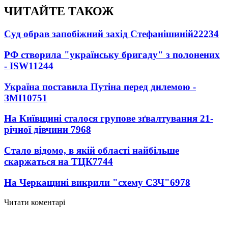
ЧИТАЙТЕ ТАКОЖ
Суд обрав запобіжний захід Стефанішиній
22234
РФ створила "українську бригаду" з полонених
- ISW
11244
Україна поставила Путіна перед дилемою -
ЗМІ
10751
На Київщині сталося групове зґвалтування 21-
річної дівчини
7968
Стало відомо, в якій області найбільше
скаржаться на ТЦК
7744
На Черкащині викрили "схему СЗЧ"
6978
Читати коментарі