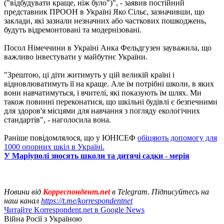
("відбудувати краще, ніж було")", - заявив постійний
представник ПРООН в Україні Яко Сільє, зазначивши, що
заклади, які зазнали незначних або часткових пошкоджень,
будуть відремонтовані та модернізовані.
Посол Німеччини в Україні Анка Фельдгузен зауважила, що
важливо інвестувати у майбутнє України.
"Зрештою, ці діти житимуть у цій великій країні і
відновлюватимуть її на краще. Але їм потрібні школи, в яких
вони навчатимуться, і вчителі, які показують їм шлях. Ми
також повинні переконатися, що шкільні будівлі є безпечними
для здоров'я місцями для навчання з погляду екологічних
стандартів", - наголосила вона.
Раніше повідомлялося, що у ЮНІСЕФ
обіцяють допомогу для
1000 опорних шкіл в Україні.
У Маріуполі зносять школи та дитячі садки - мерія
Новини від
Корреспондент.net
в Telegram. Підписуйтесь на
наш канал
https://t.me/korrespondentnet
Читайте Korrespondent.net в Google News
Війна Росії з Україною