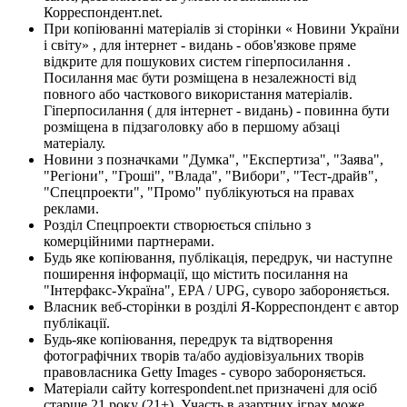
Корреспондент.net.
При копіюванні матеріалів зі сторінки « Новини України
і світу» , для інтернет - видань - обов'язкове пряме
відкрите для пошукових систем гіперпосилання .
Посилання має бути розміщена в незалежності від
повного або часткового використання матеріалів.
Гіперпосилання ( для інтернет - видань) - повинна бути
розміщена в підзаголовку або в першому абзаці
матеріалу.
Новини з позначками "Думка", "Експертиза", "Заява",
"Регіони", "Гроші", "Влада", "Вибори", "Тест-драйв",
"Спецпроекти", "Промо" публікуються на правах
реклами.
Розділ Спецпроекти створюється спільно з
комерційними партнерами.
Будь яке копіювання, публікація, передрук, чи наступне
поширення інформації, що містить посилання на
"Інтерфакс-Україна", EPA / UPG, суворо забороняється.
Власник веб-сторінки в розділі Я-Корреспондент є автор
публікації.
Будь-яке копіювання, передрук та відтворення
фотографічних творів та/або аудіовізуальних творів
правовласника Getty Images - суворо забороняється.
Матеріали сайту korrespondent.net призначені для осіб
старше 21 року (21+). Участь в азартних іграх може