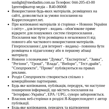
sunlight@mediadim.com.ua
Телефон: 044-205-43-00
Ідентифікатор медіа – R40-06068
Використання будь-яких матеріалів, розміщених на
сайті, дозволяється за умови посилання на
Корреспондент.net.
При копіюванні матеріалів зі сторінки « Новини України
і світу» , для інтернет - видань - обов'язкове пряме
відкрите для пошукових систем гіперпосилання .
Посилання має бути розміщена в незалежності від
повного або часткового використання матеріалів.
Гіперпосилання ( для інтернет - видань) - повинна бути
розміщена в підзаголовку або в першому абзаці
матеріалу.
Новини з позначками "Думка", "Експертиза", "Заява",
"Регіони", "Гроші", "Влада", "Вибори", "Тест-драйв",
"Спецпроекти", "Промо" публікуються на правах
реклами.
Розділ Спецпроекти створюється спільно з
комерційними партнерами.
Будь яке копіювання, публікація, передрук, чи наступне
поширення інформації, що містить посилання на
"Інтерфакс-Україна", EPA / UPG, суворо забороняється.
Власник веб-сторінки в розділі Я-Корреспондент є автор
публікації.
Будь-яке копіювання, передрук та відтворення