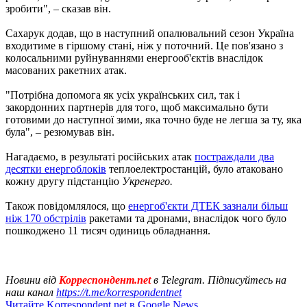
зробити", – сказав він.
Сахарук додав, що в наступний опалювальний сезон Україна
входитиме в гіршому стані, ніж у поточний. Це пов'язано з
колосальними руйнуваннями енергооб'єктів внаслідок
масованих ракетних атак.
"Потрібна допомога як усіх українських сил, так і
закордонних партнерів для того, щоб максимально бути
готовими до наступної зими, яка точно буде не легша за ту, яка
була", – резюмував він.
Нагадаємо, в результаті російських атак
постраждали два
десятки енергоблоків
теплоелектростанцій, було атаковано
кожну другу підстанцію
Укренерго.
Також повідомлялося, що
енергоб'єкти ДТЕК зазнали більш
ніж 170 обстрілів
ракетами та дронами, внаслідок чого було
пошкоджено 11 тисяч одиниць обладнання.
Новини від
Корреспондент.net
в Telegram. Підписуйтесь на
наш канал
https://t.me/korrespondentnet
Читайте Korrespondent.net в Google News