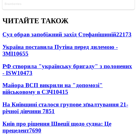
ЧИТАЙТЕ ТАКОЖ
Суд обрав запобіжний захід Стефанішиній
22173
Україна поставила Путіна перед дилемою -
ЗМІ
10655
РФ створила "українську бригаду" з полонених
- ISW
10473
Майора ВСП викрили на "допомозі"
військовому в СЗЧ
10415
На Київщині сталося групове зґвалтування 21-
річної дівчини
7851
Київ про рішення Швеції щодо судна: Це
прецедент
7690