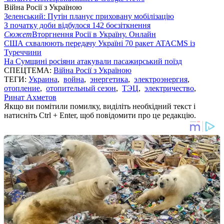
Війна Росії з Україною
Зеленський: Путін планує приховану мобілізацію
З початку доби відбулося 142 боєзіткнення
Сюжет
Вторгнення Росії в Україну. Онлайн
США схвалюють передачу Україні 70 ракет ATACMS із
Туреччини
На Сумщині росіяни атакували пасажирський поїзд
СПЕЦТЕМА:
Війна Росії з Україною
ТЕГИ:
Украина
,
война
,
энергетика
,
электроэнергия
,
отопление
,
отопительный сезон
,
ТЭЦ
,
электричество
,
Ринат Ахметов
Якщо ви помітили помилку, виділіть необхідний текст і
натисніть Ctrl + Enter, щоб повідомити про це редакцію.