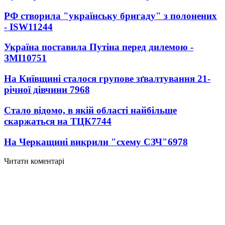
РФ створила "українську бригаду" з полонених
- ISW
11244
Україна поставила Путіна перед дилемою -
ЗМІ
10751
На Київщині сталося групове зґвалтування 21-
річної дівчини
7968
Стало відомо, в якій області найбільше
скаржаться на ТЦК
7744
На Черкащині викрили "схему СЗЧ"
6978
Читати коментарі