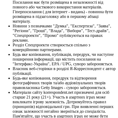
Посилання має бути розміщена в незалежності від
повного або часткового використання матеріалів.
Гіперпосилання ( для інтернет - видань) - повинна бути
розміщена в підзаголовку або в першому абзаці
матеріалу.
Новини з позначками "Думка", "Експертиза", "Заява",
"Регіони", "Гроші", "Влада", "Вибори", "Тест-драйв",
"Спецпроекти", "Промо" публікуються на правах
реклами.
Розділ Спецпроекти створюється спільно з
комерційними партнерами.
Будь яке копіювання, публікація, передрук, чи наступне
поширення інформації, що містить посилання на
"Інтерфакс-Україна", EPA / UPG, суворо забороняється.
Власник веб-сторінки в розділі Я-Корреспондент є автор
публікації.
Будь-яке копіювання, передрук та відтворення
фотографічних творів та/або аудіовізуальних творів
правовласника Getty Images - суворо забороняється.
Матеріали сайту korrespondent.net призначені для осіб
старше 21 року (21+). Участь в азартних іграх може
викликати ігрову залежність. Дотримуйтесь правил
(принципів) відповідальної гри. При виявленні перших
ознак залежності негайно зверніться до спеціаліста.
Пам'ятайте, що участь в азартних іграх не може бути