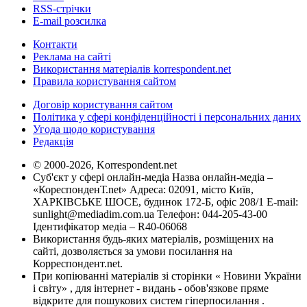
RSS-стрічки
E-mail розсилка
Контакти
Реклама на сайті
Використання матеріалів korrespondent.net
Правила користування сайтом
Договір користування сайтом
Політика у сфері конфіденційності і персональних даних
Угода щодо користування
Редакція
© 2000-2026, Korrespondent.net
Суб'єкт у сфері онлайн-медіа Назва онлайн-медіа –
«КореспонденТ.net» Адреса: 02091, місто Київ,
ХАРКІВСЬКЕ ШОСЕ, будинок 172-Б, офіс 208/1 E-mail:
sunlight@mediadim.com.ua
Телефон: 044-205-43-00
Ідентифікатор медіа – R40-06068
Використання будь-яких матеріалів, розміщених на
сайті, дозволяється за умови посилання на
Корреспондент.net.
При копіюванні матеріалів зі сторінки « Новини України
і світу» , для інтернет - видань - обов'язкове пряме
відкрите для пошукових систем гіперпосилання .