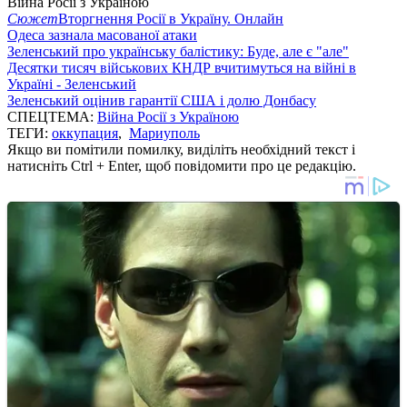
Війна Росії з Україною
Сюжет
Вторгнення Росії в Україну. Онлайн
Одеса зазнала масованої атаки
Зеленський про українську балістику: Буде, але є "але"
Десятки тисяч військових КНДР вчитимуться на війні в
Україні - Зеленський
Зеленський оцінив гарантії США і долю Донбасу
СПЕЦТЕМА:
Війна Росії з Україною
ТЕГИ:
оккупация
,
Мариуполь
Якщо ви помітили помилку, виділіть необхідний текст і
натисніть Ctrl + Enter, щоб повідомити про це редакцію.