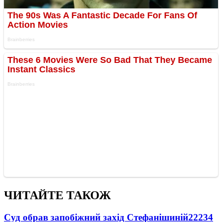
ЧИТАЙТЕ ТАКОЖ
Суд обрав запобіжний захід Стефанішиній
22234