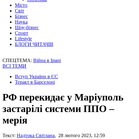
Місто
Світ
Бізнес
Наука
Шоу-бізнес
Спорт
Lifestyle
БЛОГИ ЧИТАЧІВ
СПЕЦТЕМА:
Війна в Ірані
ВСІ ТЕМИ
Вступ України в ЄС
Теракт в Барселоні
РФ перекидає у Маріуполь
застарілі системи ППО –
мерія
Текст:
Надтока Світлана
, 28 лютого 2023, 12:59