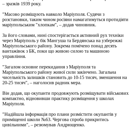
– зразків 1939 року.
"Масово розміщують навколо Маріуполя. Судячи з
розстановки, таким чином росіяни намагатимуться протидіяти
маріупольським "хлопкам", – додав чиновник.
За його словами, нині спостерігається активний рух техніки
через Маріуполь у бік Мангуша та Бердянська на узбережжі
Маріупольського району. Зокрема помічено понад десять
вантажівок з БК, поки що живою силою та машиною
управління.
"Загалом основне перекидання з Маріуполя та
Маріупольського району живої сили закінчено. Загальна
чисельність залишків становить до 10-15 тисяч, зменшення на
20-25 тисяч", – наголосив радник мера.
Він додав, що окупанти продовжують розміщувати військових
компактно, відновивши практику розміщення у школах
Маріуполя.
"Надійшла інформація про плани розмістити окупантів у
приміщенні школи №63. Чергова спроба прикритись
цивільними", – резюмував Андрющенко.