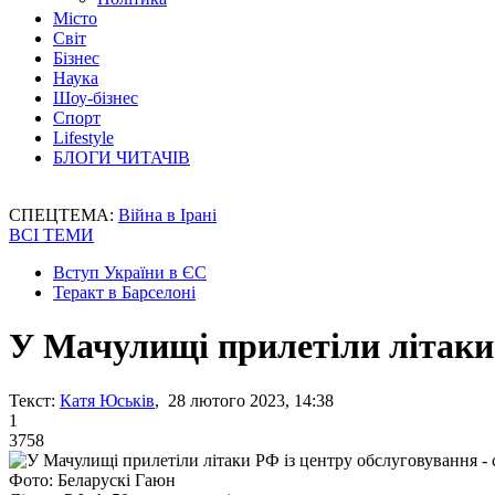
Місто
Світ
Бізнес
Наука
Шоу-бізнес
Спорт
Lifestyle
БЛОГИ ЧИТАЧІВ
СПЕЦТЕМА:
Війна в Ірані
ВСІ ТЕМИ
Вступ України в ЄС
Теракт в Барселоні
У Мачулищі прилетіли літаки 
Текст:
Катя Юськів
, 28 лютого 2023, 14:38
1
3758
Фото: Беларускі Гаюн