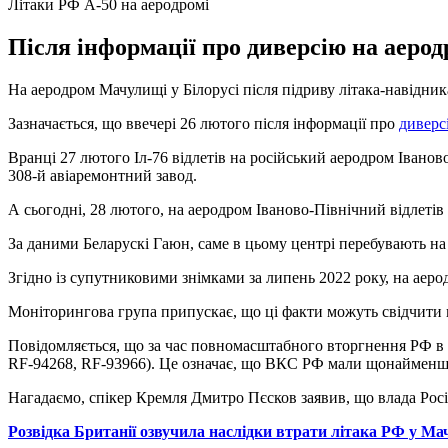
Літаки РФ А-50 на аеродромі
Після інформації про диверсію на аерод
На аеродром Мачулищі у Білорусі після підриву літака-навідник
Зазначається, що ввечері 26 лютого після інформації про
диверс
Вранці 27 лютого Іл-76 відлетів на російський аеродром Іванов
308-й авіаремонтний завод.
А сьогодні, 28 лютого, на аеродром Іваново-Північний відлетів 
За даними Беларускі Гаюн, саме в цьому центрі перебувають на 
Згідно із супутниковими знімками за липень 2022 року, на аеро
Моніторингова група припускає, що ці факти можуть свідчити
Повідомляється, що за час повномасштабного вторгнення РФ в У
RF-94268, RF-93966). Це означає, що ВКС РФ мали щонайменше
Нагадаємо, спікер Кремля Дмитро Пєсков заявив, що влада Рос
Розвідка Британії озвучила наслідки втрати літака РФ у М