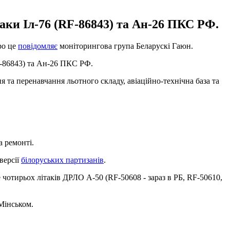
аки Іл-76 (RF-86843) та Ан-26 ПКС РФ.
ро це
повідомляє
моніторингова група Беларускі Гаюн.
F-86843) та Ан-26 ПКС РФ.
 та перенавчання льотного складу, авіаційно-технічна база та
а ремонті.
версії
білоруських партизанів
.
чотирьох літаків ДРЛО А-50 (RF-50608 - зараз в РБ, RF-50610,
Мінськом.