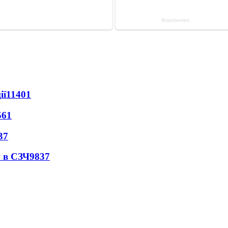
ії
11401
561
37
 в СЗЧ
9837