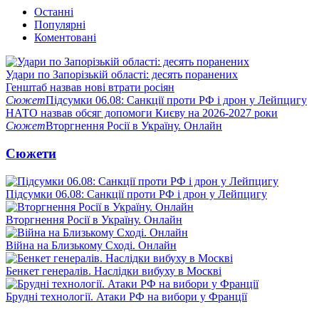
Останні
Популярні
Коментовані
Удари по Запорізькій області: десять поранених
Генштаб назвав нові втрати росіян
Сюжет
Підсумки 06.08: Санкції проти РФ і дрон у Лейпцигу
НАТО назвав обсяг допомоги Києву на 2026-2027 роки
Сюжет
Вторгнення Росії в Україну. Онлайн
Сюжети
Підсумки 06.08: Санкції проти РФ і дрон у Лейпцигу
Вторгнення Росії в Україну. Онлайн
Війна на Близькому Сході. Онлайн
Бенкет генералів. Наслідки вибуху в Москві
Брудні технології. Атаки РФ на вибори у Франції