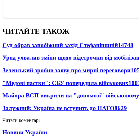
ЧИТАЙТЕ ТАКОЖ
Суд обрав запобіжний захід Стефанішиній
14748
Уряд ухвалив зміни щодо відстрочки від мобілізац
Зеленський зробив заяву про мирні переговори
10
"Медові пастки": СБУ попередила військових
100
Майора ВСП викрили на "допомозі" військовому
Залужний: Україна не вступить до НАТО
8629
Читати коментарі
Новини України