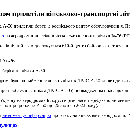
ром прилетіли військово-транспортні літ
а А-50 прилетіли борти із російського центру обслуговування. П
ію
на аеродром прилетіли військово-транспортні літаки Іл-76 (R
о-Північний. Там дислокується 610-й центр бойового застосування
і Ан-26.
зберіганні літаки А-50.
дромі було щонайменше дев'ять літаків ДРЛО А-50 та ще один - н
 про проблеми з літаком ДРЛС А-50У, пошкодженим внаслідок ди
країну на аеродромах Білорусі в різні часи перебувало не менше 
 чотири робочих А-50 (до 26 лютого 2023 року).
ії
не коментує інформацію
про атаку на військовий аеродром під 
ачулищах