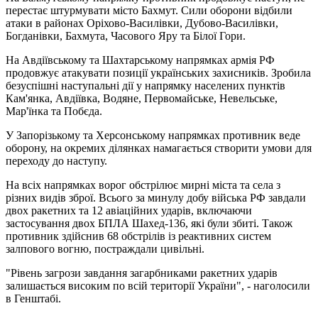
перестає штурмувати місто Бахмут. Сили оборони відбили
атаки в районах Оріхово-Василівки, Дубово-Василівки,
Богданівки, Бахмута, Часового Яру та Білої Гори.
На Авдіївському та Шахтарському напрямках армія РФ
продовжує атакувати позиції українських захисників. Зробила
безуспішні наступальні дії у напрямку населених пунктів
Кам'янка, Авдіївка, Водяне, Первомайське, Невельське,
Мар'їнка та Побєда.
У Запорізькому та Херсонському напрямках противник веде
оборону, на окремих ділянках намагається створити умови для
переходу до наступу.
На всіх напрямках ворог обстрілює мирні міста та села з
різних видів зброї. Всього за минулу добу війська РФ завдали
двох ракетних та 12 авіаційних ударів, включаючи
застосування двох БПЛА Шахед-136, які були збиті. Також
противник здійснив 68 обстрілів із реактивних систем
залпового вогню, постраждали цивільні.
"Рівень загрози завдання загарбниками ракетних ударів
залишається високим по всій території України", - наголосили
в Генштабі.