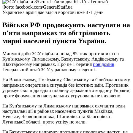
Фото: facebook.com/GeneralStaff.ua
Українська армія дає відсіч ворогові вже 371 день
Війська РФ продовжують наступати на
п'яти напрямках та обстрілюють
мирні населені пункти України.
Минулої доби ЗСУ відбили понад 85 атак противника на
Куп'янському, Лиманському, Бахмутському, Авдіївському та
Шахтарському напрямках. Про це 1 березня
повідомив
Генеральний штаб ЗСУ у ранковому зведенні.
На Волинському, Поліському, Сіверському та Слобожанському
напрямках оперативна ситуація без істотних змін. Противник
утримує свої підрозділи поблизу державного кордону України,
проте формування наступальних угруповань не виявлено.
На Куп'янському та Лиманському напрямках окупанти вели
наступальні дії в районах населених пунктів Макіївка,
Невське, Червонопопівка, Шипилівка та Білогорівка
Луганської області, проте успіху не мали.
На Бахмутському напрямку противник продовжує наступ, не