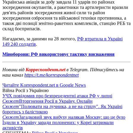
Українська авіація за добу завдала 11 ударів по районах
зосередження окупантів, а ракетники та артилеристи вразили
дев'ять районів зосередження живої сили та район
зосередження озброєння та військової техніки противника, а
також дві позиції зенітно-ракетних комплексів, станцію РЕБ та
склад боєприпасів.
Нагадаємо, за даними на 28 лютого,
РФ втратила в Україні
149 240 солдатів
.
Міноборони: РФ використовує тактику виснаження
Новини від
Корреспондент.net
в Telegram. Підписуйтесь на
наш канал
https://t.me/korrespondentnet
Читайте Korrespondent.net в Google News
Війна Росії з Україною
УЧХ повідомив про безпрецедентні атаки РФ у липні
Сюжет
Вторгнення Росії в Україну. Онлайн
Сюжет
"Полювати на лучника, а не на стрілу". Як Україні
боротись з балістикою
Сюжет
Загадковий звук вибуху налякав Москву: що це було
Їздили в Україну заради полонених: у Кореї затримали
активістів