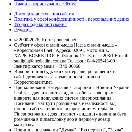
Правила користування сайтом
Договір користування сайтом
Політика у сфері конфіденційності і персональних даних
Угода щодо користування
Редакція
© 2000-2026, Korrespondent.net
Суб'єкт у сфері онлайн-медіа Назва онлайн-медіа –
«КореспонденТ.net» Адреса: 02091, місто Київ,
ХАРКІВСЬКЕ ШОСЕ, будинок 172-Б, офіс 208/1 E-mail:
sunlight@mediadim.com.ua
Телефон: 044-205-43-00
Ідентифікатор медіа – R40-06068
Використання будь-яких матеріалів, розміщених на
сайті, дозволяється за умови посилання на
Корреспондент.net.
При копіюванні матеріалів зі сторінки « Новини України
і світу» , для інтернет - видань - обов'язкове пряме
відкрите для пошукових систем гіперпосилання .
Посилання має бути розміщена в незалежності від
повного або часткового використання матеріалів.
Гіперпосилання ( для інтернет - видань) - повинна бути
розміщена в підзаголовку або в першому абзаці
матеріалу.
Новини з позначками "Думка", "Експертиза", "Заява",