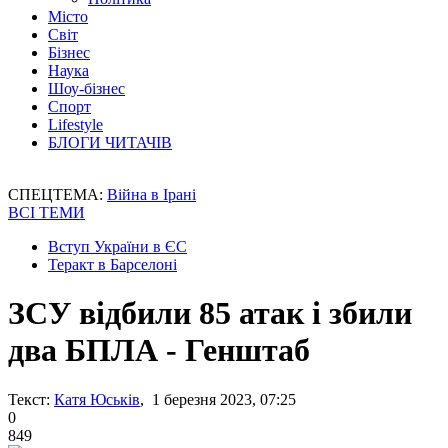
Місто
Світ
Бізнес
Наука
Шоу-бізнес
Спорт
Lifestyle
БЛОГИ ЧИТАЧІВ
СПЕЦТЕМА:
Війна в Ірані
ВСІ ТЕМИ
Вступ України в ЄС
Теракт в Барселоні
ЗСУ відбили 85 атак і збили
два БПЛА - Генштаб
Текст:
Катя Юськів
, 1 березня 2023, 07:25
0
849