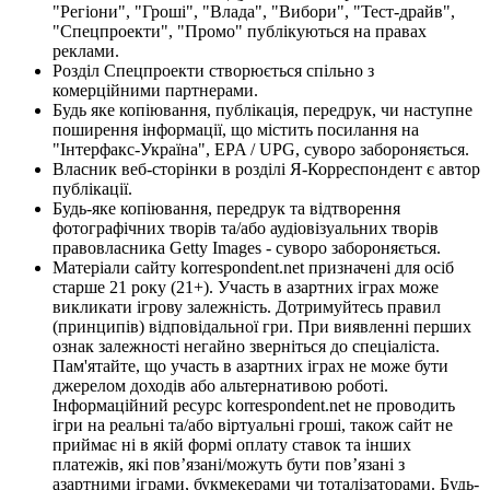
"Регіони", "Гроші", "Влада", "Вибори", "Тест-драйв",
"Спецпроекти", "Промо" публікуються на правах
реклами.
Розділ Спецпроекти створюється спільно з
комерційними партнерами.
Будь яке копіювання, публікація, передрук, чи наступне
поширення інформації, що містить посилання на
"Інтерфакс-Україна", EPA / UPG, суворо забороняється.
Власник веб-сторінки в розділі Я-Корреспондент є автор
публікації.
Будь-яке копіювання, передрук та відтворення
фотографічних творів та/або аудіовізуальних творів
правовласника Getty Images - суворо забороняється.
Матеріали сайту korrespondent.net призначені для осіб
старше 21 року (21+). Участь в азартних іграх може
викликати ігрову залежність. Дотримуйтесь правил
(принципів) відповідальної гри. При виявленні перших
ознак залежності негайно зверніться до спеціаліста.
Пам'ятайте, що участь в азартних іграх не може бути
джерелом доходів або альтернативою роботі.
Інформаційний ресурс korrespondent.net не проводить
ігри на реальні та/або віртуальні гроші, також сайт не
приймає ні в якій формі оплату ставок та інших
платежів, які пов’язані/можуть бути пов’язані з
азартними іграми, букмекерами чи тоталізаторами. Будь-