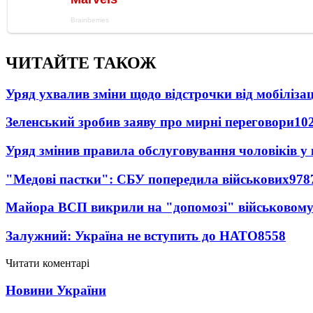
ЧИТАЙТЕ ТАКОЖ
Уряд ухвалив зміни щодо відстрочки від мобілізац
Зеленський зробив заяву про мирні переговори
10
Уряд змінив правила обслуговування чоловіків у
"Медові пастки": СБУ попередила військових
978
Майора ВСП викрили на "допомозі" військовому
Залужний: Україна не вступить до НАТО
8558
Читати коментарі
Новини України