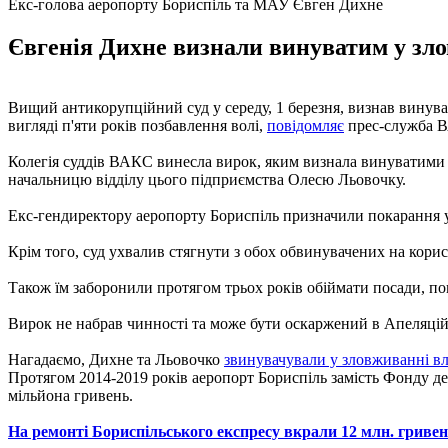
Екс-голова аеропорту Бориспіль та МАУ Євген Дихне
Євгенія Дихне визнали винуватим у зло
Вищий антикорупційний суд у середу, 1 березня, визнав винув
вигляді п'яти років позбавлення волі,
повідомляє
прес-служба 
Колегія суддів ВАКС винесла вирок, яким визнала винуватим
начальницю відділу цього підприємства Олесю Льовочку.
Екс-гендиректору аеропорту Бориспіль призначили покарання у в
Крім того, суд ухвалив стягнути з обох обвинувачених на кори
Також їм заборонили протягом трьох років обіймати посади, по
Вирок не набрав чинності та може бути оскаржений в Апеляцій
Нагадаємо, Дихне та Льовочко
звинувачували у зловживанні 
Протягом 2014-2019 років аеропорт Бориспіль замість Фонду де
мільйона гривень.
На ремонті Бориспільського експресу вкрали 12 млн. гриве