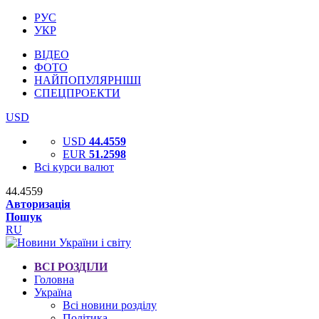
РУС
УКР
ВІДЕО
ФОТО
НАЙПОПУЛЯРНІШІ
СПЕЦПРОЕКТИ
USD
USD
44.4559
EUR
51.2598
Всі курси валют
44.4559
Авторизація
Пошук
RU
ВСІ РОЗДІЛИ
Головна
Україна
Всі новини розділу
Політика