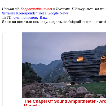
Новини від
Корреспондент.net
в Telegram. Підписуйтесь на на
Читайте Korrespondent.net в Google News
ТЕГИ:
суд
,
приговор
,
Вакс
Якщо ви помітили помилку, виділіть необхідний текст і натисніт