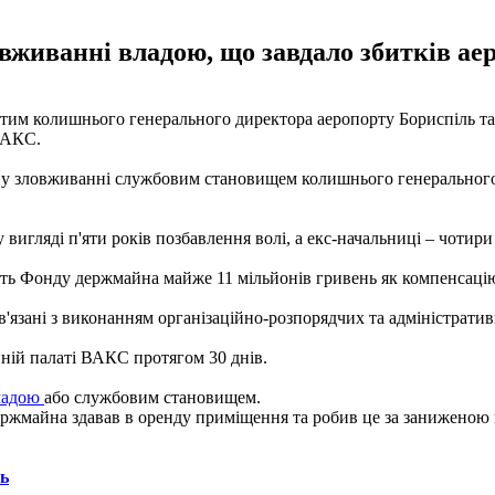
вживанні владою, що завдало збитків аер
атим колишнього генерального директора аеропорту Бориспіль т
ВАКС.
и у зловживанні службовим становищем колишнього генерально
игляді п'яти років позбавлення волі, а екс-начальниці – чотири
сть Фонду держмайна майже 11 мільйонів гривень як компенсацію
в'язані з виконанням організаційно-розпорядчих та адміністрати
ній палаті ВАКС протягом 30 днів.
владою
або службовим становищем.
ржмайна здавав в оренду приміщення та робив це за заниженою в
нь