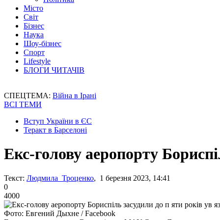
Місто
Світ
Бізнес
Наука
Шоу-бізнес
Спорт
Lifestyle
БЛОГИ ЧИТАЧІВ
СПЕЦТЕМА:
Війна в Ірані
ВСІ ТЕМИ
Вступ України в ЄС
Теракт в Барселоні
Екс-голову аеропорту Бориспіл
Текст:
Людмила Троценко
, 1 березня 2023, 14:41
0
4000
Фото: Евгений Дыхне / Facebook