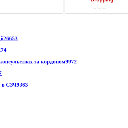
ії
26653
274
 консульствах за кордоном
9972
7
 в СЗЧ
9363