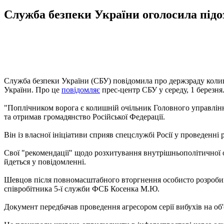
Служба безпеки України оголосила підо
Служба безпеки України (СБУ) повідомила про держзраду колиш
України. Про це
повідомляє
прес-центр СБУ у середу, 1 березня
"Поплічником ворога є колишній очільник Головного управлінн
та отримав громадянство Російської Федерації.
Він із власної ініціативи сприяв спецслужбі Росії у проведенні
Свої "рекомендації" щодо розхитування внутрішньополітичної 
йдеться у повідомленні.
Шевцов після повномасштабного вторгнення особисто розробив 
співробітника 5-ї служби ФСБ Косенка М.Ю.
Документ передбачав проведення агресором серії вибухів на об'