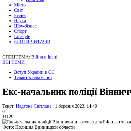
Місто
Світ
Бізнес
Наука
Шоу-бізнес
Спорт
Lifestyle
БЛОГИ ЧИТАЧІВ
СПЕЦТЕМА:
Війна в Ірані
ВСІ ТЕМИ
Вступ України в ЄС
Теракт в Барселоні
Екс-начальник поліції Віннич
Текст:
Надтока Світлана
, 1 березня 2023, 14:49
0
11129
Фото: Полиция Винницкой области