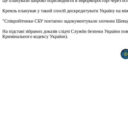
Це планували широко оприлюднити в інформпросторі через осн
Кремль планував у такий спосіб дискредитувати Україну на між
"Співробітники СБУ поетапно задокументували злочини Шевцова 
На підставі зібраних доказів слідчі Служби безпеки України пов
Кримінального кодексу України).