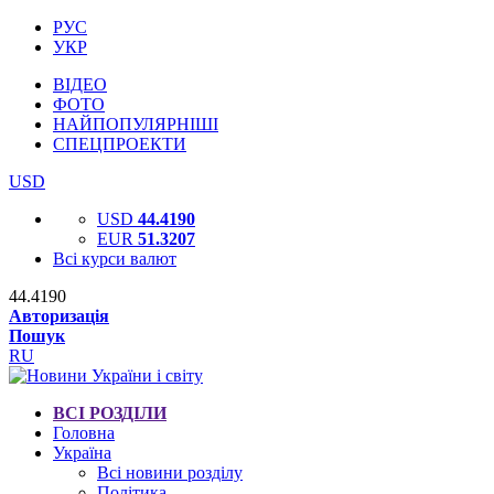
РУС
УКР
ВІДЕО
ФОТО
НАЙПОПУЛЯРНІШІ
СПЕЦПРОЕКТИ
USD
USD
44.4190
EUR
51.3207
Всі курси валют
44.4190
Авторизація
Пошук
RU
ВСІ РОЗДІЛИ
Головна
Україна
Всі новини розділу
Політика