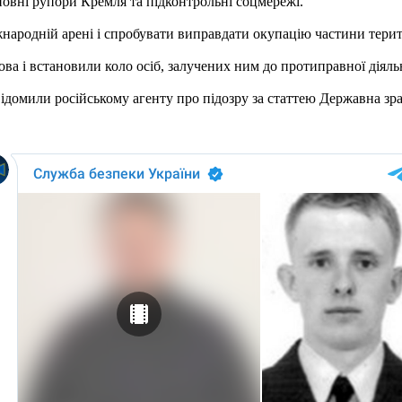
овні рупори Кремля та підконтрольні соцмережі.
народній арені і спробувати виправдати окупацію частини терит
і встановили коло осіб, залучених ним до протиправної діяльно
ідомили російському агенту про підозру за статтею Державна зрад