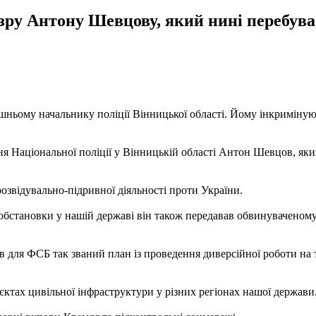
зру Антону Шевцову, який нині перебуває
ньому начальнику поліції Вінницької області. Йому інкриміную
.
я Національної поліції у Вінницькій області Антон Шевцов, яки
 розвідувально-підривної діяльності проти України.
обстановки у нашій державі він також передавав обвинуваченом
для ФСБ так званий план із проведення диверсійної роботи на т
єктах цивільної інфраструктури у різних регіонах нашої держави