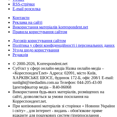
RSS-стрічки
E-mail розсилка
Контакти
Реклама на сайті
Використання матеріалів korrespondent.net
Правила користування сайтом
Договір користування сайтом
Політика у сфері конфіденційності і персональних даних
Угода щодо користування
Редакція
© 2000-2026, Korrespondent.net
Суб'єкт у сфері онлайн-медіа Назва онлайн-медіа –
«КореспонденТ.net» Адреса: 02091, місто Київ,
ХАРКІВСЬКЕ ШОСЕ, будинок 172-Б, офіс 208/1 E-mail:
sunlight@mediadim.com.ua
Телефон: 044-205-43-00
Ідентифікатор медіа – R40-06068
Використання будь-яких матеріалів, розміщених на
сайті, дозволяється за умови посилання на
Корреспондент.net.
При копіюванні матеріалів зі сторінки « Новини України
і світу» , для інтернет - видань - обов'язкове пряме
відкрите для пошукових систем гіперпосилання .