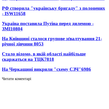
РФ створила "українську бригаду" з полонених
- ISW
11658
Україна поставила Путіна перед дилемою -
ЗМІ
10804
На Київщині сталося групове зґвалтування 21-
річної дівчини
8053
Стало відомо, в якій області найбільше
скаржаться на ТЦК
7818
На Черкащині викрили "схему СЗЧ"
6986
Читати коментарі