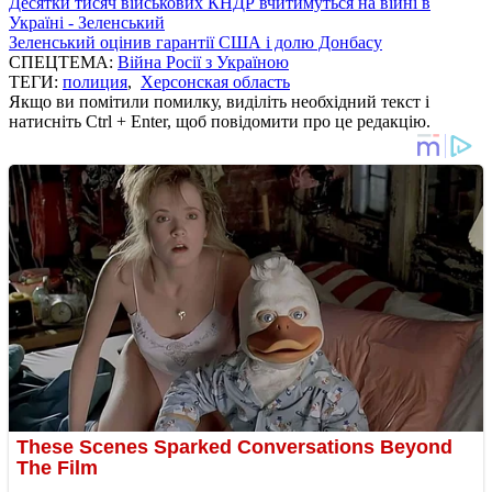
Десятки тисяч військових КНДР вчитимуться на війні в
Україні - Зеленський
Зеленський оцінив гарантії США і долю Донбасу
СПЕЦТЕМА:
Війна Росії з Україною
ТЕГИ:
полиция
,
Херсонская область
Якщо ви помітили помилку, виділіть необхідний текст і
натисніть Ctrl + Enter, щоб повідомити про це редакцію.