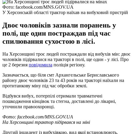
Фото: facebook.com/MNS.GOV.UA
У Херсонській області трактор наїхав на вибуховий пристрій
Двоє чоловіків зазнали поранень у
полі, ще один постраждав під час
спилювання сухостою в лісі.
На Херсонщині троє людей постраждали від вибухів мін: двоє
чоловіків підірвалися на тракторі в полі, ще один - у лісі. Про
це 2 березня
повідомила
поліція регіону.
Зазначається, що біля смт Архангельське Бериславського
району двоє чоловіків 23 та 43 років на тракторі наїхали на
протитанкову міну під час обробки землі.
Відбувся вибух, потерпілі отримали травматичні
пошкодження кінцівок та стегна, доставлені до лікарні,
уточнили правоохоронці.
Фото: facebook.com/MNS.GOV.UA
На Херсонщині трактор підірвався на міні
Другий інцидент із вибухівкою, вид якої встановлюють,