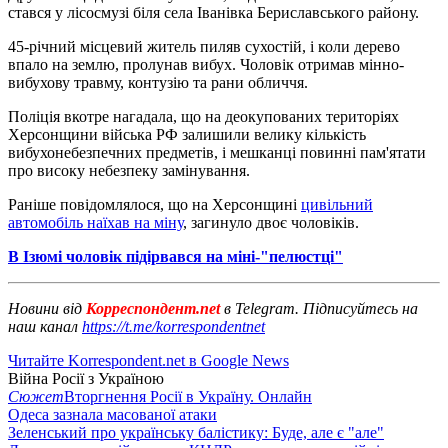
стався у лісосмузі біля села Іванівка Бериславського району.
45-річний місцевий житель пиляв сухостій, і коли дерево
впало на землю, пролунав вибух. Чоловік отримав мінно-
вибухову травму, контузію та рани обличчя.
Поліція вкотре нагадала, що на деокупованих територіях
Херсонщини війська РФ залишили велику кількість
вибухонебезпечних предметів, і мешканці повинні пам'ятати
про високу небезпеку замінування.
Раніше повідомлялося, що на Херсонщині
цивільний
автомобіль наїхав на міну
, загинуло двоє чоловіків.
В Ізюмі чоловік підірвався на міні-"пелюстці"
Новини від
Корреспондент.net
в Telegram. Підписуйтесь на
наш канал
https://t.me/korrespondentnet
Читайте Korrespondent.net в Google News
Війна Росії з Україною
Сюжет
Вторгнення Росії в Україну. Онлайн
Одеса зазнала масованої атаки
Зеленський про українську балістику: Буде, але є "але"