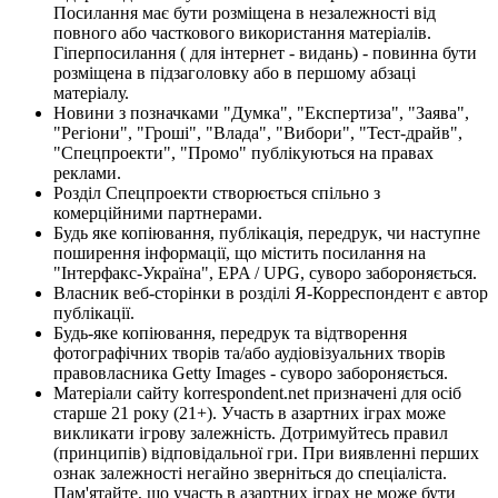
Посилання має бути розміщена в незалежності від
повного або часткового використання матеріалів.
Гіперпосилання ( для інтернет - видань) - повинна бути
розміщена в підзаголовку або в першому абзаці
матеріалу.
Новини з позначками "Думка", "Експертиза", "Заява",
"Регіони", "Гроші", "Влада", "Вибори", "Тест-драйв",
"Спецпроекти", "Промо" публікуються на правах
реклами.
Розділ Спецпроекти створюється спільно з
комерційними партнерами.
Будь яке копіювання, публікація, передрук, чи наступне
поширення інформації, що містить посилання на
"Інтерфакс-Україна", EPA / UPG, суворо забороняється.
Власник веб-сторінки в розділі Я-Корреспондент є автор
публікації.
Будь-яке копіювання, передрук та відтворення
фотографічних творів та/або аудіовізуальних творів
правовласника Getty Images - суворо забороняється.
Матеріали сайту korrespondent.net призначені для осіб
старше 21 року (21+). Участь в азартних іграх може
викликати ігрову залежність. Дотримуйтесь правил
(принципів) відповідальної гри. При виявленні перших
ознак залежності негайно зверніться до спеціаліста.
Пам'ятайте, що участь в азартних іграх не може бути