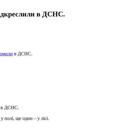
 підкреслили в ДСНС.
домили
в ДСНС.
и в ДСНС.
у полі, ще один – у лісі.