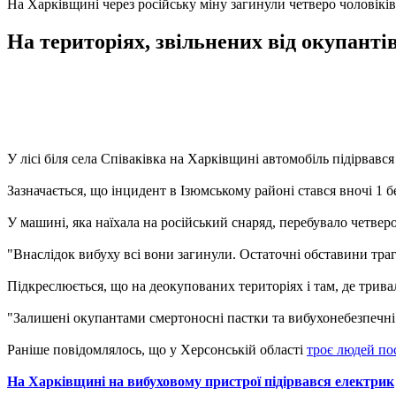
На Харківщині через російську міну загинули четверо чоловіків
На територіях, звільнених від окупанті
У лісі біля села Співаківка на Харківщині автомобіль підірвавс
Зазначається, що інцидент в Ізюмському районі стався вночі 1 б
У машині, яка наїхала на російський снаряд, перебувало четверо
"Внаслідок вибуху всі вони загинули. Остаточні обставини траг
Підкреслюється, що на деокупованих територіях і там, де тривал
"Залишені окупантами смертоносні пастки та вибухонебезпечні
Раніше повідомлялось, що у Херсонській області
троє людей по
На Харківщині на вибуховому пристрої підірвався електрик