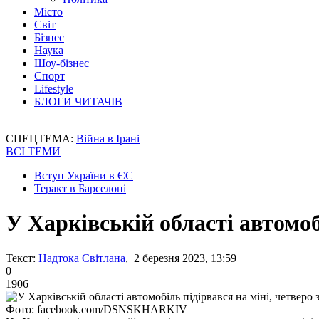
Місто
Світ
Бізнес
Наука
Шоу-бізнес
Спорт
Lifestyle
БЛОГИ ЧИТАЧІВ
СПЕЦТЕМА:
Війна в Ірані
ВСІ ТЕМИ
Вступ України в ЄС
Теракт в Барселоні
У Харківській області автомоб
Текст:
Надтока Світлана
, 2 березня 2023, 13:59
0
1906
Фото: facebook.com/DSNSKHARKIV