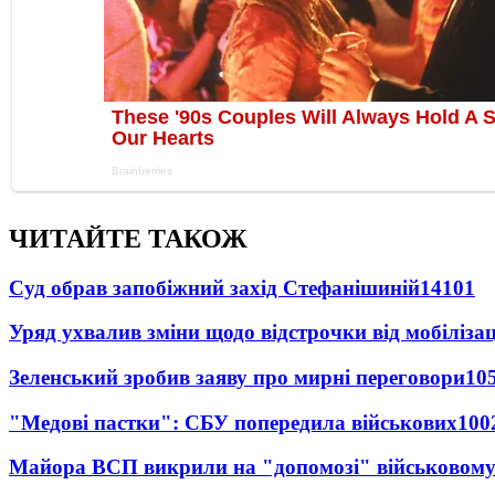
ЧИТАЙТЕ ТАКОЖ
Суд обрав запобіжний захід Стефанішиній
14101
Уряд ухвалив зміни щодо відстрочки від мобілізац
Зеленський зробив заяву про мирні переговори
10
"Медові пастки": СБУ попередила військових
100
Майора ВСП викрили на "допомозі" військовому