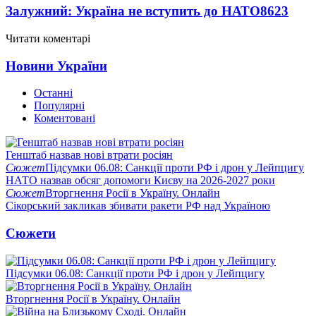
Залужний: Україна не вступить до НАТО
8623
Читати коментарі
Новини України
Останні
Популярні
Коментовані
Генштаб назвав нові втрати росіян
Сюжет
Підсумки 06.08: Санкції проти РФ і дрон у Лейпцигу
НАТО назвав обсяг допомоги Києву на 2026-2027 роки
Сюжет
Вторгнення Росії в Україну. Онлайн
Сікорський закликав збивати ракети РФ над Україною
Сюжети
Підсумки 06.08: Санкції проти РФ і дрон у Лейпцигу
Вторгнення Росії в Україну. Онлайн