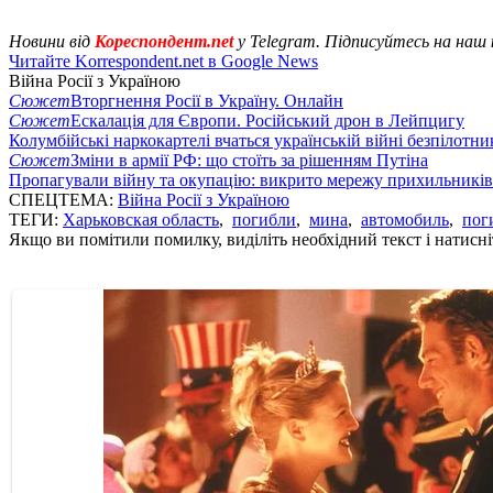
Новини від
Кореспондент.net
у Telegram. Підписуйтесь на наш
Читайте Korrespondent.net в Google News
Війна Росії з Україною
Сюжет
Вторгнення Росії в Україну. Онлайн
Сюжет
Ескалація для Європи. Російський дрон в Лейпцигу
Колумбійські наркокартелі вчаться українській війні безпілотни
Сюжет
Зміни в армії РФ: що стоїть за рішенням Путіна
Пропагували війну та окупацію: викрито мережу прихильникі
СПЕЦТЕМА:
Війна Росії з Україною
ТЕГИ:
Харьковская область
,
погибли
,
мина
,
автомобиль
,
пог
Якщо ви помітили помилку, виділіть необхідний текст і натисніт