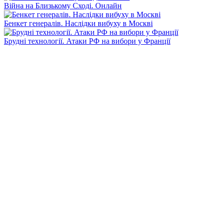
Війна на Близькому Сході. Онлайн
Бенкет генералів. Наслідки вибуху в Москві
Брудні технології. Атаки РФ на вибори у Франції