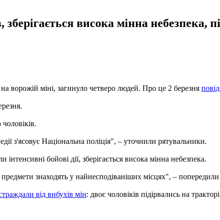
в, зберігається висока мінна небезпека,
я на ворожій міні, загинуло четверо людей. Про це 2 березня
пові
ерезня.
 чоловіків.
едії з'ясовує Національна поліція", – уточнили рятувальники.
и інтенсивні бойові дії, зберігається висока мінна небезпека.
 предмети знаходять у найнесподіваніших місцях", – попередил
страждали від вибухів мін
: двоє чоловіків підірвались на тракторі 