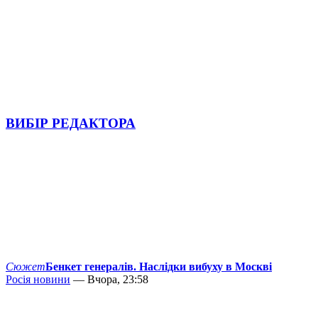
ВИБІР РЕДАКТОРА
Сюжет
Бенкет генералів. Наслідки вибуху в Москві
Росія новини
— Вчора, 23:58