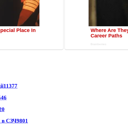
ії
11377
546
20
 в СЗЧ
9801