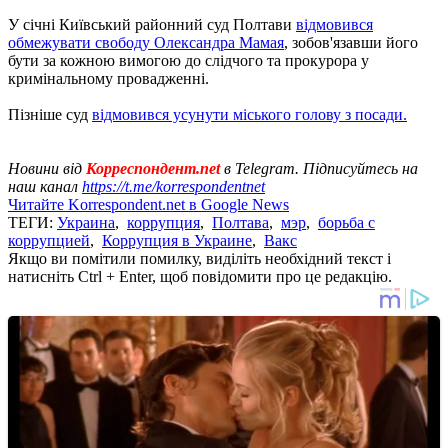
У січні Київський районний суд Полтави
відмовився
обмежувати свободу Олександра Мамая
, зобов'язавши його
бути за кожною вимогою до слідчого та прокурора у
кримінальному провадженні.
Пізніше суд
відмовився усунути міського голову з посади.
Новини від
Корреспондент.net
в Telegram. Підписуйтесь на
наш канал
https://t.me/korrespondentnet
Читайте Korrespondent.net в Google News
ТЕГИ:
Украина
,
коррупция
,
Полтава
,
мэр
,
борьба с
коррупцией
,
Коррупция в Украине
,
Вакс
Якщо ви помітили помилку, виділіть необхідний текст і
натисніть Ctrl + Enter, щоб повідомити про це редакцію.