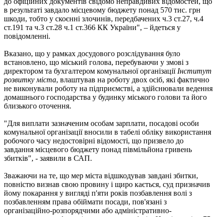
до офіційних документів свідомо неправдивих відомостей, що
в результаті завдало місцевому бюджету понад 570 тис. грн
шкоди, тобто у скоєнні злочинів, передбачених ч.3 ст.27, ч.4
ст.191 та ч.3 ст.28 ч.1 ст.366 КК України", – йдеться у
повідомленні.
Вказано, що у рамках досудового розслідування було
встановлено, що міський голова, перебуваючи у змові з
директором та бухгалтером комунальної організації
Інститут
розвитку міста
, влаштував на роботу двох осіб, які фактично
не виконували роботу на підприємстві, а здійснювали ведення
домашнього господарства у будинку міського голови та його
близького оточення.
"Для виплати зазначеним особам зарплати, посадові особи
комунальної організації вносили в табелі обліку використання
робочого часу недостовірні відомості, що призвело до
завдання місцевого бюджету понад півмільйона гривень
збитків", - заявили в САП.
Зважаючи на те, що мер міста відшкодував завдані збитки,
повністю визнав свою провину і щиро кається, суд призначив
йому покарання у вигляді п'яти років позбавлення волі з
позбавленням права обіймати посади, пов'язані з
організаційно-розпорядчими або адміністративно-