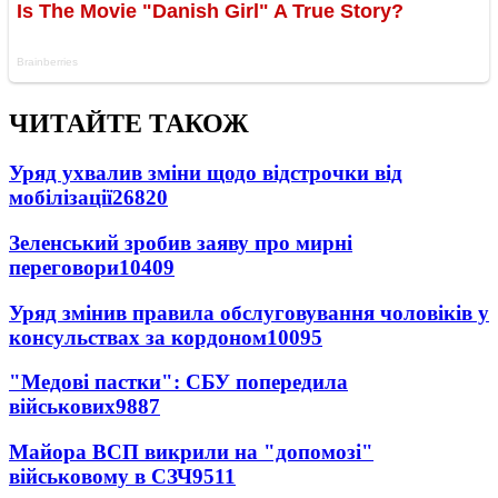
ЧИТАЙТЕ ТАКОЖ
Уряд ухвалив зміни щодо відстрочки від
мобілізації
26820
Зеленський зробив заяву про мирні
переговори
10409
Уряд змінив правила обслуговування чоловіків у
консульствах за кордоном
10095
"Медові пастки": СБУ попередила
військових
9887
Майора ВСП викрили на "допомозі"
військовому в СЗЧ
9511