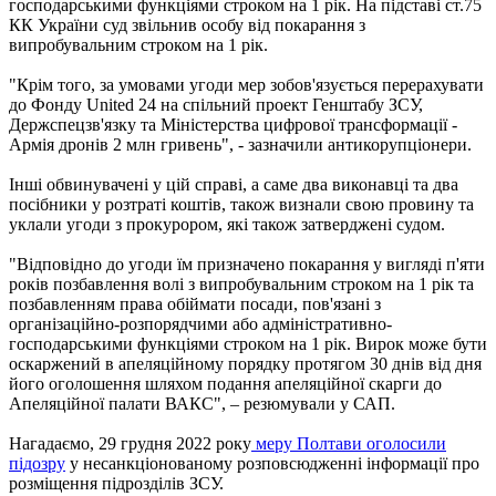
господарськими функціями строком на 1 рік. На підставі ст.75
КК України суд звільнив особу від покарання з
випробувальним строком на 1 рік.
"Крім того, за умовами угоди мер зобов'язується перерахувати
до Фонду United 24 на спільний проект Генштабу ЗСУ,
Держспецзв'язку та Міністерства цифрової трансформації -
Армія дронів 2 млн гривень", - зазначили антикорупціонери.
Інші обвинувачені у цій справі, а саме два виконавці та два
посібники у розтраті коштів, також визнали свою провину та
уклали угоди з прокурором, які також затверджені судом.
"Відповідно до угоди їм призначено покарання у вигляді п'яти
років позбавлення волі з випробувальним строком на 1 рік та
позбавленням права обіймати посади, пов'язані з
організаційно-розпорядчими або адміністративно-
господарськими функціями строком на 1 рік. Вирок може бути
оскаржений в апеляційному порядку протягом 30 днів від дня
його оголошення шляхом подання апеляційної скарги до
Апеляційної палати ВАКС", – резюмували у САП.
Нагадаємо, 29 грудня 2022 року
меру Полтави оголосили
підозру
у несанкціонованому розповсюдженні інформації про
розміщення підрозділів ЗСУ.