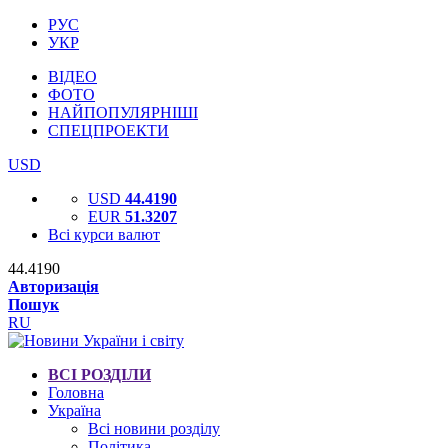
РУС
УКР
ВІДЕО
ФОТО
НАЙПОПУЛЯРНІШІ
СПЕЦПРОЕКТИ
USD
USD
44.4190
EUR
51.3207
Всі курси валют
44.4190
Авторизація
Пошук
RU
ВСІ РОЗДІЛИ
Головна
Україна
Всі новини розділу
Політика