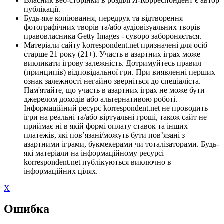
Власник веб-сторінки в розділі Я-Корреспондент є автор
публікації.
Будь-яке копіювання, передрук та відтворення
фотографічних творів та/або аудіовізуальних творів
правовласника Getty Images - суворо забороняється.
Матеріали сайту korrespondent.net призначені для осіб
старше 21 року (21+). Участь в азартних іграх може
викликати ігрову залежність. Дотримуйтесь правил
(принципів) відповідальної гри. При виявленні перших
ознак залежності негайно зверніться до спеціаліста.
Пам'ятайте, що участь в азартних іграх не може бути
джерелом доходів або альтернативою роботі.
Інформаційний ресурс korrespondent.net не проводить
ігри на реальні та/або віртуальні гроші, також сайт не
приймає ні в якій формі оплату ставок та інших
платежів, які пов’язані/можуть бути пов’язані з
азартними іграми, букмекерами чи тоталізаторами. Будь-
які матеріали на інформаційному ресурсі
korrespondent.net публікуються виключно в
інформаційних цілях.
X
Ошибка