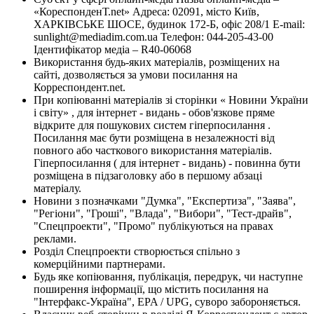
«КореспонденТ.net» Адреса: 02091, місто Київ,
ХАРКІВСЬКЕ ШОСЕ, будинок 172-Б, офіс 208/1 E-mail:
sunlight@mediadim.com.ua
Телефон: 044-205-43-00
Ідентифікатор медіа – R40-06068
Використання будь-яких матеріалів, розміщених на
сайті, дозволяється за умови посилання на
Корреспондент.net.
При копіюванні матеріалів зі сторінки « Новини України
і світу» , для інтернет - видань - обов'язкове пряме
відкрите для пошукових систем гіперпосилання .
Посилання має бути розміщена в незалежності від
повного або часткового використання матеріалів.
Гіперпосилання ( для інтернет - видань) - повинна бути
розміщена в підзаголовку або в першому абзаці
матеріалу.
Новини з позначками "Думка", "Експертиза", "Заява",
"Регіони", "Гроші", "Влада", "Вибори", "Тест-драйв",
"Спецпроекти", "Промо" публікуються на правах
реклами.
Розділ Спецпроекти створюється спільно з
комерційними партнерами.
Будь яке копіювання, публікація, передрук, чи наступне
поширення інформації, що містить посилання на
"Інтерфакс-Україна", EPA / UPG, суворо забороняється.