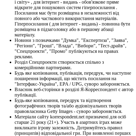
і світу» , для інтернет - видань - обов'язкове пряме
відкрите для пошукових систем гіперпосилання .
Посилання має бути розміщена в незалежності від
повного або часткового використання матеріалів.
Гіперпосилання ( для інтернет - видань) - повинна бути
розміщена в підзаголовку або в першому абзаці
матеріалу.
Новини з позначками "Думка", "Експертиза", "Заява",
"Регіони", "Гроші", "Влада", "Вибори", "Тест-драйв",
"Спецпроекти", "Промо" публікуються на правах
реклами.
Розділ Спецпроекти створюється спільно з
комерційними партнерами.
Будь яке копіювання, публікація, передрук, чи наступне
поширення інформації, що містить посилання на
"Інтерфакс-Україна", EPA / UPG, суворо забороняється.
Власник веб-сторінки в розділі Я-Корреспондент є автор
публікації.
Будь-яке копіювання, передрук та відтворення
фотографічних творів та/або аудіовізуальних творів
правовласника Getty Images - суворо забороняється.
Матеріали сайту korrespondent.net призначені для осіб
старше 21 року (21+). Участь в азартних іграх може
викликати ігрову залежність. Дотримуйтесь правил
(принципів) відповідальної гри. При виявленні перших