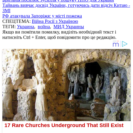
Тайвань вивчає досвід України, готуючись дати відсіч Китаю -
ЗМІ
РФ атакувала Запоріжя: у місті пожежа
СПЕЦТЕМА:
Війна Росії з Україною
ТЕГИ:
Украина
,
война
,
МИД Украины
Якщо ви помітили помилку, виділіть необхідний текст і
натисніть Ctrl + Enter, щоб повідомити про це редакцію.