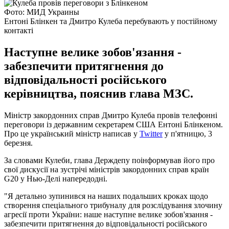
Фото: МИД Украины
Ентоні Блінкен та Дмитро Кулеба перебувають у постійному
контакті
Наступне велике зобов'язання -
забезпечити притягнення до
відповідальності російського
керівництва, пояснив глава МЗС.
Міністр закордонних справ Дмитро Кулеба провів телефонні
переговори із державним секретарем США Ентоні Блінкеном.
Про це український міністр написав у
Twitter
у п'ятницю, 3
березня.
За словами Кулеби, глава Держдепу поінформував його про
свої дискусії на зустрічі міністрів закордонних справ країн
G20 у Нью-Делі напередодні.
"Я детально зупинився на наших подальших кроках щодо
створення спеціального трибуналу для розслідування злочину
агресії проти України: наше наступне велике зобов'язання -
забезпечити притягнення до відповідальності російського