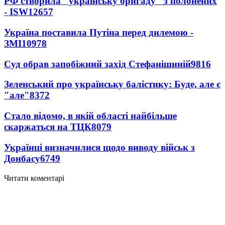
РФ створила "українську бригаду" з полонених
- ISW
12657
Україна поставила Путіна перед дилемою -
ЗМІ
10978
Суд обрав запобіжний захід Стефанішиній
9816
Зеленський про українську балістику: Буде, але є
"але"
8372
Стало відомо, в якій області найбільше
скаржаться на ТЦК
8079
Українці визначилися щодо виводу військ з
Донбасу
6749
Читати коментарі