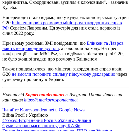
керівництва. Скоординовані зусилля є ключовими", - зазначив
Кулеба.
Напередодні стало відомо, що у кулуарах міністерської зустрічі
G20
Блінкен провів розмову з міністром закордонних справ
РФ
Сергієм Лавровим. Ця зустріч для них стала першою із
січня 2022 року.
При цьому російські ЗМІ повідомили, що
Блінкен та Лавров
навіть не проводили зустріч
, а говорили на ходу. На прес-
конференції глави МЗС РФ, яка відбулася після зустрічі G20,
не було жодної згадки про розмову з Блінкеном.
Також повідомлялося, що міністри закордонних справ країн
G20
не змогли погодити спільну підсумкову декларацію
через
суперечку про війну в Україні.
Новини від
Корреспондент.net
в Telegram. Підписуйтесь на
наш канал
https://t.me/korrespondentnet
Читайте Korrespondent.net в Google News
Війна Росії з Україною
Сюжет
Вторгнення Росії в Україну. Онлайн
Суми зазнали масованого удару КАБів
Британія посилює зусилля у пошуку ППО для України