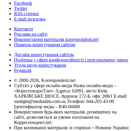
Facebook
Twitter
RSS-стрічки
E-mail розсилка
Контакти
Реклама на сайті
Використання матеріалів korrespondent.net
Правила користування сайтом
Договір користування сайтом
Політика у сфері конфіденційності і персональних даних
Угода щодо користування
Редакція
© 2000-2026, Korrespondent.net
Суб'єкт у сфері онлайн-медіа Назва онлайн-медіа –
«КореспонденТ.net» Адреса: 02091, місто Київ,
ХАРКІВСЬКЕ ШОСЕ, будинок 172-Б, офіс 208/1 E-mail:
sunlight@mediadim.com.ua
Телефон: 044-205-43-00
Ідентифікатор медіа – R40-06068
Використання будь-яких матеріалів, розміщених на
сайті, дозволяється за умови посилання на
Корреспондент.net.
При копіюванні матеріалів зі сторінки « Новини України