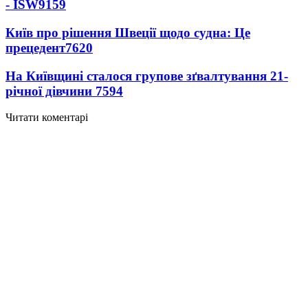
- ISW
9159
Київ про рішення Швеції щодо судна: Це
прецедент
7620
На Київщині сталося групове зґвалтування 21-
річної дівчини
7594
Читати коментарі