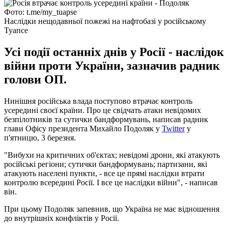
Фото: t.me/my_tuapse
Наслідки нещодавньої пожежі на нафтобазі у російському
Туапсе
Усі події останніх днів у Росії - наслідок
війни проти України, зазначив радник
голови ОП.
Нинішня російська влада поступово втрачає контроль
усередині своєї країни. Про це свідчать атаки невідомих
безпілотників та сутички бандформувань, написав радник
глави Офісу президента Михайло Подоляк у
Twitter
у
п'ятницю, 3 березня.
"Вибухи на критичних об'єктах; невідомі дрони, які атакують
російські регіони; сутички бандформувань; партизани, які
атакують населені пункти, - все це прямі наслідки втрати
контролю всередині Росії. І все це наслідки війни", - написав
він.
При цьому Подоляк запевнив, що Україна не має відношення
до внутрішніх конфліктів у Росії.