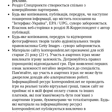
реклами.
Розділ Спецпроекти створюється спільно з
комерційними партнерами.
Будь яке копіювання, публікація, передрук, чи наступне
поширення інформації, що містить посилання на
"Інтерфакс-Україна", EPA / UPG, суворо забороняється.
Власник веб-сторінки в розділі Я-Корреспондент є автор
публікації.
Будь-яке копіювання, передрук та відтворення
фотографічних творів та/або аудіовізуальних творів
правовласника Getty Images - суворо забороняється.
Матеріали сайту korrespondent.net призначені для осіб
старше 21 року (21+). Участь в азартних іграх може
викликати ігрову залежність. Дотримуйтесь правил
(принципів) відповідальної гри. При виявленні перших
ознак залежності негайно зверніться до спеціаліста.
Пам'ятайте, що участь в азартних іграх не може бути
джерелом доходів або альтернативою роботі.
Інформаційний ресурс korrespondent.net не проводить
ігри на реальні та/або віртуальні гроші, також сайт не
приймає ні в якій формі оплату ставок та інших
платежів, які пов’язані/можуть бути пов’язані з
азартними іграми, букмекерами чи тоталізаторами. Будь-
які матеріали на інформаційному ресурсі
korrespondent.net публікуються виключно в