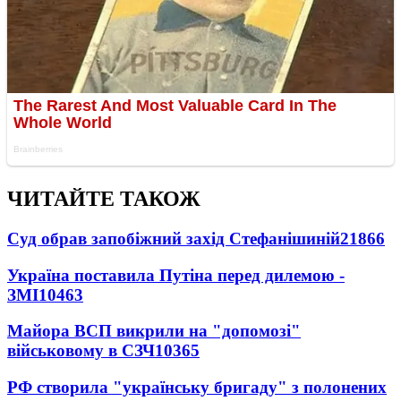
ЧИТАЙТЕ ТАКОЖ
Суд обрав запобіжний захід Стефанішиній
21866
Україна поставила Путіна перед дилемою -
ЗМІ
10463
Майора ВСП викрили на "допомозі"
військовому в СЗЧ
10365
РФ створила "українську бригаду" з полонених