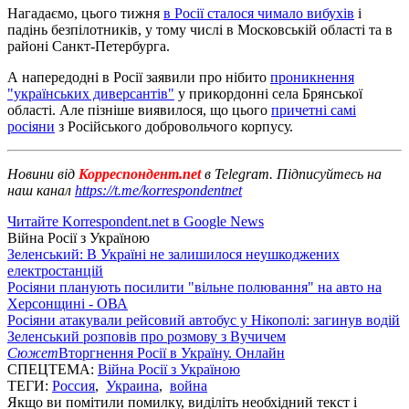
Нагадаємо, цього тижня
в Росії сталося чимало вибухів
і
падінь безпілотників, у тому числі в Московській області та в
районі Санкт-Петербурга.
А напередодні в Росії заявили про нібито
проникнення
"українських диверсантів"
у прикордонні села Брянської
області. Але пізніше виявилося, що цього
причетні самі
росіяни
з Російського добровольчого корпусу.
Новини від
Корреспондент.net
в Telegram. Підписуйтесь на
наш канал
https://t.me/korrespondentnet
Читайте Korrespondent.net в Google News
Війна Росії з Україною
Зеленський: В Україні не залишилося неушкоджених
електростанцій
Росіяни планують посилити "вільне полювання" на авто на
Херсонщині - ОВА
Росіяни атакували рейсовий автобус у Нікополі: загинув водій
Зеленський розповів про розмову з Вучичем
Сюжет
Вторгнення Росії в Україну. Онлайн
СПЕЦТЕМА:
Війна Росії з Україною
ТЕГИ:
Россия
,
Украина
,
война
Якщо ви помітили помилку, виділіть необхідний текст і