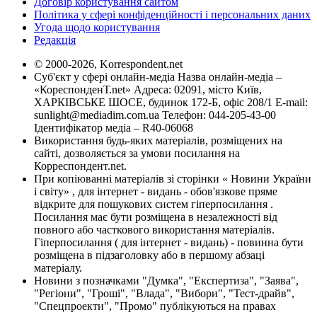
Договір користування сайтом
Політика у сфері конфіденційності і персональних даних
Угода щодо користування
Редакція
© 2000-2026, Korrespondent.net
Суб'єкт у сфері онлайн-медіа Назва онлайн-медіа –
«КореспонденТ.net» Адреса: 02091, місто Київ,
ХАРКІВСЬКЕ ШОСЕ, будинок 172-Б, офіс 208/1 E-mail:
sunlight@mediadim.com.ua
Телефон: 044-205-43-00
Ідентифікатор медіа – R40-06068
Використання будь-яких матеріалів, розміщених на
сайті, дозволяється за умови посилання на
Корреспондент.net.
При копіюванні матеріалів зі сторінки « Новини України
і світу» , для інтернет - видань - обов'язкове пряме
відкрите для пошукових систем гіперпосилання .
Посилання має бути розміщена в незалежності від
повного або часткового використання матеріалів.
Гіперпосилання ( для інтернет - видань) - повинна бути
розміщена в підзаголовку або в першому абзаці
матеріалу.
Новини з позначками "Думка", "Експертиза", "Заява",
"Регіони", "Гроші", "Влада", "Вибори", "Тест-драйв",
"Спецпроекти", "Промо" публікуються на правах