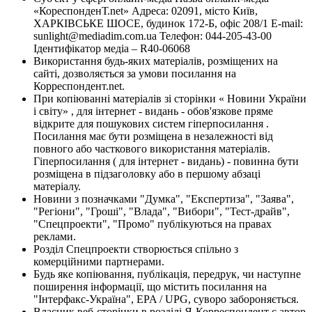
«КореспонденТ.net» Адреса: 02091, місто Київ,
ХАРКІВСЬКЕ ШОСЕ, будинок 172-Б, офіс 208/1 E-mail:
sunlight@mediadim.com.ua
Телефон: 044-205-43-00
Ідентифікатор медіа – R40-06068
Використання будь-яких матеріалів, розміщених на
сайті, дозволяється за умови посилання на
Корреспондент.net.
При копіюванні матеріалів зі сторінки « Новини України
і світу» , для інтернет - видань - обов'язкове пряме
відкрите для пошукових систем гіперпосилання .
Посилання має бути розміщена в незалежності від
повного або часткового використання матеріалів.
Гіперпосилання ( для інтернет - видань) - повинна бути
розміщена в підзаголовку або в першому абзаці
матеріалу.
Новини з позначками "Думка", "Експертиза", "Заява",
"Регіони", "Гроші", "Влада", "Вибори", "Тест-драйв",
"Спецпроекти", "Промо" публікуються на правах
реклами.
Розділ Спецпроекти створюється спільно з
комерційними партнерами.
Будь яке копіювання, публікація, передрук, чи наступне
поширення інформації, що містить посилання на
"Інтерфакс-Україна", EPA / UPG, суворо забороняється.
Власник веб-сторінки в розділі Я-Корреспондент є автор