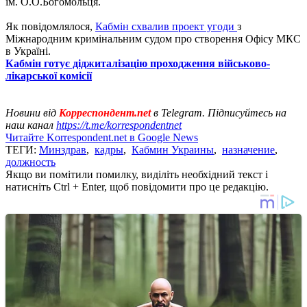
ім. О.О.Богомольця.
Як повідомлялося,
Кабмін схвалив проект угоди
з
Міжнародним кримінальним судом про створення Офісу МКС
в Україні.
Кабмін готує діджиталізацію проходження військово-
лікарської комісії
Новини від
Корреспондент.net
в Telegram. Підписуйтесь на
наш канал
https://t.me/korrespondentnet
Читайте Korrespondent.net в Google News
ТЕГИ:
Минздрав
,
кадры
,
Кабмин Украины
,
назначение
,
должность
Якщо ви помітили помилку, виділіть необхідний текст і
натисніть Ctrl + Enter, щоб повідомити про це редакцію.