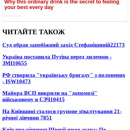
ЧИТАЙТЕ ТАКОЖ
Суд обрав запобіжний захід Стефанішиній
22173
Україна поставила Путіна перед дилемою -
ЗМІ
10655
РФ створила "українську бригаду" з полонених
- ISW
10473
Майора ВСП викрили на "допомозі"
військовому в СЗЧ
10415
На Київщині сталося групове зґвалтування 21-
річної дівчини
7851
Київ про рішення Швеції щодо судна: Це