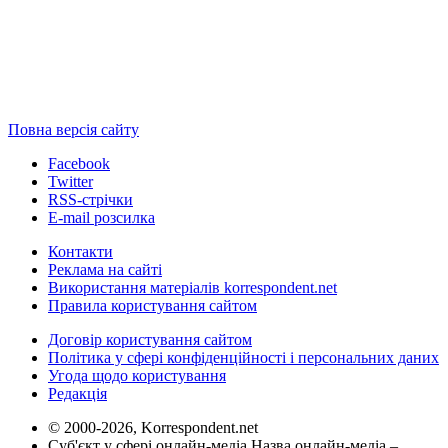
Повна версія сайту
Facebook
Twitter
RSS-стрічки
E-mail розсилка
Контакти
Реклама на сайті
Використання матеріалів korrespondent.net
Правила користування сайтом
Договір користування сайтом
Політика у сфері конфіденційності і персональних даних
Угода щодо користування
Редакція
© 2000-2026, Korrespondent.net
Суб'єкт у сфері онлайн-медіа Назва онлайн-медіа –