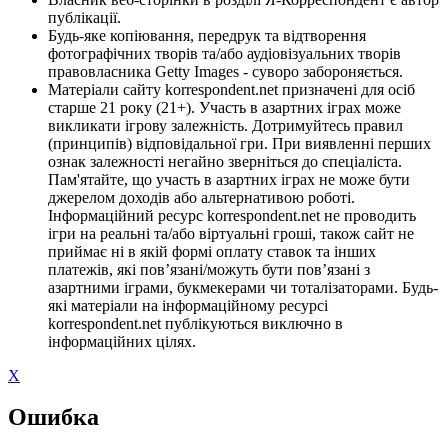
публікації.
Будь-яке копіювання, передрук та відтворення
фотографічних творів та/або аудіовізуальних творів
правовласника Getty Images - суворо забороняється.
Матеріали сайту korrespondent.net призначені для осіб
старше 21 року (21+). Участь в азартних іграх може
викликати ігрову залежність. Дотримуйтесь правил
(принципів) відповідальної гри. При виявленні перших
ознак залежності негайно зверніться до спеціаліста.
Пам'ятайте, що участь в азартних іграх не може бути
джерелом доходів або альтернативою роботі.
Інформаційний ресурс korrespondent.net не проводить
ігри на реальні та/або віртуальні гроші, також сайт не
приймає ні в якій формі оплату ставок та інших
платежів, які пов’язані/можуть бути пов’язані з
азартними іграми, букмекерами чи тоталізаторами. Будь-
які матеріали на інформаційному ресурсі
korrespondent.net публікуються виключно в
інформаційних цілях.
X
Ошибка