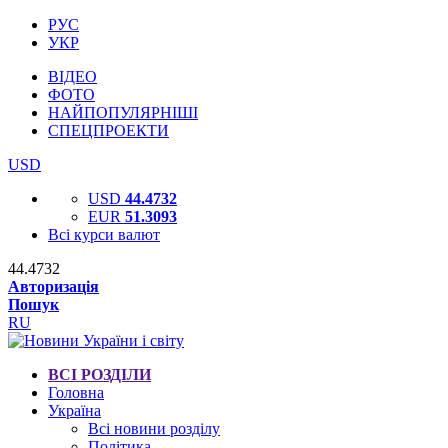
РУС
УКР
ВІДЕО
ФОТО
НАЙПОПУЛЯРНІШІ
СПЕЦПРОЕКТИ
USD
USD
44.4732
EUR
51.3093
Всі курси валют
44.4732
Авторизація
Пошук
RU
ВСІ РОЗДІЛИ
Головна
Україна
Всі новини розділу
Політика