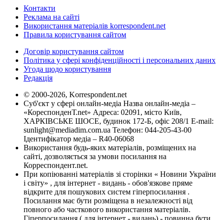
Контакти
Реклама на сайті
Використання матеріалів korrespondent.net
Правила користування сайтом
Договір користування сайтом
Політика у сфері конфіденційності і персональних даних
Угода щодо користування
Редакція
© 2000-2026, Korrespondent.net
Суб'єкт у сфері онлайн-медіа Назва онлайн-медіа –
«КореспонденТ.net» Адреса: 02091, місто Київ,
ХАРКІВСЬКЕ ШОСЕ, будинок 172-Б, офіс 208/1 E-mail:
sunlight@mediadim.com.ua
Телефон: 044-205-43-00
Ідентифікатор медіа – R40-06068
Використання будь-яких матеріалів, розміщених на
сайті, дозволяється за умови посилання на
Корреспондент.net.
При копіюванні матеріалів зі сторінки « Новини України
і світу» , для інтернет - видань - обов'язкове пряме
відкрите для пошукових систем гіперпосилання .
Посилання має бути розміщена в незалежності від
повного або часткового використання матеріалів.
Гіперпосилання ( для інтернет - видань) - повинна бути