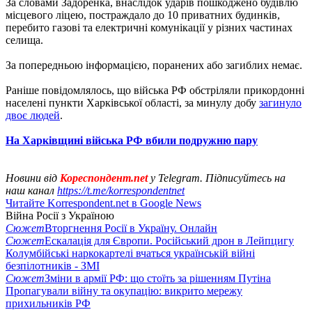
За словами Задоренка, внаслідок ударів пошкоджено будівлю
місцевого ліцею, постраждало до 10 приватних будинків,
перебито газові та електричні комунікації у різних частинах
селища.
За попередньою інформацією, поранених або загиблих немає.
Раніше повідомлялось, що війська РФ обстріляли прикордонні
населені пункти Харківської області, за минулу добу
загинуло
двоє людей
.
На Харківщині війська РФ вбили подружню пару
Новини від
Кореспондент.net
у Telegram. Підписуйтесь на
наш канал
https://t.me/korrespondentnet
Читайте Korrespondent.net в Google News
Війна Росії з Україною
Сюжет
Вторгнення Росії в Україну. Онлайн
Сюжет
Ескалація для Європи. Російський дрон в Лейпцигу
Колумбійські наркокартелі вчаться українській війні
безпілотників - ЗМІ
Сюжет
Зміни в армії РФ: що стоїть за рішенням Путіна
Пропагували війну та окупацію: викрито мережу
прихильників РФ