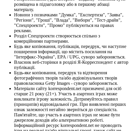
розміщена в підзаголовку або в першому абзаці
матеріалу.
Новини з позначками "Думка", "Експертиза", "Заява",
"Регіони", "Гроші", "Влада", "Вибори", "Тест-драйв",
"Спецпроекти", "Промо" публікуються на правах
реклами.
Розділ Спецпроекти створюється спільно з
комерційними партнерами.
Будь яке копіювання, публікація, передрук, чи наступне
поширення інформації, що містить посилання на
"Інтерфакс-Україна", EPA / UPG, суворо забороняється.
Власник веб-сторінки в розділі Я-Корреспондент є автор
публікації.
Будь-яке копіювання, передрук та відтворення
фотографічних творів та/або аудіовізуальних творів
правовласника Getty Images - суворо забороняється.
Матеріали сайту korrespondent.net призначені для осіб
старше 21 року (21+). Участь в азартних іграх може
викликати ігрову залежність. Дотримуйтесь правил
(принципів) відповідальної гри. При виявленні перших
ознак залежності негайно зверніться до спеціаліста.
Пам'ятайте, що участь в азартних іграх не може бути
джерелом доходів або альтернативою роботі.
Інформаційний ресурс korrespondent.net не проводить
ігри на реальні та/або віртуальні гроші, також сайт не