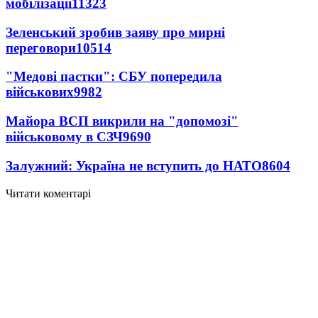
мобілізації
11323
Зеленський зробив заяву про мирні
переговори
10514
"Медові пастки": СБУ попередила
військових
9982
Майора ВСП викрили на "допомозі"
військовому в СЗЧ
9690
Залужний: Україна не вступить до НАТО
8604
Читати коментарі