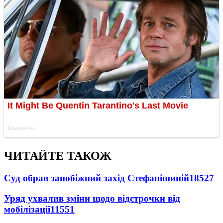
ЧИТАЙТЕ ТАКОЖ
Суд обрав запобіжний захід Стефанішиній
18527
Уряд ухвалив зміни щодо відстрочки від
мобілізації
11551