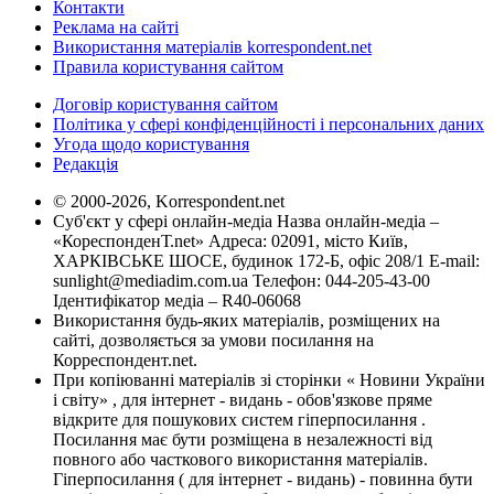
Контакти
Реклама на сайті
Використання матеріалів korrespondent.net
Правила користування сайтом
Договір користування сайтом
Політика у сфері конфіденційності і персональних даних
Угода щодо користування
Редакція
© 2000-2026, Korrespondent.net
Суб'єкт у сфері онлайн-медіа Назва онлайн-медіа –
«КореспонденТ.net» Адреса: 02091, місто Київ,
ХАРКІВСЬКЕ ШОСЕ, будинок 172-Б, офіс 208/1 E-mail:
sunlight@mediadim.com.ua
Телефон: 044-205-43-00
Ідентифікатор медіа – R40-06068
Використання будь-яких матеріалів, розміщених на
сайті, дозволяється за умови посилання на
Корреспондент.net.
При копіюванні матеріалів зі сторінки « Новини України
і світу» , для інтернет - видань - обов'язкове пряме
відкрите для пошукових систем гіперпосилання .
Посилання має бути розміщена в незалежності від
повного або часткового використання матеріалів.
Гіперпосилання ( для інтернет - видань) - повинна бути