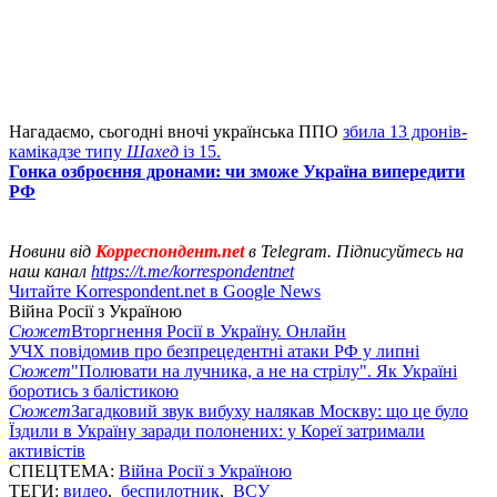
Нагадаємо, сьогодні вночі українська ППО
збила 13 дронів-
камікадзе типу
Шахед
із 15.
Гонка озброєння дронами: чи зможе Україна випередити
РФ
Новини від
Корреспондент.net
в Telegram. Підписуйтесь на
наш канал
https://t.me/korrespondentnet
Читайте Korrespondent.net в Google News
Війна Росії з Україною
Сюжет
Вторгнення Росії в Україну. Онлайн
УЧХ повідомив про безпрецедентні атаки РФ у липні
Сюжет
"Полювати на лучника, а не на стрілу". Як Україні
боротись з балістикою
Сюжет
Загадковий звук вибуху налякав Москву: що це було
Їздили в Україну заради полонених: у Кореї затримали
активістів
СПЕЦТЕМА:
Війна Росії з Україною
ТЕГИ:
видео
,
беспилотник
,
ВСУ