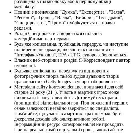
розміщена в підзаголовку або в першому абзаці
матеріалу.
Новини з позначками "Думка", "Експертиза", "Заява",
"Регіони", "Гроші", "Влада", "Вибори", "Тест-драйв",
"Спецпроекти", "Промо" публікуються на правах
реклами.
Розділ Спецпроекти створюється спільно з
комерційними партнерами.
Будь яке копіювання, публікація, передрук, чи наступне
поширення інформації, що містить посилання на
"Інтерфакс-Україна", EPA / UPG, суворо забороняється.
Власник веб-сторінки в розділі Я-Корреспондент є автор
публікації.
Будь-яке копіювання, передрук та відтворення
фотографічних творів та/або аудіовізуальних творів
правовласника Getty Images - суворо забороняється.
Матеріали сайту korrespondent.net призначені для осіб
старше 21 року (21+). Участь в азартних іграх може
викликати ігрову залежність. Дотримуйтесь правил
(принципів) відповідальної гри. При виявленні перших
ознак залежності негайно зверніться до спеціаліста.
Пам'ятайте, що участь в азартних іграх не може бути
джерелом доходів або альтернативою роботі.
Інформаційний ресурс korrespondent.net не проводить
ігри на реальні та/або віртуальні гроші, також сайт не