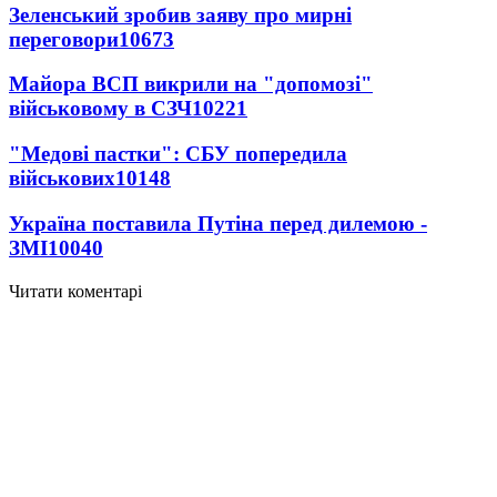
Зеленський зробив заяву про мирні
переговори
10673
Майора ВСП викрили на "допомозі"
військовому в СЗЧ
10221
"Медові пастки": СБУ попередила
військових
10148
Україна поставила Путіна перед дилемою -
ЗМІ
10040
Читати коментарі