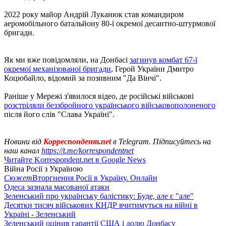
2022 року майор Андрій Луканюк став командиром
аеромобільного батальйону 80-ї окремої десантно-штурмової
бригади.
Як ми вже повідомляли, на Донбасі
загинув комбат 67-ї
окремої механізованої бригади
, Герой України Дмитро
Коцюбайло, відомий за позивним "Да Вінчі".
Раніше у Мережі з'явилося відео, де російські військові
розстріляли беззбройного українського військовополоненого
після його слів "Слава Україні".
Новини від
Корреспондент.net
в Telegram. Підписуйтесь на
наш канал
https://t.me/korrespondentnet
Читайте Korrespondent.net в Google News
Війна Росії з Україною
Сюжет
Вторгнення Росії в Україну. Онлайн
Одеса зазнала масованої атаки
Зеленський про українську балістику: Буде, але є "але"
Десятки тисяч військових КНДР вчитимуться на війні в
Україні - Зеленський
Зеленський оцінив гарантії США і долю Донбасу