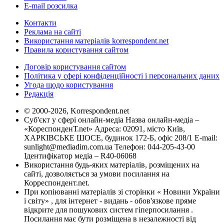
E-mail розсилка
Контакти
Реклама на сайті
Використання матеріалів korrespondent.net
Правила користування сайтом
Договір користування сайтом
Політика у сфері конфіденційності і персональних даних
Угода щодо користування
Редакція
© 2000-2026, Korrespondent.net
Суб'єкт у сфері онлайн-медіа Назва онлайн-медіа –
«КореспонденТ.net» Адреса: 02091, місто Київ,
ХАРКІВСЬКЕ ШОСЕ, будинок 172-Б, офіс 208/1 E-mail:
sunlight@mediadim.com.ua
Телефон: 044-205-43-00
Ідентифікатор медіа – R40-06068
Використання будь-яких матеріалів, розміщених на
сайті, дозволяється за умови посилання на
Корреспондент.net.
При копіюванні матеріалів зі сторінки « Новини України
і світу» , для інтернет - видань - обов'язкове пряме
відкрите для пошукових систем гіперпосилання .
Посилання має бути розміщена в незалежності від