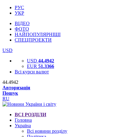
РУС
УКР
ВІДЕО
ФОТО
НАЙПОПУЛЯРНІШІ
СПЕЦПРОЕКТИ
USD
USD
44.4942
EUR
51.3366
Всі курси валют
44.4942
Авторизація
Пошук
RU
ВСІ РОЗДІЛИ
Головна
Україна
Всі новини розділу
Політика