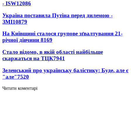
- ISW
12086
Україна поставила Путіна перед дилемою -
ЗМІ
10879
На Київщині сталося групове зґвалтування 21-
річної дівчини
8169
Стало відомо, в якій області найбільше
скаржаться на ТЦК
7941
Зеленський про українську балістику: Буде, але є
"але"
7520
Читати коментарі