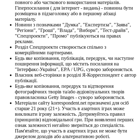
повного або часткового використання матеріалів.
Гіперпосилання ( для інтернет - видань) - повинна бути
розміщена в підзаголовку або в першому абзаці
матеріалу.
Новини з позначками "Думка", "Експертиза", "Заява",
"Регіони", "Гроші", "Влада", "Вибори", "Тест-драйв",
"Спецпроекти", "Промо" публікуються на правах
реклами.
Розділ Спецпроекти створюється спільно з
комерційними партнерами.
Будь яке копіювання, публікація, передрук, чи наступне
поширення інформації, що містить посилання на
"Інтерфакс-Україна", EPA / UPG, суворо забороняється.
Власник веб-сторінки в розділі Я-Корреспондент є автор
публікації.
Будь-яке копіювання, передрук та відтворення
фотографічних творів та/або аудіовізуальних творів
правовласника Getty Images - суворо забороняється.
Матеріали сайту korrespondent.net призначені для осіб
старше 21 року (21+). Участь в азартних іграх може
викликати ігрову залежність. Дотримуйтесь правил
(принципів) відповідальної гри. При виявленні перших
ознак залежності негайно зверніться до спеціаліста.
Пам'ятайте, що участь в азартних іграх не може бути
джерелом доходів або альтернативою роботі.