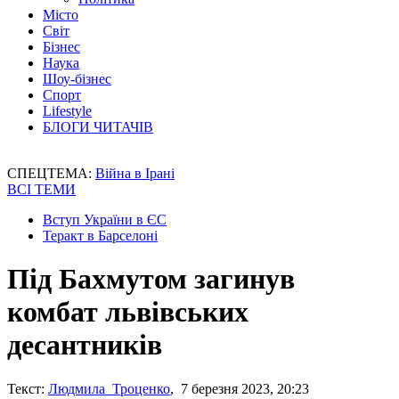
Місто
Світ
Бізнес
Наука
Шоу-бізнес
Спорт
Lifestyle
БЛОГИ ЧИТАЧІВ
СПЕЦТЕМА:
Війна в Ірані
ВСІ ТЕМИ
Вступ України в ЄС
Теракт в Барселоні
Під Бахмутом загинув
комбат львівських
десантників
Текст:
Людмила Троценко
, 7 березня 2023, 20:23