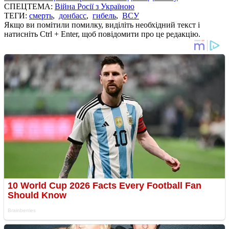
СПЕЦТЕМА:
Війна Росії з Україною
ТЕГИ:
смерть
,
донбасс
,
гибель
,
ВСУ
Якщо ви помітили помилку, виділіть необхідний текст і
натисніть Ctrl + Enter, щоб повідомити про це редакцію.