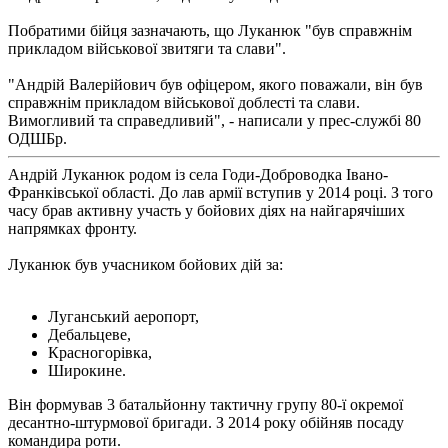
Побратими бійця зазначають, що Луканюк "був справжнім
прикладом військової звитяги та слави".
"Андрій Валерійович був офіцером, якого поважали, він був
справжнім прикладом військової доблесті та слави.
Вимогливий та справедливий", - написали у прес-службі 80
ОДШБр.
Андрій Луканюк родом із села Годи-Доброводка Івано-
Франківської області. До лав армії вступив у 2014 році. З того
часу брав активну участь у бойових діях на найгарячіших
напрямках фронту.
Луканюк був учасником бойових дій за:
Луганський аеропорт,
Дебальцеве,
Красногорівка,
Широкине.
Він формував 3 батальйонну тактичну групу 80-ї окремої
десантно-штурмової бригади. З 2014 року обійняв посаду
командира роти.