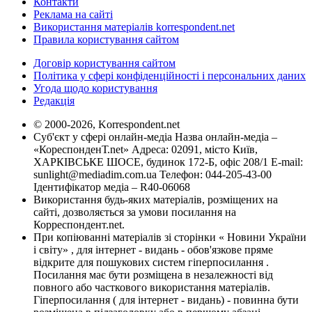
Контакти
Реклама на сайті
Використання матеріалів korrespondent.net
Правила користування сайтом
Договір користування сайтом
Політика у сфері конфіденційності і персональних даних
Угода щодо користування
Редакція
© 2000-2026, Korrespondent.net
Суб'єкт у сфері онлайн-медіа Назва онлайн-медіа –
«КореспонденТ.net» Адреса: 02091, місто Київ,
ХАРКІВСЬКЕ ШОСЕ, будинок 172-Б, офіс 208/1 E-mail:
sunlight@mediadim.com.ua
Телефон: 044-205-43-00
Ідентифікатор медіа – R40-06068
Використання будь-яких матеріалів, розміщених на
сайті, дозволяється за умови посилання на
Корреспондент.net.
При копіюванні матеріалів зі сторінки « Новини України
і світу» , для інтернет - видань - обов'язкове пряме
відкрите для пошукових систем гіперпосилання .
Посилання має бути розміщена в незалежності від
повного або часткового використання матеріалів.
Гіперпосилання ( для інтернет - видань) - повинна бути