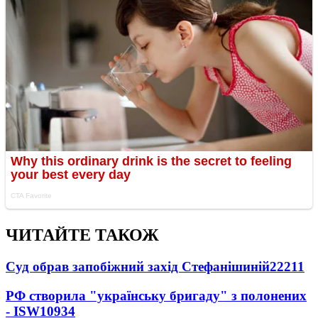
ЧИТАЙТЕ ТАКОЖ
Суд обрав запобіжний захід Стефанішиній
22211
РФ створила "українську бригаду" з полонених
- ISW
10934