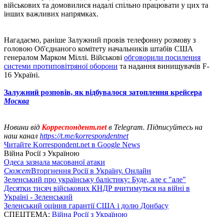
військових та домовилися надалі спільно працювати у цих та
інших важливих напрямках.
Нагадаємо, раніше Залужний провів телефонну розмову з
головою Об'єднаного комітету начальників штабів США
генералом Марком Міллі. Військові
обговорили посилення
системи протиповітряної оборони
та надання винищувачів F-
16 Україні.
Залужний розповів, як відбувалося затоплення крейсера
Москва
Новини від
Корреспондент.net
в Telegram. Підписуйтесь на
наш канал
https://t.me/korrespondentnet
Читайте Korrespondent.net в Google News
Війна Росії з Україною
Одеса зазнала масованої атаки
Сюжет
Вторгнення Росії в Україну. Онлайн
Зеленський про українську балістику: Буде, але є "але"
Десятки тисяч військових КНДР вчитимуться на війні в
Україні - Зеленський
Зеленський оцінив гарантії США і долю Донбасу
СПЕЦТЕМА:
Війна Росії з Україною