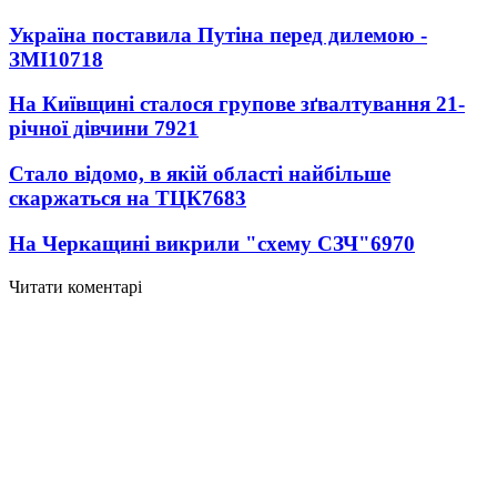
Україна поставила Путіна перед дилемою -
ЗМІ
10718
На Київщині сталося групове зґвалтування 21-
річної дівчини
7921
Стало відомо, в якій області найбільше
скаржаться на ТЦК
7683
На Черкащині викрили "схему СЗЧ"
6970
Читати коментарі