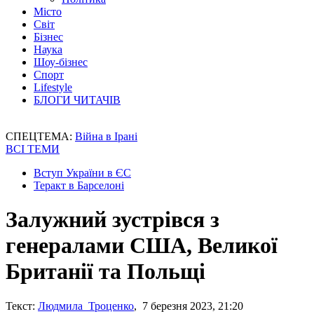
Місто
Світ
Бізнес
Наука
Шоу-бізнес
Спорт
Lifestyle
БЛОГИ ЧИТАЧІВ
СПЕЦТЕМА:
Війна в Ірані
ВСІ ТЕМИ
Вступ України в ЄС
Теракт в Барселоні
Залужний зустрівся з
генералами США, Великої
Британії та Польщі
Текст:
Людмила Троценко
, 7 березня 2023, 21:20