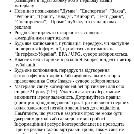
розміщена в підзаголовку або в першому абзаці
матеріалу.
Новини з позначками "Думка", "Експертиза", "Заява",
"Регіони", "Гроші", "Влада", "Вибори", "Тест-драйв",
"Спецпроекти", "Промо" публікуються на правах
реклами.
Розділ Спецпроекти створюється спільно з
комерційними партнерами.
Будь яке копіювання, публікація, передрук, чи наступне
поширення інформації, що містить посилання на
"Інтерфакс-Україна", EPA / UPG, суворо забороняється.
Власник веб-сторінки в розділі Я-Корреспондент є автор
публікації.
Будь-яке копіювання, передрук та відтворення
фотографічних творів та/або аудіовізуальних творів
правовласника Getty Images - суворо забороняється.
Матеріали сайту korrespondent.net призначені для осіб
старше 21 року (21+). Участь в азартних іграх може
викликати ігрову залежність. Дотримуйтесь правил
(принципів) відповідальної гри. При виявленні перших
ознак залежності негайно зверніться до спеціаліста.
Пам'ятайте, що участь в азартних іграх не може бути
джерелом доходів або альтернативою роботі.
Інформаційний ресурс korrespondent.net не проводить
ігри на реальні та/або віртуальні гроші, також сайт не