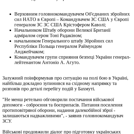
Верховним головнокомандувачем Об'єднаних збройних
сил НАТО в Європі – Командувачем ЗС США у Європі
генералом ЗС ЗС США Крістофером Каволі;
Начальником Штабу оборони Великої Британії
адміралом сером Тоні Радакіном;
начальником Генерального штабу Збройних сил
Республіки Польща генералом Раймундом
Анджейчаком;
Командувачем групи сприяння безпеці України генерал-
лейтенантом Антоніо А. Агуто.
Залужний поінформував про ситуацію на полі бою в Україні,
найбільш докладно зупинився на східному напрямку та
розповів про деталі перебігу подій у Бахмуті.
"Не менш ретельно обговорили постачання військової
допомоги - озброєння та боєприпасів. Питання посилення
протиповітряної оборони, надання далекобійної зброї -
залишаються надважливими", - заявив головнокомандувач
ЗСУ.
Військові продовжили діалог про підготовку українських