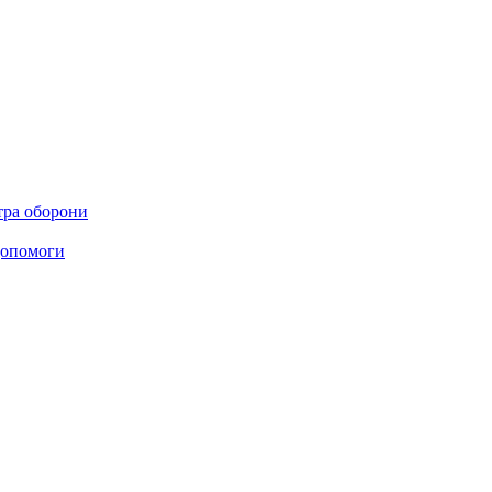
стра оборони
 допомоги