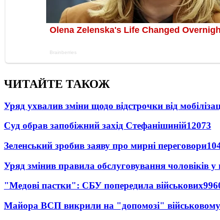
ЧИТАЙТЕ ТАКОЖ
Уряд ухвалив зміни щодо відстрочки від мобілізац
Суд обрав запобіжний захід Стефанішиній
12073
Зеленський зробив заяву про мирні переговори
10
Уряд змінив правила обслуговування чоловіків у
"Медові пастки": СБУ попередила військових
996
Майора ВСП викрили на "допомозі" військовому