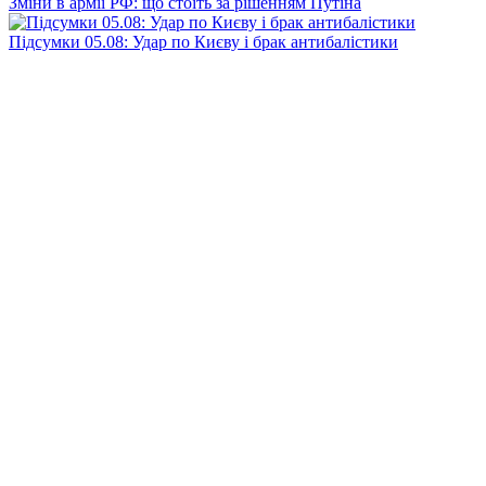
Зміни в армії РФ: що стоїть за рішенням Путіна
Підсумки 05.08: Удар по Києву і брак антибалістики