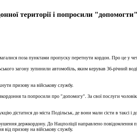
нної території і попросили "допомогти".
галися поза пунктами пропуску перетнути кордон. Про це у чет
ського загону зупинили автомобіль, яким керував 36-річний воді
кнути призову на військову службу.
икордоння та попросили про "допомогу". За свої послуги чоловік 
ію дістатися до міста Подільськ, де вони мали сісти в таксі і до
орушення держкордону. До Нацполіції направлено повідомлення 
я від призову на військову службу.