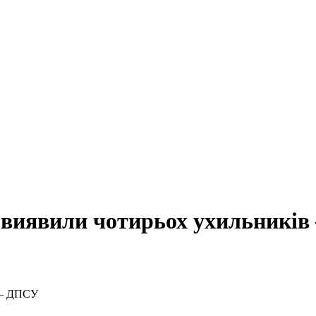
і виявили чотирьох ухильникі