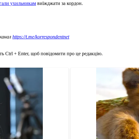
агали ухильникам
виїжджати за кордон.
 канал
https://t.me/korrespondentnet
ь Ctrl + Enter, щоб повідомити про це редакцію.