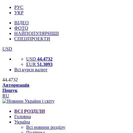
РУС
УКР
ВІДЕО
ФОТО
НАЙПОПУЛЯРНІШІ
СПЕЦПРОЕКТИ
USD
USD
44.4732
EUR
51.3093
Всі курси валют
44.4732
Авторизація
Пошук
RU
ВСІ РОЗДІЛИ
Головна
Україна
Всі новини розділу
Політика