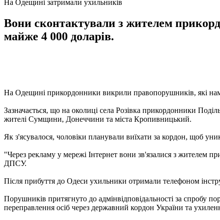
На Одещині затримали ухильників
Вони сконтактували з жителем прикордо
майже 4 000 доларів.
На Одещині прикордонники викрили правопорушників, які нама
Зазначається, що на околиці села Розівка прикордонники Поділь
жителі Сумщини, Донеччини та міста Кропивницький.
Як з'ясувалося, чоловіки планували виїхати за кордон, щоб уни
"Через рекламу у мережі Інтернет вони зв'язалися з жителем пр
ДПСУ.
Після прибуття до Одеси ухильники отримали телефоном інструкц
Порушників притягнуто до адмінвідповідальності за спробу п
переправлення осіб через державний кордон України та ухиленн