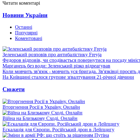
Читати коментарі
Новини України
Останні
Популярні
Коментовані
Зеленський розповів про антибалістику Freyja
Федоров відповів, чи сподівається повернутися на посаду міні
Марганець без води: Зеленський різко відреагував
Коли мовчить зв'язок - мовчить уся бригада. Зв'язківці просять
На Київщині сталося групове зґвалтування 21-річної дівчини
Сюжети
Вторгнення Росії в Україну. Онлайн
Війна на Близькому Сході. Онлайн
Ескалація для Європи. Російський дрон в Лейпцигу