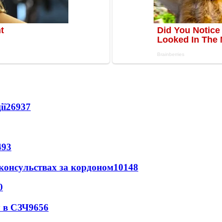
ії
26937
493
 консульствах за кордоном
10148
0
 в СЗЧ
9656