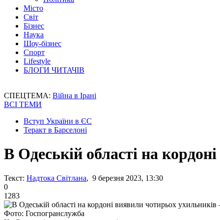
Місто
Світ
Бізнес
Наука
Шоу-бізнес
Спорт
Lifestyle
БЛОГИ ЧИТАЧІВ
СПЕЦТЕМА:
Війна в Ірані
ВСІ ТЕМИ
Вступ України в ЄС
Теракт в Барселоні
В Одеській області на кордон
Текст:
Надтока Світлана
, 9 березня 2023, 13:30
0
1283
Фото: Госпогранслужба