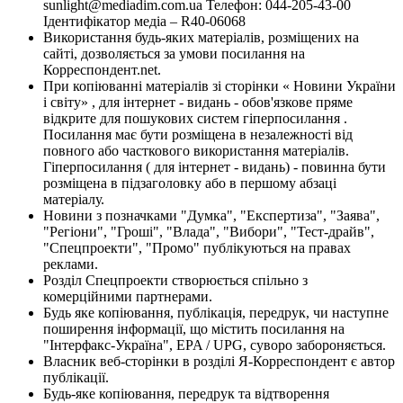
sunlight@mediadim.com.ua
Телефон: 044-205-43-00
Ідентифікатор медіа – R40-06068
Використання будь-яких матеріалів, розміщених на
сайті, дозволяється за умови посилання на
Корреспондент.net.
При копіюванні матеріалів зі сторінки « Новини України
і світу» , для інтернет - видань - обов'язкове пряме
відкрите для пошукових систем гіперпосилання .
Посилання має бути розміщена в незалежності від
повного або часткового використання матеріалів.
Гіперпосилання ( для інтернет - видань) - повинна бути
розміщена в підзаголовку або в першому абзаці
матеріалу.
Новини з позначками "Думка", "Експертиза", "Заява",
"Регіони", "Гроші", "Влада", "Вибори", "Тест-драйв",
"Спецпроекти", "Промо" публікуються на правах
реклами.
Розділ Спецпроекти створюється спільно з
комерційними партнерами.
Будь яке копіювання, публікація, передрук, чи наступне
поширення інформації, що містить посилання на
"Інтерфакс-Україна", EPA / UPG, суворо забороняється.
Власник веб-сторінки в розділі Я-Корреспондент є автор
публікації.
Будь-яке копіювання, передрук та відтворення