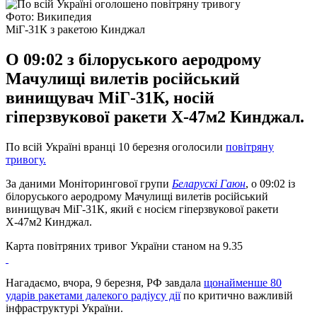
Фото: Википедия
МіГ-31К з ракетою Кинджал
О 09:02 з білоруського аеродрому
Мачулищі вилетів російський
винищувач МіГ-31К, носій
гіперзвукової ракети Х-47м2 Кинджал.
По всій Україні вранці 10 березня оголосили
повітряну
тривогу.
За даними Моніторингової групи
Беларускі Гаюн
, о 09:02 із
білоруського аеродрому Мачулищі вилетів російський
винищувач МіГ-31К, який є носієм гіперзвукової ракети
Х-47м2 Кинджал.
Карта повітряних тривог України станом на 9.35
Нагадаємо, вчора, 9 березня, РФ завдала
щонайменше 80
ударів ракетами далекого радіусу дії
по критично важливій
інфраструктурі України.