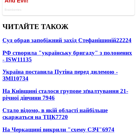
ЧИТАЙТЕ ТАКОЖ
Суд обрав запобіжний захід Стефанішиній
22224
РФ створила "українську бригаду" з полонених
- ISW
11135
Україна поставила Путіна перед дилемою -
ЗМІ
10734
На Київщині сталося групове зґвалтування 21-
річної дівчини
7946
Стало відомо, в якій області найбільше
скаржаться на ТЦК
7720
На Черкащині викрили "схему СЗЧ"
6974