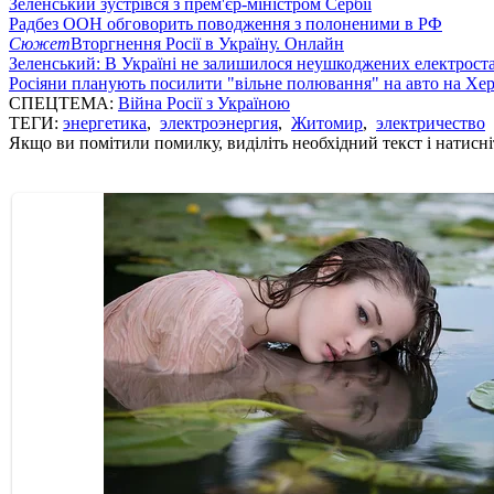
Зеленський зустрівся з прем'єр-міністром Сербії
Радбез ООН обговорить поводження з полоненими в РФ
Сюжет
Вторгнення Росії в Україну. Онлайн
Зеленський: В Україні не залишилося неушкоджених електрост
Росіяни планують посилити "вільне полювання" на авто на Хе
СПЕЦТЕМА:
Війна Росії з Україною
ТЕГИ:
энергетика
,
электроэнергия
,
Житомир
,
электричество
Якщо ви помітили помилку, виділіть необхідний текст і натисніт