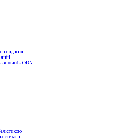
 на водогоні
анцій
рсонщині - ОВА
балістикою