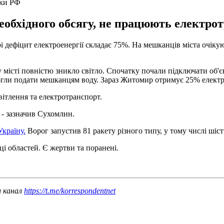
аки РФ
еобхідного обсягу, не працюють електрот
 дефіцит електроенергії складає 75%. На мешканців міста очіку
у місті повністю зникло світло. Спочатку почали підключати об'
могли подати мешканцям воду. Зараз Житомир отримує 25% електрое
ітлення та електротранспорт.
 - зазначив Сухомлин.
Україну.
Ворог запустив 81 ракету різного типу, у тому числі шіст
ці областей. Є жертви та поранені.
ш канал
https://t.me/korrespondentnet