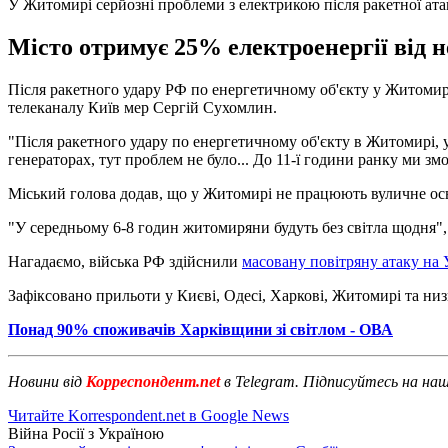
У Житомирі серйозні проблеми з електрикою після ракетної ат
Місто отримує 25% електроенергії від н
Після ракетного удару РФ по енергетичному об'єкту у Житомирі
телеканалу Київ мер Сергій Сухомлин.
"Після ракетного удару по енергетичному об'єкту в Житомирі, 
генераторах, тут проблем не було... До 11-ї години ранку ми з
Міський голова додав, що у Житомирі не працюють вуличне осв
"У середньому 6-8 годин житомиряни будуть без світла щодня",
Нагадаємо, війська РФ здійснили
масовану повітряну атаку на 
Зафіксовано прильоти у Києві, Одесі, Харкові, Житомирі та низ
Понад 90% споживачів Харківщини зі світлом - ОВА
Новини від
Корреспондент.net
в Telegram. Підписуйтесь на на
Читайте Korrespondent.net в Google News
Війна Росії з Україною