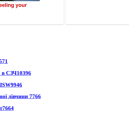
571
 в СЗЧ
10396
 ISW
9946
ної дівчини
7766
т
7664