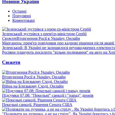
Новини України
Останні
Популярні
Коментовані
Зеленський зустрівся з прем'єр-міністром Сербії
Сюжет
Вторгнення Росії в Україну. Онлайн
Марганець: прем'єр повідомив про кадрові рішення після аварії
Зеленський: В Україні не залишилося неушкоджених електрост
Росіяни планують посилити "вільне полювання" на авто на Хе
Сюжети
Вторгнення Росії в Україну. Онлайн
Війна на Близькому Сході. Онлайн
Підсумки 07.08: "Пекельні" санкції і "парад" дронів
Пекельні санкції. Рішення Сената США
"Полювати на лучника, а не на стрілу". Як Україні боротись з 