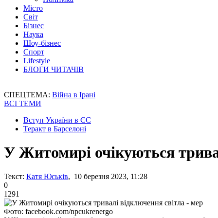
Місто
Світ
Бізнес
Наука
Шоу-бізнес
Спорт
Lifestyle
БЛОГИ ЧИТАЧІВ
СПЕЦТЕМА:
Війна в Ірані
ВСІ ТЕМИ
Вступ України в ЄС
Теракт в Барселоні
У Житомирі очікуються тривал
Текст:
Катя Юськів
, 10 березня 2023, 11:28
0
1291
Фото: facebook.com/npcukrenergo