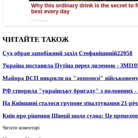
ЧИТАЙТЕ ТАКОЖ
Суд обрав запобіжний захід Стефанішиній
22058
Україна поставила Путіна перед дилемою - ЗМІ
10
Майора ВСП викрили на "допомозі" військовому
РФ створила "українську бригаду" з полонених -
На Київщині сталося групове зґвалтування 21-річ
Київ про рішення Швеції щодо судна: Це прецеден
Читати коментарі