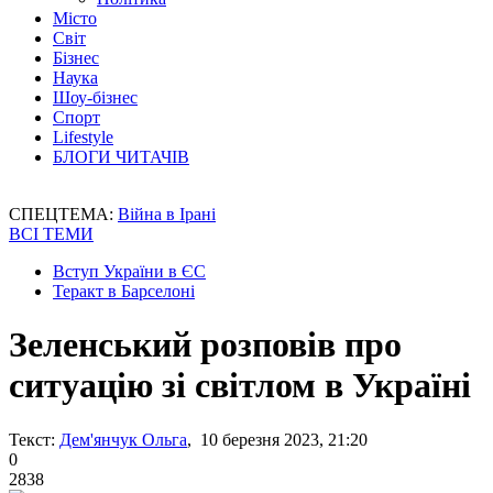
Місто
Світ
Бізнес
Наука
Шоу-бізнес
Спорт
Lifestyle
БЛОГИ ЧИТАЧІВ
СПЕЦТЕМА:
Війна в Ірані
ВСІ ТЕМИ
Вступ України в ЄС
Теракт в Барселоні
Зеленський розповів про
ситуацію зі світлом в Україні
Текст:
Дем'янчук Ольга
, 10 березня 2023, 21:20
0
2838