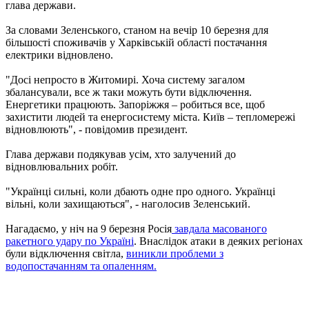
глава держави.
За словами Зеленського, станом на вечір 10 березня для
більшості споживачів у Харківській області постачання
електрики відновлено.
"Досі непросто в Житомирі. Хоча систему загалом
збалансували, все ж таки можуть бути відключення.
Енергетики працюють. Запоріжжя – робиться все, щоб
захистити людей та енергосистему міста. Київ – тепломережі
відновлюють", - повідомив президент.
Глава держави подякував усім, хто залучений до
відновлювальних робіт.
"Українці сильні, коли дбають одне про одного. Українці
вільні, коли захищаються", - наголосив Зеленський.
Нагадаємо, у ніч на 9 березня Росія
завдала масованого
ракетного удару по Україні
. Внаслідок атаки в деяких регіонах
були відключення світла,
виникли проблеми з
водопостачанням та опаленням.