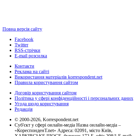
Повна версія сайту
Facebook
Twitter
RSS-стрічки
E-mail розсилка
Контакти
Реклама на сайті
Використання матеріалів korrespondent.net
Правила користування сайтом
Договір користування сайтом
Політика у сфері конфіденційності і персональних даних
Угода щодо користування
Редакція
© 2000-2026, Korrespondent.net
Суб'єкт у сфері онлайн-медіа Назва онлайн-медіа –
«КореспонденТ.net» Адреса: 02091, місто Київ,
ХАРКІВСЬКЕ ШОСЕ, будинок 172-Б, офіс 208/1 E-mail: