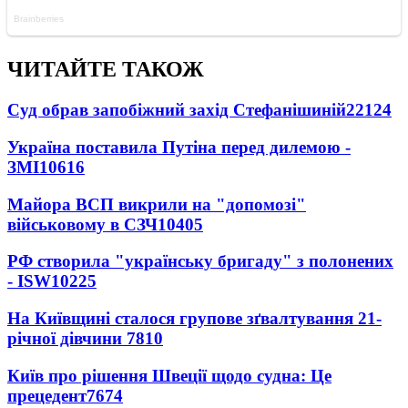
ЧИТАЙТЕ ТАКОЖ
Суд обрав запобіжний захід Стефанішиній
22124
Україна поставила Путіна перед дилемою -
ЗМІ
10616
Майора ВСП викрили на "допомозі"
військовому в СЗЧ
10405
РФ створила "українську бригаду" з полонених
- ISW
10225
На Київщині сталося групове зґвалтування 21-
річної дівчини
7810
Київ про рішення Швеції щодо судна: Це
прецедент
7674