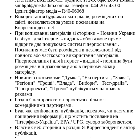
sunlight@mediadim.com.ua
Телефон: 044-205-43-00
Ідентифікатор медіа – R40-06068
Використання будь-яких матеріалів, розміщених на
сайті, дозволяється за умови посилання на
Корреспондент.net.
При копіюванні матеріалів зі сторінки « Новини України
і світу» , для інтернет - видань - обов'язкове пряме
відкрите для пошукових систем гіперпосилання .
Посилання має бути розміщена в незалежності від
повного або часткового використання матеріалів.
Гіперпосилання ( для інтернет - видань) - повинна бути
розміщена в підзаголовку або в першому абзаці
матеріалу.
Новини з позначками "Думка", "Експертиза", "Заява",
"Регіони", "Гроші", "Влада", "Вибори", "Тест-драйв",
"Спецпроекти", "Промо" публікуються на правах
реклами.
Розділ Спецпроекти створюється спільно з
комерційними партнерами.
Будь яке копіювання, публікація, передрук, чи наступне
поширення інформації, що містить посилання на
"Інтерфакс-Україна", EPA / UPG, суворо забороняється.
Власник веб-сторінки в розділі Я-Корреспондент є автор
публікації.