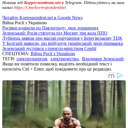
Новини від
Корреспондент.net
в Telegram. Підписуйтесь на наш
канал
https://t.me/korrespondentnet
Читайте Korrespondent.net в Google News
Війна Росії з Україною
Росіяни вдарили по Павлограду: двоє поранених
Зеленський: Росія стягнула під Москву три кола ППО
Лубінець заявив про масові порушення у Берегівському ТЦК
У Болгарії заявили, що вибухнув український дрон-приманка
Зеленський зустрівся з прем'єр-міністром Сербії
СПЕЦТЕМА:
Війна Росії з Україною
ТЕГИ:
электроэнергия
,
электричество
,
Владимир Зеленский
Якщо ви помітили помилку, виділіть необхідний текст і
натисніть Ctrl + Enter, щоб повідомити про це редакцію.