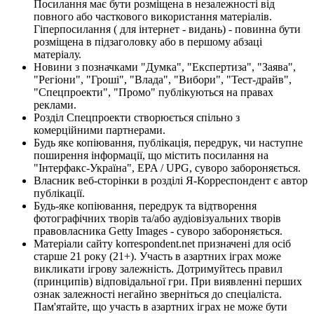
Посилання має бути розміщена в незалежності від
повного або часткового використання матеріалів.
Гіперпосилання ( для інтернет - видань) - повинна бути
розміщена в підзаголовку або в першому абзаці
матеріалу.
Новини з позначками "Думка", "Експертиза", "Заява",
"Регіони", "Гроші", "Влада", "Вибори", "Тест-драйв",
"Спецпроекти", "Промо" публікуються на правах
реклами.
Розділ Спецпроекти створюється спільно з
комерційними партнерами.
Будь яке копіювання, публікація, передрук, чи наступне
поширення інформації, що містить посилання на
"Інтерфакс-Україна", EPA / UPG, суворо забороняється.
Власник веб-сторінки в розділі Я-Корреспондент є автор
публікації.
Будь-яке копіювання, передрук та відтворення
фотографічних творів та/або аудіовізуальних творів
правовласника Getty Images - суворо забороняється.
Матеріали сайту korrespondent.net призначені для осіб
старше 21 року (21+). Участь в азартних іграх може
викликати ігрову залежність. Дотримуйтесь правил
(принципів) відповідальної гри. При виявленні перших
ознак залежності негайно зверніться до спеціаліста.
Пам'ятайте, що участь в азартних іграх не може бути