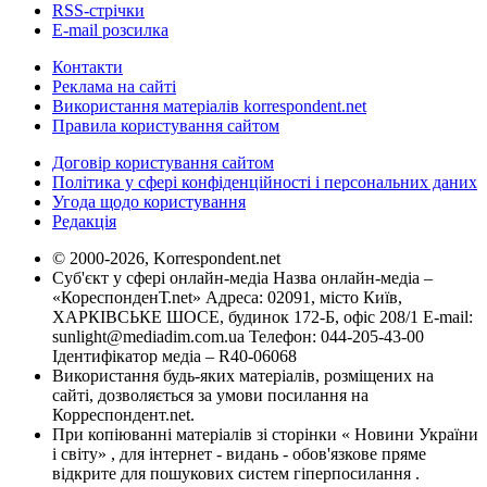
RSS-стрічки
E-mail розсилка
Контакти
Реклама на сайті
Використання матеріалів korrespondent.net
Правила користування сайтом
Договір користування сайтом
Політика у сфері конфіденційності і персональних даних
Угода щодо користування
Редакція
© 2000-2026, Korrespondent.net
Суб'єкт у сфері онлайн-медіа Назва онлайн-медіа –
«КореспонденТ.net» Адреса: 02091, місто Київ,
ХАРКІВСЬКЕ ШОСЕ, будинок 172-Б, офіс 208/1 E-mail:
sunlight@mediadim.com.ua
Телефон: 044-205-43-00
Ідентифікатор медіа – R40-06068
Використання будь-яких матеріалів, розміщених на
сайті, дозволяється за умови посилання на
Корреспондент.net.
При копіюванні матеріалів зі сторінки « Новини України
і світу» , для інтернет - видань - обов'язкове пряме
відкрите для пошукових систем гіперпосилання .