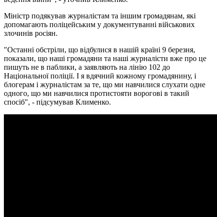
Міністр подякував журналістам та іншим громадянам, які
допомагають поліцейським у документуванні військових
злочинів росіян.
"Останні обстріли, що відбулися в нашій країні 9 березня,
показали, що наші громадяни та наші журналісти вже про це
пишуть не в паблики, а заявляють на лінію 102 до
Національної поліції. І я вдячний кожному громадянину, і
блогерам і журналістам за те, що ми навчилися слухати одне
одного, що ми навчилися протистояти ворогові в такий
спосіб", - підсумував Клименко.