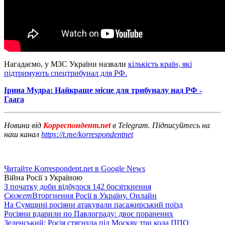
Нагадаємо, у МЗС України назвали
кількість країн, які
підтримують спецтрибунал для РФ.
Ірина Мудра: Найкраще місце для трибуналу над РФ -
Гаага
Новини від
Корреспондент.net
в Telegram. Підписуйтесь на
наш канал
https://t.me/korrespondentnet
Читайте Korrespondent.net в Google News
Війна Росії з Україною
З початку доби відбулося 142 боєзіткнення
Сюжет
Вторгнення Росії в Україну. Онлайн
На Сумщині росіяни атакували пасажирський поїзд
Росіяни вдарили по Павлограду: двоє поранених
Зеленський: Росія стягнула під Москву три кола ППО