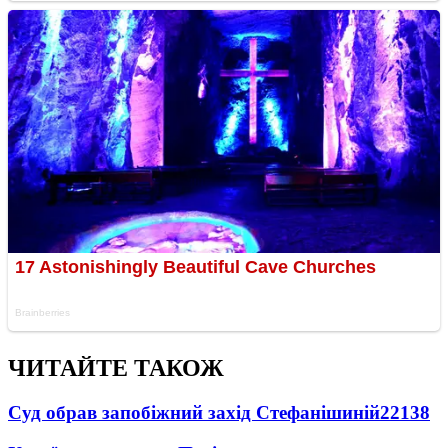
ЧИТАЙТЕ ТАКОЖ
Суд обрав запобіжний захід Стефанішиній
22138