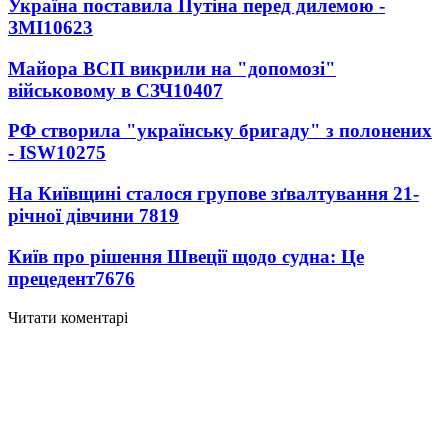
Україна поставила Путіна перед дилемою -
ЗМІ
10623
Майора ВСП викрили на "допомозі"
військовому в СЗЧ
10407
РФ створила "українську бригаду" з полонених
- ISW
10275
На Київщині сталося групове зґвалтування 21-
річної дівчини
7819
Київ про рішення Швеції щодо судна: Це
прецедент
7676
Читати коментарі