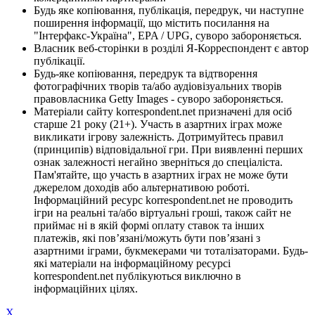
Будь яке копіювання, публікація, передрук, чи наступне
поширення інформації, що містить посилання на
"Інтерфакс-Україна", EPA / UPG, суворо забороняється.
Власник веб-сторінки в розділі Я-Корреспондент є автор
публікації.
Будь-яке копіювання, передрук та відтворення
фотографічних творів та/або аудіовізуальних творів
правовласника Getty Images - суворо забороняється.
Матеріали сайту korrespondent.net призначені для осіб
старше 21 року (21+). Участь в азартних іграх може
викликати ігрову залежність. Дотримуйтесь правил
(принципів) відповідальної гри. При виявленні перших
ознак залежності негайно зверніться до спеціаліста.
Пам'ятайте, що участь в азартних іграх не може бути
джерелом доходів або альтернативою роботі.
Інформаційний ресурс korrespondent.net не проводить
ігри на реальні та/або віртуальні гроші, також сайт не
приймає ні в якій формі оплату ставок та інших
платежів, які пов’язані/можуть бути пов’язані з
азартними іграми, букмекерами чи тоталізаторами. Будь-
які матеріали на інформаційному ресурсі
korrespondent.net публікуються виключно в
інформаційних цілях.
X