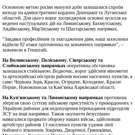
Основною метою росіян минулої доби залишалися спроби
виходу на адміністративні кордони Донецької та Луганської
областей. Для цього ворог зосереджував основні зусилля на
веденні наступальних дій на Лиманському, Бахмутському,
Авдіївському, Мар'їнському та Шахтарському напрямах.
"Завдяки професійним та злагодженим діям, наші захисники
відбили 92 атаки противника на зазначених напрямках", –
зазначили в Генштабі.
На Волинському
,
Поліському
,
Сіверському та
Слобожанському напрямках
оперативна обстановка
залишалася стабільною. Водночас, ворог здійснив мінометні
та артилерійські обстріли районів восьми населених пунктів, а
саме: Червона Зоря, Красне, Огірцеве, Колодязне, Красне
Перше, Новомлинськ та Кам’янка Харківської області.
На Куп'янському та Лиманському напрямках
противник
зберігав свою суттєву військову присутність у прикордонних з
Україною районах для недопущення перекидання підрозділів
ЗСУ на інші напрямки. Також окупанти безуспішно
намагалися прорвати оборону наших військ, здійснивши
артобстріл районів 13 населених пунктів уздовж лінії
бойового зіткнення. Зокрема, Дворічної, Гряниківки,