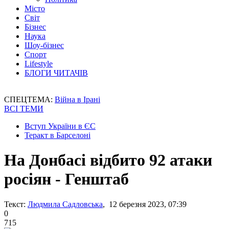
Місто
Світ
Бізнес
Наука
Шоу-бізнес
Спорт
Lifestyle
БЛОГИ ЧИТАЧІВ
СПЕЦТЕМА:
Війна в Ірані
ВСІ ТЕМИ
Вступ України в ЄС
Теракт в Барселоні
На Донбасі відбито 92 атаки
росіян - Генштаб
Текст:
Людмила Садловська
, 12 березня 2023, 07:39
0
715