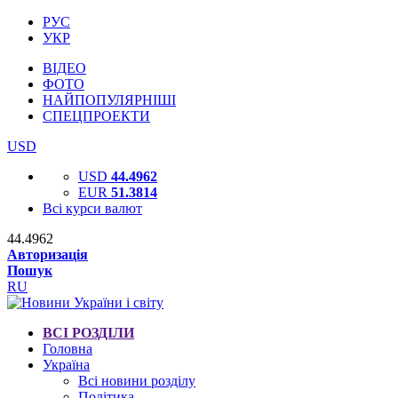
РУС
УКР
ВІДЕО
ФОТО
НАЙПОПУЛЯРНІШІ
СПЕЦПРОЕКТИ
USD
USD
44.4962
EUR
51.3814
Всі курси валют
44.4962
Авторизація
Пошук
RU
ВСІ РОЗДІЛИ
Головна
Україна
Всі новини розділу
Політика