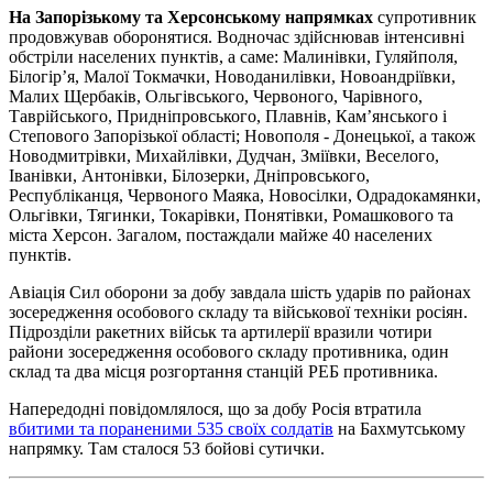
На Запорізькому та Херсонському напрямках
супротивник
продовжував оборонятися. Водночас здійснював інтенсивні
обстріли населених пунктів, а саме: Малинівки, Гуляйполя,
Білогір’я, Малої Токмачки, Новоданилівки, Новоандріївки,
Малих Щербаків, Ольгівського, Червоного, Чарівного,
Таврійського, Придніпровського, Плавнів, Кам’янського і
Степового Запорізької області; Новополя - Донецької, а також
Новодмитрівки, Михайлівки, Дудчан, Зміївки, Веселого,
Іванівки, Антонівки, Білозерки, Дніпровського,
Республіканця, Червоного Маяка, Новосілки, Одрадокамянки,
Ольгівки, Тягинки, Токарівки, Понятівки, Ромашкового та
міста Херсон. Загалом, постаждали майже 40 населених
пунктів.
Авіація Сил оборони за добу завдала шість ударів по районах
зосередження особового складу та військової техніки росіян.
Підрозділи ракетних військ та артилерії вразили чотири
райони зосередження особового складу противника, один
склад та два місця розгортання станцій РЕБ противника.
Напередодні повідомлялося, що за добу Росія втратила
вбитими та пораненими 535 своїх солдатів
на Бахмутському
напрямку. Там сталося 53 бойові сутички.