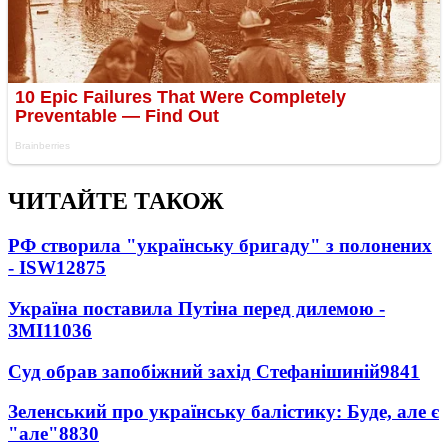
ЧИТАЙТЕ ТАКОЖ
РФ створила "українську бригаду" з полонених
- ISW
12875
Україна поставила Путіна перед дилемою -
ЗМІ
11036
Суд обрав запобіжний захід Стефанішиній
9841
Зеленський про українську балістику: Буде, але є
"але"
8830