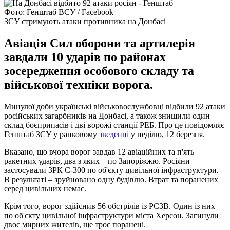
Фото: Генштаб ВСУ / Facebook
ЗСУ стримують атаки противника на Донбасі
Авіація Сил оборони та артилерія
завдали 10 ударів по районах
зосередження особового складу та
військової техніки ворога.
Минулої доби українські військовослужбовці відбили 92 атаки
російських загарбників на Донбасі, а також знищили один
склад боєприпасів і дві ворожі станції РЕБ. Про це повідомляє
Генштаб ЗСУ у ранковому
зведенні
у неділю, 12 березня.
Вказано, що вчора ворог завдав 12 авіаційних та п'ять
ракетних ударів, два з яких – по Запоріжжю. Росіяни
застосували ЗРК С-300 по об'єкту цивільної інфраструктури.
В результаті – зруйновано одну будівлю. Втрат та поранених
серед цивільних немає.
Крім того, ворог здійснив 56 обстрілів із РСЗВ. Один із них –
по об'єкту цивільної інфраструктури міста Херсон. Загинули
двоє мирних жителів, ще троє поранені.