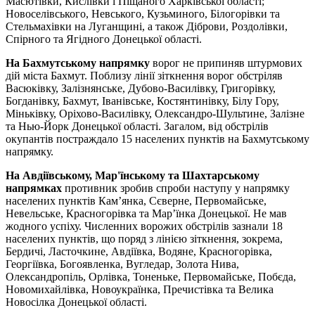
Масютівки, Кислівки і Піщаного Харківської області;
Новоселівського, Невського, Кузьминого, Білогорівки та
Стельмахівки на Луганщині, а також Діброви, Роздолівки,
Спірного та Ягідного Донецької області.
На Бахмутському напрямку
ворог не припиняв штурмових
дій міста Бахмут. Поблизу лінії зіткнення ворог обстріляв
Васюківку, Залізнянське, Дубово-Василівку, Григорівку,
Богданівку, Бахмут, Іванівське, Костянтинівку, Білу Гору,
Міньківку, Оріхово-Василівку, Олександро-Шультине, Залізне
та Нью-Йорк Донецької області. Загалом, від обстрілів
окупантів постраждало 15 населених пунктів на Бахмутському
напрямку.
На Авдіївському, Мар'їнському та Шахтарському
напрямках
противник зробив спроби наступу у напрямку
населених пунктів Кам’янка, Сєверне, Первомайське,
Невельське, Красногорівка та Мар’їнка Донецької. Не мав
жодного успіху. Численних ворожих обстрілів зазнали 18
населених пунктів, що поряд з лінією зіткнення, зокрема,
Бердичі, Ласточкине, Авдіївка, Водяне, Красногорівка,
Георгіївка, Богоявленка, Вугледар, Золота Нива,
Олександропіль, Орлівка, Тоненьке, Первомайське, Побєда,
Новомихайлівка, Новоукраїнка, Пречистівка та Велика
Новосілка Донецької області.