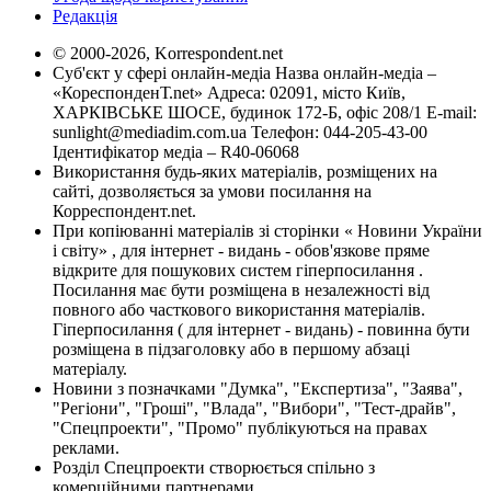
Редакція
© 2000-2026, Korrespondent.net
Суб'єкт у сфері онлайн-медіа Назва онлайн-медіа –
«КореспонденТ.net» Адреса: 02091, місто Київ,
ХАРКІВСЬКЕ ШОСЕ, будинок 172-Б, офіс 208/1 E-mail:
sunlight@mediadim.com.ua
Телефон: 044-205-43-00
Ідентифікатор медіа – R40-06068
Використання будь-яких матеріалів, розміщених на
сайті, дозволяється за умови посилання на
Корреспондент.net.
При копіюванні матеріалів зі сторінки « Новини України
і світу» , для інтернет - видань - обов'язкове пряме
відкрите для пошукових систем гіперпосилання .
Посилання має бути розміщена в незалежності від
повного або часткового використання матеріалів.
Гіперпосилання ( для інтернет - видань) - повинна бути
розміщена в підзаголовку або в першому абзаці
матеріалу.
Новини з позначками "Думка", "Експертиза", "Заява",
"Регіони", "Гроші", "Влада", "Вибори", "Тест-драйв",
"Спецпроекти", "Промо" публікуються на правах
реклами.
Розділ Спецпроекти створюється спільно з
комерційними партнерами.