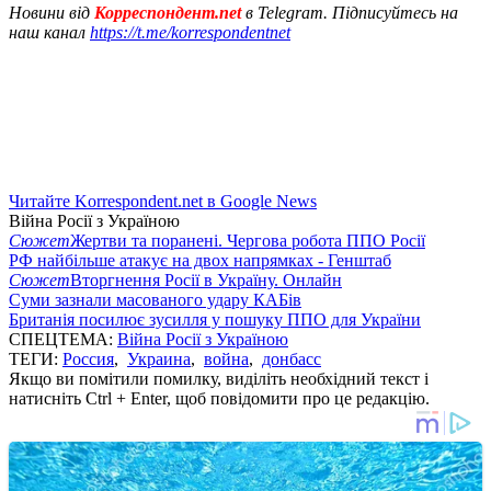
Новини від
Корреспондент.net
в Telegram. Підписуйтесь на
наш канал
https://t.me/korrespondentnet
Читайте Korrespondent.net в Google News
Війна Росії з Україною
Сюжет
Жертви та поранені. Чергова робота ППО Росії
РФ найбільше атакує на двох напрямках - Генштаб
Сюжет
Вторгнення Росії в Україну. Онлайн
Суми зазнали масованого удару КАБів
Британія посилює зусилля у пошуку ППО для України
СПЕЦТЕМА:
Війна Росії з Україною
ТЕГИ:
Россия
,
Украина
,
война
,
донбасс
Якщо ви помітили помилку, виділіть необхідний текст і
натисніть Ctrl + Enter, щоб повідомити про це редакцію.