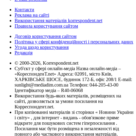
Контакти
Реклама на сайті
Використання матеріалів korrespondent.net
Правила користування сайтом
Договір користування сайтом
Політика у сфері конфіденційності і персональних даних
Угода щодо користування
Редакція
© 2000-2026, Korrespondent.net
Суб'єкт у сфері онлайн-медіа Назва онлайн-медіа –
«КореспонденТ.net» Адреса: 02091, місто Київ,
ХАРКІВСЬКЕ ШОСЕ, будинок 172-Б, офіс 208/1 E-mail:
sunlight@mediadim.com.ua
Телефон: 044-205-43-00
Ідентифікатор медіа – R40-06068
Використання будь-яких матеріалів, розміщених на
сайті, дозволяється за умови посилання на
Корреспондент.net.
При копіюванні матеріалів зі сторінки « Новини України
і світу» , для інтернет - видань - обов'язкове пряме
відкрите для пошукових систем гіперпосилання .
Посилання має бути розміщена в незалежності від
повного або часткового використання матеріалів.