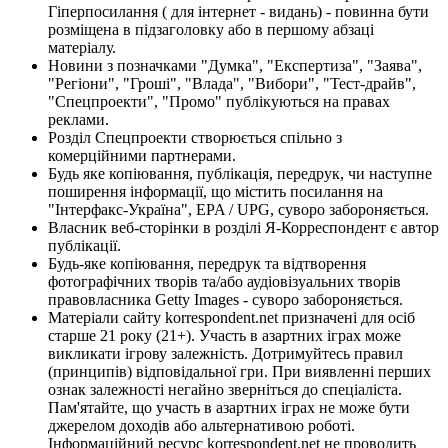
Гіперпосилання ( для інтернет - видань) - повинна бути
розміщена в підзаголовку або в першому абзаці
матеріалу.
Новини з позначками "Думка", "Експертиза", "Заява",
"Регіони", "Гроші", "Влада", "Вибори", "Тест-драйв",
"Спецпроекти", "Промо" публікуються на правах
реклами.
Розділ Спецпроекти створюється спільно з
комерційними партнерами.
Будь яке копіювання, публікація, передрук, чи наступне
поширення інформації, що містить посилання на
"Інтерфакс-Україна", EPA / UPG, суворо забороняється.
Власник веб-сторінки в розділі Я-Корреспондент є автор
публікації.
Будь-яке копіювання, передрук та відтворення
фотографічних творів та/або аудіовізуальних творів
правовласника Getty Images - суворо забороняється.
Матеріали сайту korrespondent.net призначені для осіб
старше 21 року (21+). Участь в азартних іграх може
викликати ігрову залежність. Дотримуйтесь правил
(принципів) відповідальної гри. При виявленні перших
ознак залежності негайно зверніться до спеціаліста.
Пам'ятайте, що участь в азартних іграх не може бути
джерелом доходів або альтернативою роботі.
Інформаційний ресурс korrespondent.net не проводить