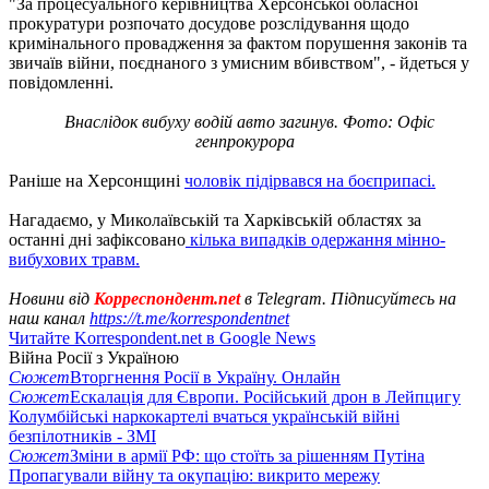
"За процесуального керівництва Херсонської обласної
прокуратури розпочато досудове розслідування щодо
кримінального провадження за фактом порушення законів та
звичаїв війни, поєднаного з умисним вбивством", - йдеться у
повідомленні.
Внаслідок вибуху водій авто загинув. Фото: Офіс
генпрокурора
Раніше на Херсонщині
чоловік підірвався на боєприпасі.
Нагадаємо, у Миколаївській та Харківській областях за
останні дні зафіксовано
кілька випадків одержання мінно-
вибухових травм.
Новини від
Корреспондент.net
в Telegram. Підписуйтесь на
наш канал
https://t.me/korrespondentnet
Читайте Korrespondent.net в Google News
Війна Росії з Україною
Сюжет
Вторгнення Росії в Україну. Онлайн
Сюжет
Ескалація для Європи. Російський дрон в Лейпцигу
Колумбійські наркокартелі вчаться українській війні
безпілотників - ЗМІ
Сюжет
Зміни в армії РФ: що стоїть за рішенням Путіна
Пропагували війну та окупацію: викрито мережу