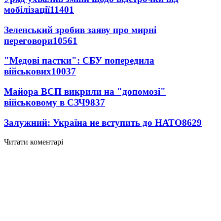
мобілізації
11401
Зеленський зробив заяву про мирні
переговори
10561
"Медові пастки": СБУ попередила
військових
10037
Майора ВСП викрили на "допомозі"
військовому в СЗЧ
9837
Залужний: Україна не вступить до НАТО
8629
Читати коментарі