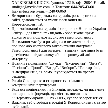
ХАРКІВСЬКЕ ШОСЕ, будинок 172-Б, офіс 208/1 E-mail:
sunlight@mediadim.com.ua
Телефон: 044-205-43-00
Ідентифікатор медіа – R40-06068
Використання будь-яких матеріалів, розміщених на
сайті, дозволяється за умови посилання на
Корреспондент.net.
При копіюванні матеріалів зі сторінки « Новини України
і світу» , для інтернет - видань - обов'язкове пряме
відкрите для пошукових систем гіперпосилання .
Посилання має бути розміщена в незалежності від
повного або часткового використання матеріалів.
Гіперпосилання ( для інтернет - видань) - повинна бути
розміщена в підзаголовку або в першому абзаці
матеріалу.
Новини з позначками "Думка", "Експертиза", "Заява",
"Регіони", "Гроші", "Влада", "Вибори", "Тест-драйв",
"Спецпроекти", "Промо" публікуються на правах
реклами.
Розділ Спецпроекти створюється спільно з
комерційними партнерами.
Будь яке копіювання, публікація, передрук, чи наступне
поширення інформації, що містить посилання на
"Інтерфакс-Україна", EPA / UPG, суворо забороняється.
Власник веб-сторінки в розділі Я-Корреспондент є автор
публікації.