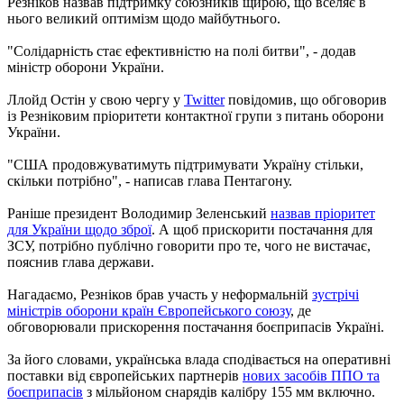
Резніков назвав підтримку союзників щирою, що вселяє в
нього великий оптимізм щодо майбутнього.
"Солідарність стає ефективністю на полі битви", - додав
міністр оборони України.
Ллойд Остін у свою чергу у
Twitter
повідомив, що обговорив
із Резніковим пріоритети контактної групи з питань оборони
України.
"США продовжуватимуть підтримувати Україну стільки,
скільки потрібно", - написав глава Пентагону.
Раніше президент Володимир Зеленський
назвав пріоритет
для України щодо зброї
. А щоб прискорити постачання для
ЗСУ, потрібно публічно говорити про те, чого не вистачає,
пояснив глава держави.
Нагадаємо, Резніков брав участь у неформальній
зустрічі
міністрів оборони країн Європейського союзу
, де
обговорювали прискорення постачання боєприпасів Україні.
За його словами, українська влада сподівається на оперативні
поставки від європейських партнерів
нових засобів ППО та
боєприпасів
з мільйоном снарядів калібру 155 мм включно.