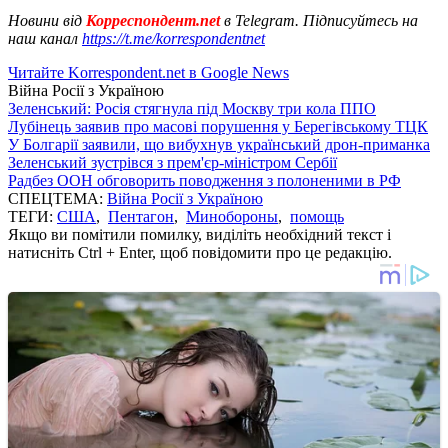
Новини від
Корреспондент.net
в Telegram. Підписуйтесь на
наш канал
https://t.me/korrespondentnet
Читайте Korrespondent.net в Google News
Війна Росії з Україною
Зеленський: Росія стягнула під Москву три кола ППО
Лубінець заявив про масові порушення у Берегівському ТЦК
У Болгарії заявили, що вибухнув український дрон-приманка
Зеленський зустрівся з прем'єр-міністром Сербії
Радбез ООН обговорить поводження з полоненими в РФ
СПЕЦТЕМА:
Війна Росії з Україною
ТЕГИ:
США
,
Пентагон
,
Минобороны
,
помощь
Якщо ви помітили помилку, виділіть необхідний текст і
натисніть Ctrl + Enter, щоб повідомити про це редакцію.