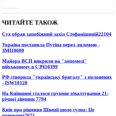
ЧИТАЙТЕ ТАКОЖ
Суд обрав запобіжний захід Стефанішиній
22104
Україна поставила Путіна перед дилемою -
ЗМІ
10600
Майора ВСП викрили на "допомозі"
військовому в СЗЧ
10399
РФ створила "українську бригаду" з полонених
- ISW
10128
На Київщині сталося групове зґвалтування 21-
річної дівчини
7794
Київ про рішення Швеції щодо судна: Це
прецедент
7671