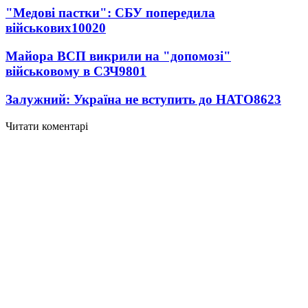
"Медові пастки": СБУ попередила
військових
10020
Майора ВСП викрили на "допомозі"
військовому в СЗЧ
9801
Залужний: Україна не вступить до НАТО
8623
Читати коментарі