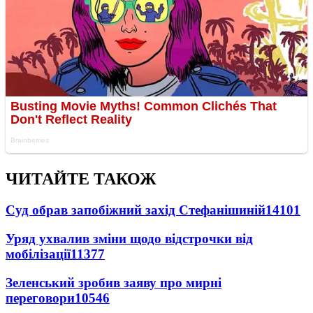
ЧИТАЙТЕ ТАКОЖ
Суд обрав запобіжний захід Стефанішиній
14101
Уряд ухвалив зміни щодо відстрочки від
мобілізації
11377
Зеленський зробив заяву про мирні
переговори
10546