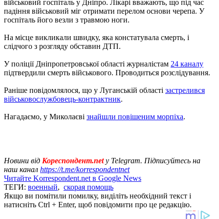
військовий госпіталь у Дніпро. Лікарі вважають, що під час
падіння військовий міг отримати перелом основи черепа. У
госпіталь його везли з травмою ноги.
На місце викликали швидку, яка констатувала смерть, і
слідчого з розгляду обставин ДТП.
У поліції Дніпропетровської області журналістам
24 каналу
підтвердили смерть військового. Проводиться розслідування.
Раніше повідомлялося, що у Луганській області
застрелився
військовослужбовець-контрактник
.
Нагадаємо, у Миколаєві
знайшли повішеним морпіха
.
Новини від
Кореспондент.net
у Telegram. Підписуйтесь на
наш канал
https://t.me/korrespondentnet
Читайте Korrespondent.net в Google News
ТЕГИ:
военный
,
скорая помощь
Якщо ви помітили помилку, виділіть необхідний текст і
натисніть Ctrl + Enter, щоб повідомити про це редакцію.