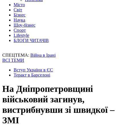
Місто
Світ
Бізнес
Наука
Шоу-бізнес
Спорт
Lifestyle
БЛОГИ ЧИТАЧІВ
СПЕЦТЕМА:
Війна в Ірані
ВСІ ТЕМИ
Вступ України в ЄС
Теракт в Барселоні
На Дніпропетровщині
військовий загинув,
вистрибнувши зі швидкої –
ЗМІ