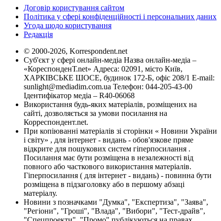
Договір користування сайтом
Політика у сфері конфіденційності і персональних даних
Угода щодо користування
Редакція
© 2000-2026, Korrespondent.net
Суб'єкт у сфері онлайн-медіа Назва онлайн-медіа –
«КореспонденТ.net» Адреса: 02091, місто Київ,
ХАРКІВСЬКЕ ШОСЕ, будинок 172-Б, офіс 208/1 E-mail:
sunlight@mediadim.com.ua
Телефон: 044-205-43-00
Ідентифікатор медіа – R40-06068
Використання будь-яких матеріалів, розміщених на
сайті, дозволяється за умови посилання на
Корреспондент.net.
При копіюванні матеріалів зі сторінки « Новини України
і світу» , для інтернет - видань - обов'язкове пряме
відкрите для пошукових систем гіперпосилання .
Посилання має бути розміщена в незалежності від
повного або часткового використання матеріалів.
Гіперпосилання ( для інтернет - видань) - повинна бути
розміщена в підзаголовку або в першому абзаці
матеріалу.
Новини з позначками "Думка", "Експертиза", "Заява",
"Регіони", "Гроші", "Влада", "Вибори", "Тест-драйв",
"Спецпроекти", "Промо" публікуються на правах