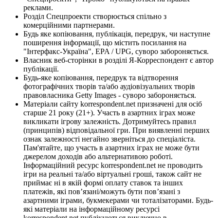
реклами.
Розділ Спецпроекти створюється спільно з
комерційними партнерами.
Будь яке копіювання, публікація, передрук, чи наступне
поширення інформації, що містить посилання на
"Інтерфакс-Україна", EPA / UPG, суворо забороняється.
Власник веб-сторінки в розділі Я-Корреспондент є автор
публікації.
Будь-яке копіювання, передрук та відтворення
фотографічних творів та/або аудіовізуальних творів
правовласника Getty Images - суворо забороняється.
Матеріали сайту korrespondent.net призначені для осіб
старше 21 року (21+). Участь в азартних іграх може
викликати ігрову залежність. Дотримуйтесь правил
(принципів) відповідальної гри. При виявленні перших
ознак залежності негайно зверніться до спеціаліста.
Пам'ятайте, що участь в азартних іграх не може бути
джерелом доходів або альтернативою роботі.
Інформаційний ресурс korrespondent.net не проводить
ігри на реальні та/або віртуальні гроші, також сайт не
приймає ні в якій формі оплату ставок та інших
платежів, які пов’язані/можуть бути пов’язані з
азартними іграми, букмекерами чи тоталізаторами. Будь-
які матеріали на інформаційному ресурсі
korrespondent.net публікуються виключно в