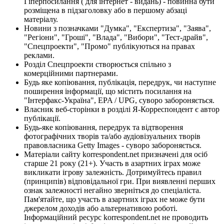
Гіперпосилання ( для інтернет - видань) - повинна бути
розміщена в підзаголовку або в першому абзаці
матеріалу.
Новини з позначками "Думка", "Експертиза", "Заява",
"Регіони", "Гроші", "Влада", "Вибори", "Тест-драйв",
"Спецпроекти", "Промо" публікуються на правах
реклами.
Розділ Спецпроекти створюється спільно з
комерційними партнерами.
Будь яке копіювання, публікація, передрук, чи наступне
поширення інформації, що містить посилання на
"Інтерфакс-Україна", EPA / UPG, суворо забороняється.
Власник веб-сторінки в розділі Я-Корреспондент є автор
публікації.
Будь-яке копіювання, передрук та відтворення
фотографічних творів та/або аудіовізуальних творів
правовласника Getty Images - суворо забороняється.
Матеріали сайту korrespondent.net призначені для осіб
старше 21 року (21+). Участь в азартних іграх може
викликати ігрову залежність. Дотримуйтесь правил
(принципів) відповідальної гри. При виявленні перших
ознак залежності негайно зверніться до спеціаліста.
Пам'ятайте, що участь в азартних іграх не може бути
джерелом доходів або альтернативою роботі.
Інформаційний ресурс korrespondent.net не проводить