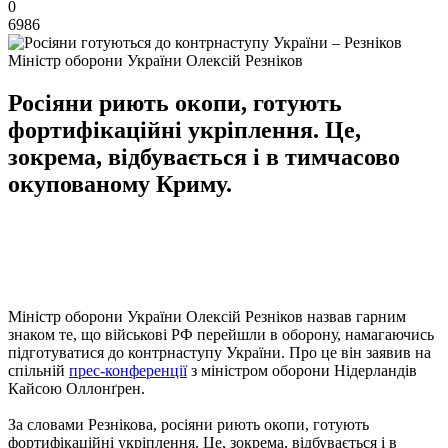
0
6986
Міністр оборони України Олексій Резніков
Росіяни риють окопи, готують
фортифікаційні укріплення. Це,
зокрема, відбувається і в тимчасово
окупованому Криму.
Міністр оборони України Олексій Резніков назвав гарним
знаком те, що військові РФ перейшли в оборону, намагаючись
підготуватися до контрнаступу України. Про це він заявив на
спільній
прес-конференції
з міністром оборони Нідерландів
Кайсою Оллонґрен.
За словами Резнікова, росіяни риють окопи, готують
фортифікаційні укріплення. Це, зокрема, відбувається і в