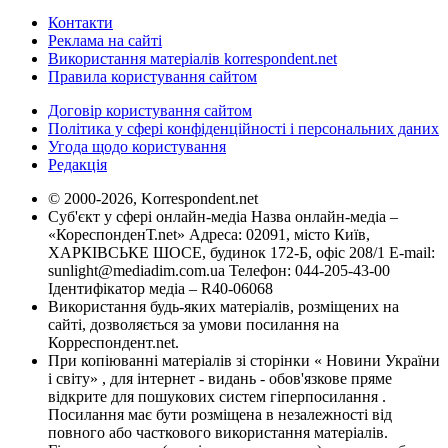
Контакти
Реклама на сайті
Використання матеріалів korrespondent.net
Правила користування сайтом
Договір користування сайтом
Політика у сфері конфіденційності і персональних даних
Угода щодо користування
Редакція
© 2000-2026, Korrespondent.net
Суб'єкт у сфері онлайн-медіа Назва онлайн-медіа –
«КореспонденТ.net» Адреса: 02091, місто Київ,
ХАРКІВСЬКЕ ШОСЕ, будинок 172-Б, офіс 208/1 E-mail:
sunlight@mediadim.com.ua
Телефон: 044-205-43-00
Ідентифікатор медіа – R40-06068
Використання будь-яких матеріалів, розміщених на
сайті, дозволяється за умови посилання на
Корреспондент.net.
При копіюванні матеріалів зі сторінки « Новини України
і світу» , для інтернет - видань - обов'язкове пряме
відкрите для пошукових систем гіперпосилання .
Посилання має бути розміщена в незалежності від
повного або часткового використання матеріалів.