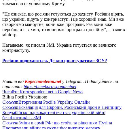
тимчасово окупованому Криму.
"Це означає, що росіяни готуються до захисту. Росіяни вірять,
що українці підуть у контрнаступ, і це хороший знак. Ми вже
створюємо майбутнє, вони вже програли. Раз вони вже
перейшли в захист, то вони вже програли цю війну", – заявив
міністр.
Нагадаємо, як писали ЗМІ, Україна готується до великого
контрнаступу.
Росіяни видихаються. Де контрнаступатиме ЗСУ?
Новини від
Кореспондент.net
у Telegram. Підписуйтесь на
наш канал
https://t.me/korrespondentnet
Читайте Korrespondent.net в Google News
Війна Росії з Україною
Сюжет
Вторгнення Росії в Україну. Онлайн
Сюжет
Ескалація для Європи. Російський дрон в Лейпцигу
Колумбійські наркокартелі вчаться українській війні
безпілотників - ЗМІ
Сюжет
Зміни в армії РФ: що стоїть за рішенням Путіна
Пропагували війну та окупацію: викрито мережу