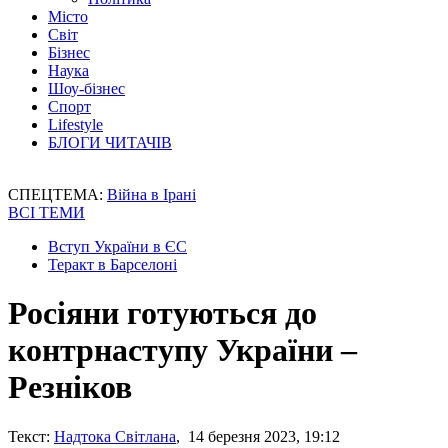
Місто
Світ
Бізнес
Наука
Шоу-бізнес
Спорт
Lifestyle
БЛОГИ ЧИТАЧІВ
СПЕЦТЕМА:
Війна в Ірані
ВСІ ТЕМИ
Вступ України в ЄС
Теракт в Барселоні
Росіяни готуються до
контрнаступу України –
Резніков
Текст:
Надтока Світлана
, 14 березня 2023, 19:12