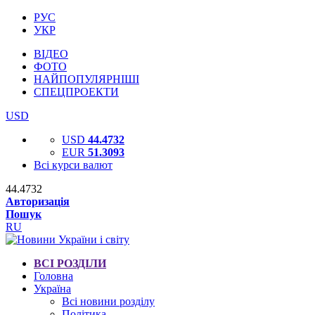
РУС
УКР
ВІДЕО
ФОТО
НАЙПОПУЛЯРНІШІ
СПЕЦПРОЕКТИ
USD
USD
44.4732
EUR
51.3093
Всі курси валют
44.4732
Авторизація
Пошук
RU
ВСІ РОЗДІЛИ
Головна
Україна
Всі новини розділу
Політика