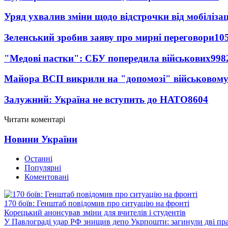
Уряд ухвалив зміни щодо відстрочки від мобілізац
Зеленський зробив заяву про мирні переговори
10
"Медові пастки": СБУ попередила військових
998
Майора ВСП викрили на "допомозі" військовому
Залужний: Україна не вступить до НАТО
8604
Читати коментарі
Новини України
Останні
Популярні
Коментовані
170 боїв: Генштаб повідомив про ситуацію на фронті
Корецький анонсував зміни для вчителів і студентів
У Павлограді удар РФ знищив депо Укрпошти: загинули дві пр