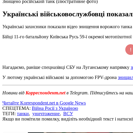
Знищено російський танк (ілюстративне фото)
Українські військовослужбовці показал
Українські захисники показали відео знищення ворожого танка
Бійці 11-го батальйону Київська Русь 59-ї окремої мотопіхотн
Нагадаємо, раніше спецназівці СБУ на Луганському напрямку
з
У лютому українські військові за допомогою FPV-дрона
знищил
Новини від
Корреспондент.net
в Telegram. Підписуйтесь на на
Читайте Korrespondent.net в Google News
СПЕЦТЕМА:
Війна Росії з Україною
ТЕГИ:
танки
,
уничтожение
,
ВСУ
Якщо ви помітили помилку, виділіть необхідний текст і натисніт