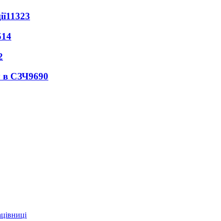
ії
11323
514
2
 в СЗЧ
9690
ацівниці