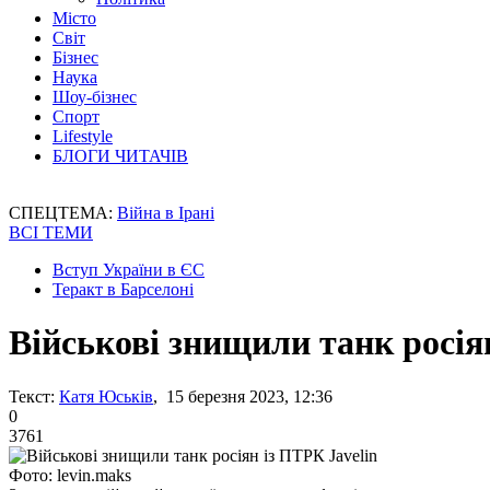
Місто
Світ
Бізнес
Наука
Шоу-бізнес
Спорт
Lifestyle
БЛОГИ ЧИТАЧІВ
СПЕЦТЕМА:
Війна в Ірані
ВСІ ТЕМИ
Вступ України в ЄС
Теракт в Барселоні
Військові знищили танк росія
Текст:
Катя Юськів
, 15 березня 2023, 12:36
0
3761
Фото: levin.maks