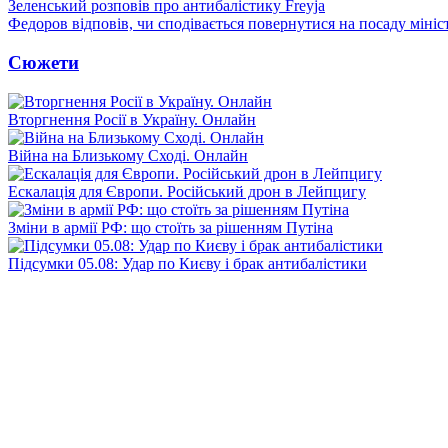
Зеленський розповів про антибалістику Freyja
Федоров відповів, чи сподівається повернутися на посаду міні
Сюжети
Вторгнення Росії в Україну. Онлайн
Війна на Близькому Сході. Онлайн
Ескалація для Європи. Російський дрон в Лейпцигу
Зміни в армії РФ: що стоїть за рішенням Путіна
Підсумки 05.08: Удар по Києву і брак антибалістики