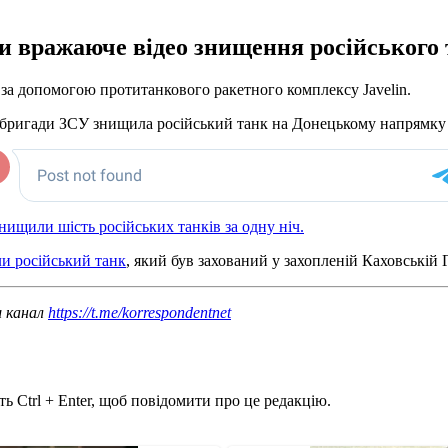
и вражаюче відео знищення російського т
 за допомогою протитанкового ракетного комплексу Javelin.
ої бригади ЗСУ знищила російський танк на Донецькому напрямку
нищили шість російських танків за одну ніч.
и російський танк
, який був захований у захопленій Каховській 
ш канал
https://t.me/korrespondentnet
ь Ctrl + Enter, щоб повідомити про це редакцію.