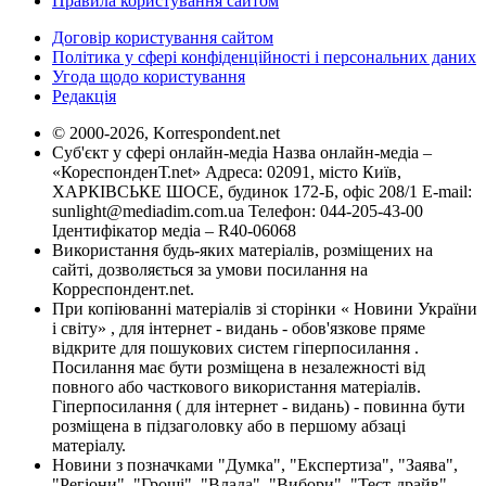
Правила користування сайтом
Договір користування сайтом
Політика у сфері конфіденційності і персональних даних
Угода щодо користування
Редакція
© 2000-2026, Korrespondent.net
Суб'єкт у сфері онлайн-медіа Назва онлайн-медіа –
«КореспонденТ.net» Адреса: 02091, місто Київ,
ХАРКІВСЬКЕ ШОСЕ, будинок 172-Б, офіс 208/1 E-mail:
sunlight@mediadim.com.ua
Телефон: 044-205-43-00
Ідентифікатор медіа – R40-06068
Використання будь-яких матеріалів, розміщених на
сайті, дозволяється за умови посилання на
Корреспондент.net.
При копіюванні матеріалів зі сторінки « Новини України
і світу» , для інтернет - видань - обов'язкове пряме
відкрите для пошукових систем гіперпосилання .
Посилання має бути розміщена в незалежності від
повного або часткового використання матеріалів.
Гіперпосилання ( для інтернет - видань) - повинна бути
розміщена в підзаголовку або в першому абзаці
матеріалу.
Новини з позначками "Думка", "Експертиза", "Заява",
"Регіони", "Гроші", "Влада", "Вибори", "Тест-драйв",