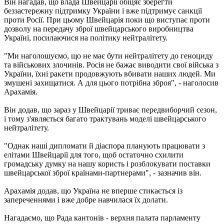
Він нагадав, що влада Швейцарії обіцяє зберегти
беззастережну підтримку України і вже підтримує санкції
проти Росії. При цьому Швейцарія поки що виступає проти
дозволу на передачу зброї швейцарського виробництва
Україні, посилаючися на політику нейтралітету.
"Ми наголошуємо, що не має бути нейтралітету до геноциду
та військових злочинів. Росія не бажає виводити свої війська з
України, їхні ракети продовжують вбивати наших людей. Ми
змушені захищатися. А для цього потрібна зброя", - наголосив
Арахамія.
Він додав, що зараз у Швейцарії триває передвиборчий сезон,
і тому з'являється багато трактувань моделі швейцарського
нейтралітету.
"Однак наші дипломати й діаспора планують працювати з
елітами Швейцарії для того, щоб остаточно схилити
громадську думку на нашу користь і розблокувати поставки
швейцарської зброї країнами-партнерами", - зазначив він.
Арахамія додав, що Україна не вперше стикається із
запереченнями і вже добре навчилася їх долати.
Нагадаємо, що Рада кантонів - верхня палата парламенту