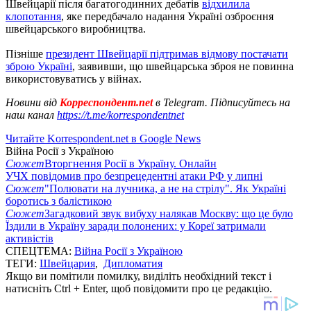
Швейцарії після багатогодинних дебатів
відхилила
клопотання
, яке передбачало надання Україні озброєння
швейцарського виробництва.
Пізніше
президент Швейцарії підтримав відмову постачати
зброю Україні
, заявивши, що швейцарська зброя не повинна
використовуватись у війнах.
Новини від
Корреспондент.net
в Telegram. Підписуйтесь на
наш канал
https://t.me/korrespondentnet
Читайте Korrespondent.net в Google News
Війна Росії з Україною
Сюжет
Вторгнення Росії в Україну. Онлайн
УЧХ повідомив про безпрецедентні атаки РФ у липні
Сюжет
"Полювати на лучника, а не на стрілу". Як Україні
боротись з балістикою
Сюжет
Загадковий звук вибуху налякав Москву: що це було
Їздили в Україну заради полонених: у Кореї затримали
активістів
СПЕЦТЕМА:
Війна Росії з Україною
ТЕГИ:
Швейцария
,
Дипломатия
Якщо ви помітили помилку, виділіть необхідний текст і
натисніть Ctrl + Enter, щоб повідомити про це редакцію.