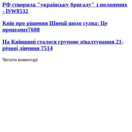
РФ створила "українську бригаду" з полонених
- ISW
8532
Київ про рішення Швеції щодо судна: Це
прецедент
7608
На Київщині сталося групове зґвалтування 21-
річної дівчини
7514
Читати коментарі