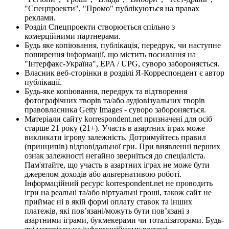
"Спецпроекти", "Промо" публікуються на правах
реклами.
Розділ Спецпроекти створюється спільно з
комерційними партнерами.
Будь яке копіювання, публікація, передрук, чи наступне
поширення інформації, що містить посилання на
"Інтерфакс-Україна", EPA / UPG, суворо забороняється.
Власник веб-сторінки в розділі Я-Корреспондент є автор
публікації.
Будь-яке копіювання, передрук та відтворення
фотографічних творів та/або аудіовізуальних творів
правовласника Getty Images - суворо забороняється.
Матеріали сайту korrespondent.net призначені для осіб
старше 21 року (21+). Участь в азартних іграх може
викликати ігрову залежність. Дотримуйтесь правил
(принципів) відповідальної гри. При виявленні перших
ознак залежності негайно зверніться до спеціаліста.
Пам'ятайте, що участь в азартних іграх не може бути
джерелом доходів або альтернативою роботі.
Інформаційний ресурс korrespondent.net не проводить
ігри на реальні та/або віртуальні гроші, також сайт не
приймає ні в якій формі оплату ставок та інших
платежів, які пов’язані/можуть бути пов’язані з
азартними іграми, букмекерами чи тоталізаторами. Будь-