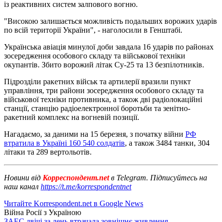
із реактивних систем залпового вогню.
"Високою залишається можливість подальших ворожих ударів
по всій території України", - наголосили в Генштабі.
Українська авіація минулої доби завдала 16 ударів по районах
зосередження особового складу та військової техніки
окупантів. Збито ворожий літак Су-25 та 13 безпілотників.
Підрозділи ракетних військ та артилерії вразили пункт
управління, три райони зосередження особового складу та
військової техніки противника, а також дві радіолокаційні
станції, станцію радіоелектронної боротьби та зенітно-
ракетний комплекс на вогневій позиції.
Нагадаємо, за даними на 15 березня, з початку війни
РФ
втратила в Україні 160 540 солдатів
, а також 3484 танки, 304
літаки та 289 вертольотів.
Новини від
Корреспондент.net
в Telegram. Підписуйтесь на
наш канал
https://t.me/korrespondentnet
Читайте Korrespondent.net в Google News
Війна Росії з Україною
ЗАЕС двічі за день втрачала зовнішнє живлення