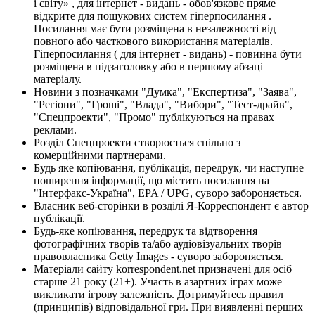
і світу» , для інтернет - видань - обов'язкове пряме
відкрите для пошукових систем гіперпосилання .
Посилання має бути розміщена в незалежності від
повного або часткового використання матеріалів.
Гіперпосилання ( для інтернет - видань) - повинна бути
розміщена в підзаголовку або в першому абзаці
матеріалу.
Новини з позначками "Думка", "Експертиза", "Заява",
"Регіони", "Гроші", "Влада", "Вибори", "Тест-драйв",
"Спецпроекти", "Промо" публікуються на правах
реклами.
Розділ Спецпроекти створюється спільно з
комерційними партнерами.
Будь яке копіювання, публікація, передрук, чи наступне
поширення інформації, що містить посилання на
"Інтерфакс-Україна", EPA / UPG, суворо забороняється.
Власник веб-сторінки в розділі Я-Корреспондент є автор
публікації.
Будь-яке копіювання, передрук та відтворення
фотографічних творів та/або аудіовізуальних творів
правовласника Getty Images - суворо забороняється.
Матеріали сайту korrespondent.net призначені для осіб
старше 21 року (21+). Участь в азартних іграх може
викликати ігрову залежність. Дотримуйтесь правил
(принципів) відповідальної гри. При виявленні перших