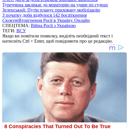
Туреччина закликає до мораторію на удари по суднах
Зеленський: Путін планує приховану мобілізацію
З початку доби відбулося 142 боєзіткнення
Сюжет
Вторгнення Росії в Україну. Онлайн
СПЕЦТЕМА:
Війна Росії з Україною
ТЕГИ:
ВСУ
Якщо ви помітили помилку, виділіть необхідний текст і
натисніть Ctrl + Enter, щоб повідомити про це редакцію.