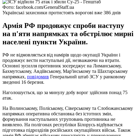
Фото: facebook.com/GeneralStaff.ua
Українські захисники протистоять ворогові вже 386 днів
Армія РФ продовжує спроби наступу
на п'яти напрямках та обстрілює мирні
населені пункти України.
РФ не відмовляється від намірів щодо окупації України і
продовжує вести наступальні дії, незважаючи на втрати.
Основні зусилля противник зосереджує на Лиманському,
Бахмутському, Авдіївському, Мар'їнському та Шахтарському
напрямках,
повідомив
Генеральний штаб ЗСУ у ранковому
зведенні 16 березня.
Наголошується, що за минулу добу ворог здійснив понад 75
атак.
На Волинському, Поліському, Сіверському та Слобожанському
напрямках оперативна обстановка без істотних змін,
формування наступальних угруповань противника не
виявлено. На полігонах республіки Білорусь відбувається
підготовка підрозділів російських окупаційних військ. Також
армія РФ зберігає військову присутність у прикордонних