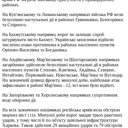
районах.
На Куп'янському та Лиманському напрямках війська РФ вели
безуспішні наступальні дії в районах Гряниківки, Білогорівки
та Спірного.
На Бахмутському напрямку ворог не залишає спроб
штурмувати місто Бахмут. Українські захисники відбили
численні атаки противника в районах населених пунктів
Оріхово-Василівка та Богданівка.
На Авдіївському, Мар'їнському та Шахтарському напрямках
загарбники здійснили безуспішні наступальні дії в районах
населених пунктів Степове, Кам'янка, Авдіївка, Сєверне,
Нетайлове, Первомайське, Невельське, Мар’їнка та Вугледар.
На зазначеній ділянці фронту, минулої доби, найбільше атак
зафіксовано в районі Мар'їнки - 12, всі вони були відбиті.
На Запорізькому та Херсонському напрямках супротивник
веде оборонні дії.
На всіх зазначених напрямках російська армія вела обстріли
мирних міст і сіл. Минулої доби ворог завдав трьох ракетних
ударів, у тому числі й по об'єкту цивільної інфраструктури
Харкова. Також здійснив 29 авіаційних ударів та 79 обстрілів