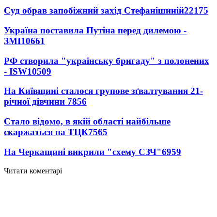
Суд обрав запобіжний захід Стефанішиній
22175
Україна поставила Путіна перед дилемою -
ЗМІ
10661
РФ створила "українську бригаду" з полонених
- ISW
10509
На Київщині сталося групове зґвалтування 21-
річної дівчини
7856
Стало відомо, в якій області найбільше
скаржаться на ТЦК
7565
На Черкащині викрили "схему СЗЧ"
6959
Читати коментарі