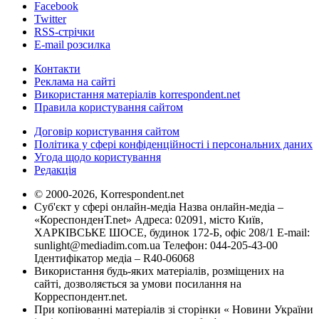
Facebook
Twitter
RSS-стрічки
E-mail розсилка
Контакти
Реклама на сайті
Використання матеріалів korrespondent.net
Правила користування сайтом
Договір користування сайтом
Політика у сфері конфіденційності і персональних даних
Угода щодо користування
Редакція
© 2000-2026, Korrespondent.net
Суб'єкт у сфері онлайн-медіа Назва онлайн-медіа –
«КореспонденТ.net» Адреса: 02091, місто Київ,
ХАРКІВСЬКЕ ШОСЕ, будинок 172-Б, офіс 208/1 E-mail:
sunlight@mediadim.com.ua
Телефон: 044-205-43-00
Ідентифікатор медіа – R40-06068
Використання будь-яких матеріалів, розміщених на
сайті, дозволяється за умови посилання на
Корреспондент.net.
При копіюванні матеріалів зі сторінки « Новини України