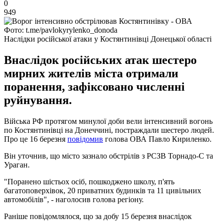
0
949
Фото: t.me/pavlokyrylenko_donoda
Наслідки російської атаки у Костянтинівці Донецької області
Внаслідок російських атак шестеро
мирних жителів міста отримали
поранення, зафіксовано численні
руйнування.
Війська РФ протягом минулої доби вели інтенсивний вогонь
по Костянтинівці на Донеччині, постраждали шестеро людей.
Про це 16 березня
повідомив
голова ОВА Павло Кириленко.
Він уточнив, що місто зазнало обстрілів з РСЗВ Торнадо-С та
Ураган.
"Поранено шістьох осіб, пошкоджено школу, п'ять
багатоповерхівок, 20 приватних будинків та 11 цивільних
автомобілів", - наголосив голова регіону.
Раніше повідомлялося, що за добу 15 березня внаслідок