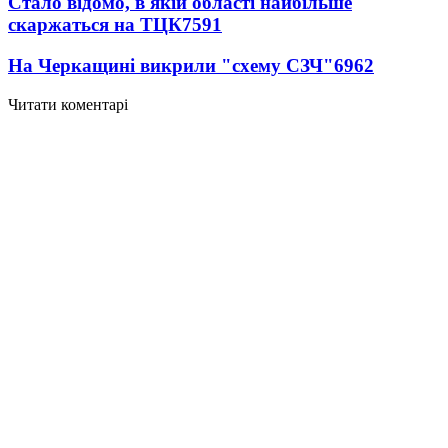
Стало відомо, в якій області найбільше
скаржаться на ТЦК
7591
На Черкащині викрили "схему СЗЧ"
6962
Читати коментарі