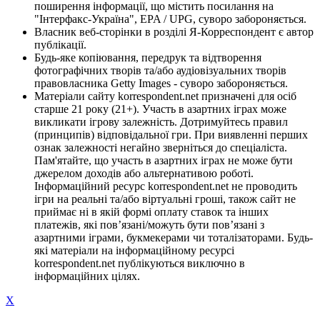
поширення інформації, що містить посилання на
"Інтерфакс-Україна", EPA / UPG, суворо забороняється.
Власник веб-сторінки в розділі Я-Корреспондент є автор
публікації.
Будь-яке копіювання, передрук та відтворення
фотографічних творів та/або аудіовізуальних творів
правовласника Getty Images - суворо забороняється.
Матеріали сайту korrespondent.net призначені для осіб
старше 21 року (21+). Участь в азартних іграх може
викликати ігрову залежність. Дотримуйтесь правил
(принципів) відповідальної гри. При виявленні перших
ознак залежності негайно зверніться до спеціаліста.
Пам'ятайте, що участь в азартних іграх не може бути
джерелом доходів або альтернативою роботі.
Інформаційний ресурс korrespondent.net не проводить
ігри на реальні та/або віртуальні гроші, також сайт не
приймає ні в якій формі оплату ставок та інших
платежів, які пов’язані/можуть бути пов’язані з
азартними іграми, букмекерами чи тоталізаторами. Будь-
які матеріали на інформаційному ресурсі
korrespondent.net публікуються виключно в
інформаційних цілях.
X