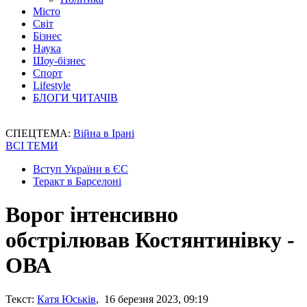
Місто
Світ
Бізнес
Наука
Шоу-бізнес
Спорт
Lifestyle
БЛОГИ ЧИТАЧІВ
СПЕЦТЕМА:
Війна в Ірані
ВСІ ТЕМИ
Вступ України в ЄС
Теракт в Барселоні
Ворог інтенсивно
обстрілював Костянтинівку -
ОВА
Текст:
Катя Юськів
, 16 березня 2023, 09:19