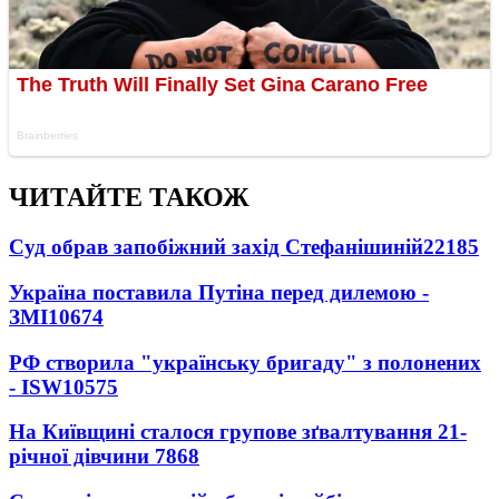
ЧИТАЙТЕ ТАКОЖ
Суд обрав запобіжний захід Стефанішиній
22185
Україна поставила Путіна перед дилемою -
ЗМІ
10674
РФ створила "українську бригаду" з полонених
- ISW
10575
На Київщині сталося групове зґвалтування 21-
річної дівчини
7868