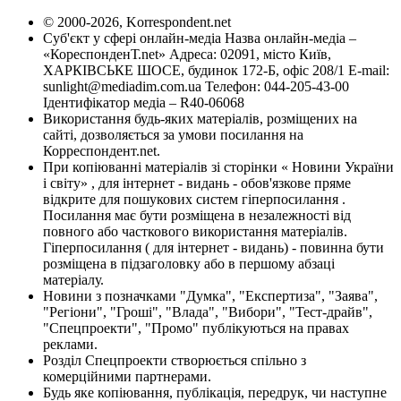
© 2000-2026, Korrespondent.net
Суб'єкт у сфері онлайн-медіа Назва онлайн-медіа –
«КореспонденТ.net» Адреса: 02091, місто Київ,
ХАРКІВСЬКЕ ШОСЕ, будинок 172-Б, офіс 208/1 E-mail:
sunlight@mediadim.com.ua
Телефон: 044-205-43-00
Ідентифікатор медіа – R40-06068
Використання будь-яких матеріалів, розміщених на
сайті, дозволяється за умови посилання на
Корреспондент.net.
При копіюванні матеріалів зі сторінки « Новини України
і світу» , для інтернет - видань - обов'язкове пряме
відкрите для пошукових систем гіперпосилання .
Посилання має бути розміщена в незалежності від
повного або часткового використання матеріалів.
Гіперпосилання ( для інтернет - видань) - повинна бути
розміщена в підзаголовку або в першому абзаці
матеріалу.
Новини з позначками "Думка", "Експертиза", "Заява",
"Регіони", "Гроші", "Влада", "Вибори", "Тест-драйв",
"Спецпроекти", "Промо" публікуються на правах
реклами.
Розділ Спецпроекти створюється спільно з
комерційними партнерами.
Будь яке копіювання, публікація, передрук, чи наступне