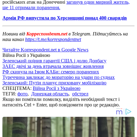
російських атак на Донеччині
загинув один мирний житель,
ще 11 отримали поранення.
Армія РФ випустила по Херсонщині понад 400 снарядів
Новини від
Корреспондент.net
в Telegram. Підписуйтесь на
наш канал
https://t.me/korrespondentnet
Читайте Korrespondent.net в Google News
Війна Росії з Україною
Зеленський оцінив гарантії США і долю Донбасу
ЗАЕС двічі за день втрачала зовнішнє живлення
РФ скинула на Ізюм КАБи: семеро поранених
Туреччина закликає до мораторію на удари по суднах
Зеленський: Путін планує приховану мобілізацію
СПЕЦТЕМА:
Війна Росії з Україною
ТЕГИ:
фото
,
Донецкая область
,
обстрел
Якщо ви помітили помилку, виділіть необхідний текст і
натисніть Ctrl + Enter, щоб повідомити про це редакцію.