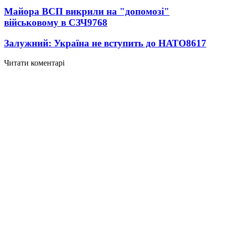
Майора ВСП викрили на "допомозі"
військовому в СЗЧ
9768
Залужний: Україна не вступить до НАТО
8617
Читати коментарі