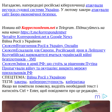
Нагадаємо, напередодні російські кіберзлочинці
атакували
ресурси судової системи України
. У лютому хакери
атакували
сайт Бюро економічної безпеки.
Новини від
Корреспондент.net
в Telegram. Підписуйтесь на
наш канал
https://t.me/korrespondentnet
Читайте Korrespondent.net в Google News
Війна Росії з Україною
Сюжет
Вторгнення Росії в Україну. Онлайн
Сюжет
Ескалація для Європи. Російський дрон в Лейпцигу
Колумбійські наркокартелі вчаться українській війні
безпілотників - ЗМІ
Сюжет
Зміни в армії РФ: що стоїть за рішенням Путіна
Пропагували війну та окупацію: викрито мережу
прихильників РФ
СПЕЦТЕМА:
Війна Росії з Україною
ТЕГИ:
хакеры
,
киберпреступность
,
кибератака
Якщо ви помітили помилку, виділіть необхідний текст і
натисніть Ctrl + Enter, щоб повідомити про це редакцію.