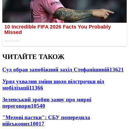
ЧИТАЙТЕ ТАКОЖ
Суд обрав запобіжний захід Стефанішиній
13621
Уряд ухвалив зміни щодо відстрочки від
мобілізації
11366
Зеленський зробив заяву про мирні
переговори
10540
"Медові пастки": СБУ попередила
військових
10017