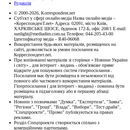
Редакція
© 2000-2026, Korrespondent.net
Суб'єкт у сфері онлайн-медіа Назва онлайн-медіа –
«КореспонденТ.net» Адреса: 02091, місто Київ,
ХАРКІВСЬКЕ ШОСЕ, будинок 172-Б, офіс 208/1 E-mail:
sunlight@mediadim.com.ua
Телефон: 044-205-43-00
Ідентифікатор медіа – R40-06068
Використання будь-яких матеріалів, розміщених на
сайті, дозволяється за умови посилання на
Корреспондент.net.
При копіюванні матеріалів зі сторінки « Новини України
і світу» , для інтернет - видань - обов'язкове пряме
відкрите для пошукових систем гіперпосилання .
Посилання має бути розміщена в незалежності від
повного або часткового використання матеріалів.
Гіперпосилання ( для інтернет - видань) - повинна бути
розміщена в підзаголовку або в першому абзаці
матеріалу.
Новини з позначками "Думка", "Експертиза", "Заява",
"Регіони", "Гроші", "Влада", "Вибори", "Тест-драйв",
"Спецпроекти", "Промо" публікуються на правах
реклами.
Розділ Спецпроекти створюється спільно з
комерційними партнерами.