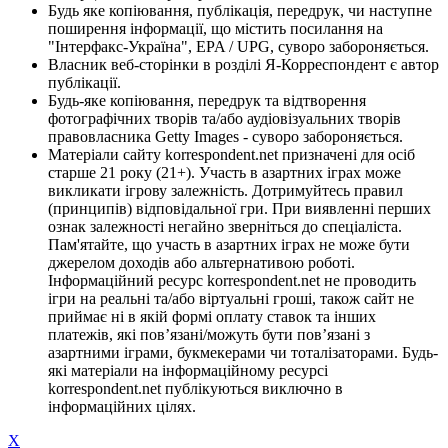
Будь яке копіювання, публікація, передрук, чи наступне
поширення інформації, що містить посилання на
"Інтерфакс-Україна", EPA / UPG, суворо забороняється.
Власник веб-сторінки в розділі Я-Корреспондент є автор
публікації.
Будь-яке копіювання, передрук та відтворення
фотографічних творів та/або аудіовізуальних творів
правовласника Getty Images - суворо забороняється.
Матеріали сайту korrespondent.net призначені для осіб
старше 21 року (21+). Участь в азартних іграх може
викликати ігрову залежність. Дотримуйтесь правил
(принципів) відповідальної гри. При виявленні перших
ознак залежності негайно зверніться до спеціаліста.
Пам'ятайте, що участь в азартних іграх не може бути
джерелом доходів або альтернативою роботі.
Інформаційний ресурс korrespondent.net не проводить
ігри на реальні та/або віртуальні гроші, також сайт не
приймає ні в якій формі оплату ставок та інших
платежів, які пов’язані/можуть бути пов’язані з
азартними іграми, букмекерами чи тоталізаторами. Будь-
які матеріали на інформаційному ресурсі
korrespondent.net публікуються виключно в
інформаційних цілях.
X