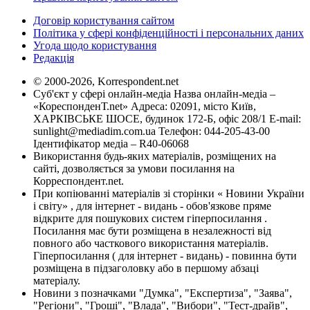
Договір користування сайтом
Політика у сфері конфіденційності і персональних даних
Угода щодо користування
Редакція
© 2000-2026, Korrespondent.net
Суб'єкт у сфері онлайн-медіа Назва онлайн-медіа –
«КореспонденТ.net» Адреса: 02091, місто Київ,
ХАРКІВСЬКЕ ШОСЕ, будинок 172-Б, офіс 208/1 E-mail:
sunlight@mediadim.com.ua
Телефон: 044-205-43-00
Ідентифікатор медіа – R40-06068
Використання будь-яких матеріалів, розміщених на
сайті, дозволяється за умови посилання на
Корреспондент.net.
При копіюванні матеріалів зі сторінки « Новини України
і світу» , для інтернет - видань - обов'язкове пряме
відкрите для пошукових систем гіперпосилання .
Посилання має бути розміщена в незалежності від
повного або часткового використання матеріалів.
Гіперпосилання ( для інтернет - видань) - повинна бути
розміщена в підзаголовку або в першому абзаці
матеріалу.
Новини з позначками "Думка", "Експертиза", "Заява",
"Регіони", "Гроші", "Влада", "Вибори", "Тест-драйв",