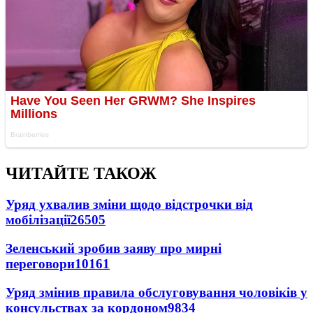
ЧИТАЙТЕ ТАКОЖ
Уряд ухвалив зміни щодо відстрочки від
мобілізації
26505
Зеленський зробив заяву про мирні
переговори
10161
Уряд змінив правила обслуговування чоловіків у
консульствах за кордоном
9834