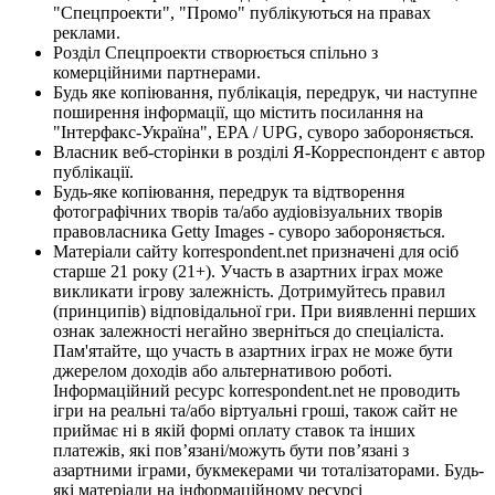
"Спецпроекти", "Промо" публікуються на правах
реклами.
Розділ Спецпроекти створюється спільно з
комерційними партнерами.
Будь яке копіювання, публікація, передрук, чи наступне
поширення інформації, що містить посилання на
"Інтерфакс-Україна", EPA / UPG, суворо забороняється.
Власник веб-сторінки в розділі Я-Корреспондент є автор
публікації.
Будь-яке копіювання, передрук та відтворення
фотографічних творів та/або аудіовізуальних творів
правовласника Getty Images - суворо забороняється.
Матеріали сайту korrespondent.net призначені для осіб
старше 21 року (21+). Участь в азартних іграх може
викликати ігрову залежність. Дотримуйтесь правил
(принципів) відповідальної гри. При виявленні перших
ознак залежності негайно зверніться до спеціаліста.
Пам'ятайте, що участь в азартних іграх не може бути
джерелом доходів або альтернативою роботі.
Інформаційний ресурс korrespondent.net не проводить
ігри на реальні та/або віртуальні гроші, також сайт не
приймає ні в якій формі оплату ставок та інших
платежів, які пов’язані/можуть бути пов’язані з
азартними іграми, букмекерами чи тоталізаторами. Будь-
які матеріали на інформаційному ресурсі