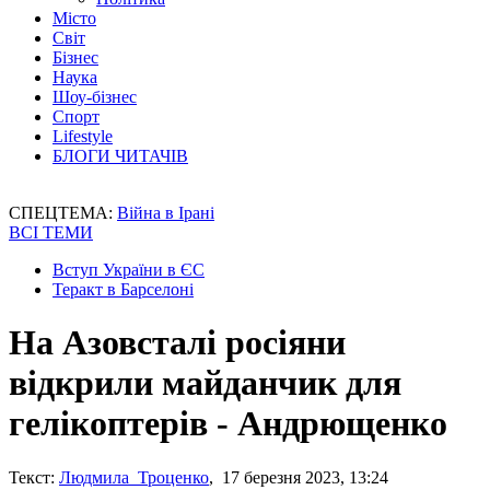
Місто
Світ
Бізнес
Наука
Шоу-бізнес
Спорт
Lifestyle
БЛОГИ ЧИТАЧІВ
СПЕЦТЕМА:
Війна в Ірані
ВСІ ТЕМИ
Вступ України в ЄС
Теракт в Барселоні
На Азовсталі росіяни
відкрили майданчик для
гелікоптерів - Андрющенко
Текст:
Людмила Троценко
, 17 березня 2023, 13:24