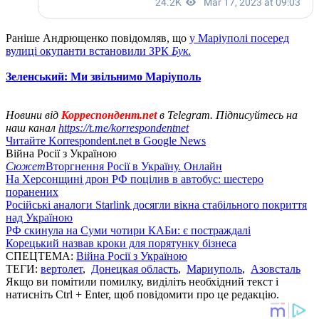
Раніше Андрющенко повідомляв, що
у Маріуполі посеред
вулиці окупанти встановили ЗРК
Бук
.
Зеленський: Ми звільнимо Маріуполь
Новини від
Корреспондент.net
в Telegram. Підписуйтесь на
наш канал
https://t.me/korrespondentnet
Читайте Korrespondent.net в Google News
Війна Росії з Україною
Сюжет
Вторгнення Росії в Україну. Онлайн
На Херсонщині дрон РФ поцілив в автобус: шестеро
поранених
Російські аналоги Starlink досягли вікна стабільного покриття
над Україною
РФ скинула на Суми чотири КАБи: є постраждалі
Корецький назвав кроки для порятунку бізнеса
СПЕЦТЕМА:
Війна Росії з Україною
ТЕГИ:
вертолет
,
Донецкая область
,
Мариуполь
,
Азовсталь
Якщо ви помітили помилку, виділіть необхідний текст і
натисніть Ctrl + Enter, щоб повідомити про це редакцію.