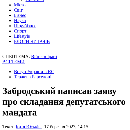
Місто
Світ
Бізнес
Наука
Шоу-бізнес
Спорт
Lifestyle
БЛОГИ ЧИТАЧІВ
СПЕЦТЕМА:
Війна в Ірані
ВСІ ТЕМИ
Вступ України в ЄС
Теракт в Барселоні
Забродський написав заяву
про складання депутатського
мандата
Текст:
Катя Юськів
, 17 березня 2023, 14:15