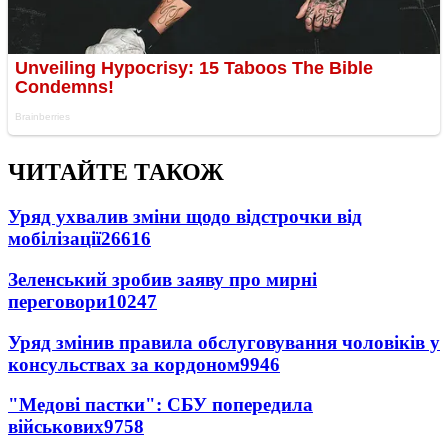
ЧИТАЙТЕ ТАКОЖ
Уряд ухвалив зміни щодо відстрочки від
мобілізації
26616
Зеленський зробив заяву про мирні
переговори
10247
Уряд змінив правила обслуговування чоловіків у
консульствах за кордоном
9946
"Медові пастки": СБУ попередила
військових
9758