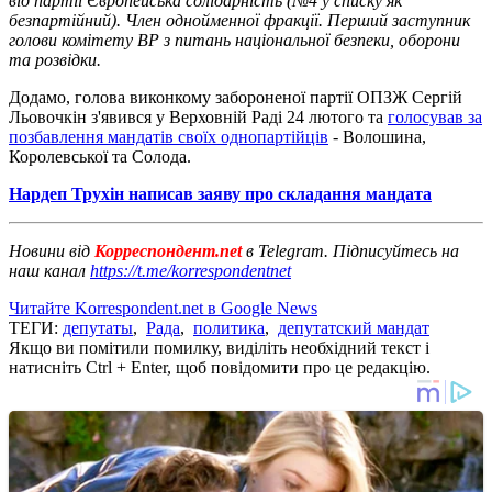
від партії Європейська солідарність (№4 у списку як
безпартійний). Член однойменної фракції. Перший заступник
голови комітету ВР з питань національної безпеки, оборони
та розвідки.
Додамо, голова виконкому забороненої партії ОПЗЖ Сергій
Льовочкін з'явився у Верховній Раді 24 лютого та
голосував за
позбавлення мандатів своїх однопартійців
- Волошина,
Королевської та Солода.
Нардеп Трухін написав заяву про складання мандата
Новини від
Корреспондент.net
в Telegram. Підписуйтесь на
наш канал
https://t.me/korrespondentnet
Читайте Korrespondent.net в Google News
ТЕГИ:
депутаты
,
Рада
,
политика
,
депутатский мандат
Якщо ви помітили помилку, виділіть необхідний текст і
натисніть Ctrl + Enter, щоб повідомити про це редакцію.