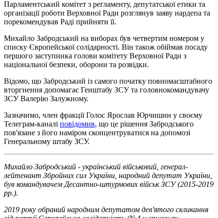
Парламентський комітет з регламенту, депутатської етики та
організації роботи Верховної Ради розглянув заяву нардепа та
порекомендував Раді прийняти її.
Михайло Забродський на виборах був четвертим номером у
списку Європейської солідарності. Він також обіймав посаду
першого заступника голови комітету Верховної Ради з
національної безпеки, оборони та розвідки.
Відомо, що Забродський із самого початку повномасштабного
вторгнення допомагає Генштабу ЗСУ та головнокомандувачу
ЗСУ Валерію Залужному.
Зазначимо, член фракції Голос Ярослав Юрчишин у своєму
Телеграм-каналі
повідомив
, що це рішення Забродського
пов'язане з його наміром сконцентруватися на допомозі
Генеральному штабу ЗСУ.
Михайло Забродський - український військовий, генерал-
лейтенант Збройних сил України, народний депутат України,
був командувачем Десантно-штурмових військ ЗСУ (2015-2019
рр.).
2019 року обраний народним депутатом дев'ятого скликання