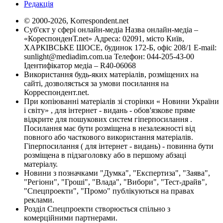
Редакція
© 2000-2026, Korrespondent.net
Суб'єкт у сфері онлайн-медіа Назва онлайн-медіа –
«КореспонденТ.net» Адреса: 02091, місто Київ,
ХАРКІВСЬКЕ ШОСЕ, будинок 172-Б, офіс 208/1 E-mail:
sunlight@mediadim.com.ua
Телефон: 044-205-43-00
Ідентифікатор медіа – R40-06068
Використання будь-яких матеріалів, розміщених на
сайті, дозволяється за умови посилання на
Корреспондент.net.
При копіюванні матеріалів зі сторінки « Новини України
і світу» , для інтернет - видань - обов'язкове пряме
відкрите для пошукових систем гіперпосилання .
Посилання має бути розміщена в незалежності від
повного або часткового використання матеріалів.
Гіперпосилання ( для інтернет - видань) - повинна бути
розміщена в підзаголовку або в першому абзаці
матеріалу.
Новини з позначками "Думка", "Експертиза", "Заява",
"Регіони", "Гроші", "Влада", "Вибори", "Тест-драйв",
"Спецпроекти", "Промо" публікуються на правах
реклами.
Розділ Спецпроекти створюється спільно з
комерційними партнерами.