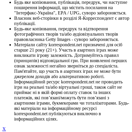
Будь яке копіювання, публікація, передрук, чи наступне
поширення інформації, що містить посилання на
"Інтерфакс-Україна", EPA / UPG, суворо забороняється.
Власник веб-сторінки в розділі Я-Корреспондент є автор
публікації.
Будь-яке копіювання, передрук та відтворення
фотографічних творів та/або аудіовізуальних творів
правовласника Getty Images - суворо забороняється.
Матеріали сайту korrespondent.net призначені для осіб
старше 21 року (21+). Участь в азартних іграх може
викликати ігрову залежність. Дотримуйтесь правил
(принципів) відповідальної гри. При виявленні перших
ознак залежності негайно зверніться до спеціаліста.
Пам'ятайте, що участь в азартних іграх не може бути
джерелом доходів або альтернативою роботі.
Інформаційний ресурс korrespondent.net не проводить
ігри на реальні та/або віртуальні гроші, також сайт не
приймає ні в якій формі оплату ставок та інших
платежів, які пов’язані/можуть бути пов’язані з
азартними іграми, букмекерами чи тоталізаторами. Будь-
які матеріали на інформаційному ресурсі
korrespondent.net публікуються виключно в
інформаційних цілях.
X