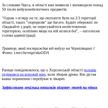
За словами Чауса, в області вже виявили і знешкодили понад
50 тисяч вибухонебезпечних предметів.
"Однак з огляду на те, що окупанти були на 2/3 території
області, таких "сюрпризів" ще багато. Будьте обережні: не
з'їжджайте з доріг, не пересувайтеся необстеженою
територією, особливо якщо на ній велися бої", – наголосив
голова адміністрації.
Трактор, який постраждав від вибуху на Чернігівщині //
Фото: t.me/chernigivskaODA
Раніше повідомлялося, що у Херсонській області
чоловік
підірвався на ворожій міні
, коли збирав дрова. Він дістав
важкі поранення і перебуває в лікарні.
Зафіксовано декілька випадків підриву людей на мінах