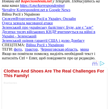
Новини від
Кореспондент.net
у Telegram. Підписуйтесь на
наш канал
https://t.me/korrespondentnet
Читайте Korrespondent.net в Google News
Війна Росії з Україною
Сюжет
Вторгнення Росії в Україну. Онлайн
Одеса зазнала масованої атаки
Зеленський про українську балістику: Буде, але є "але"
Десятки тисяч військових КНДР вчитимуться на війні в
Україні - Зеленський
Зеленський оцінив гарантії США і долю Донбасу
СПЕЦТЕМА:
Війна Росії з Україною
ТЕГИ:
фото
,
трактор
,
Черниговская область
,
мина
Якщо ви помітили помилку, виділіть необхідний текст і
натисніть Ctrl + Enter, щоб повідомити про це редакцію.