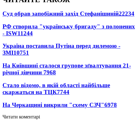
Суд обрав запобіжний захід Стефанішиній
22234
РФ створила "українську бригаду" з полонених
- ISW
11244
Україна поставила Путіна перед дилемою -
ЗМІ
10751
На Київщині сталося групове зґвалтування 21-
річної дівчини
7968
Стало відомо, в якій області найбільше
скаржаться на ТЦК
7744
На Черкащині викрили "схему СЗЧ"
6978
Читати коментарі