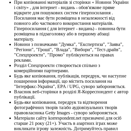
При копіюванні матеріалів зі сторінки « Новини України
і світу» , для інтернет - видань - обов'язкове пряме
відкрите для пошукових систем гіперпосилання .
Посилання має бути розміщена в незалежності від
повного або часткового використання матеріалів.
Гіперпосилання ( для інтернет - видань) - повинна бути
розміщена в підзаголовку або в першому абзаці
матеріалу.
Новини з позначками "Думка", "Експертиза", "Заява",
"Регіони", "Гроші", "Влада", "Вибори", "Тест-драйв",
"Спецпроекти", "Промо" публікуються на правах
реклами.
Розділ Спецпроекти створюється спільно з
комерційними партнерами.
Будь яке копіювання, публікація, передрук, чи наступне
поширення інформації, що містить посилання на
"Інтерфакс-Україна", EPA / UPG, суворо забороняється.
Власник веб-сторінки в розділі Я-Корреспондент є автор
публікації.
Будь-яке копіювання, передрук та відтворення
фотографічних творів та/або аудіовізуальних творів
правовласника Getty Images - суворо забороняється.
Матеріали сайту korrespondent.net призначені для осіб
старше 21 року (21+). Участь в азартних іграх може
викликати ігрову залежність. Дотримуйтесь правил