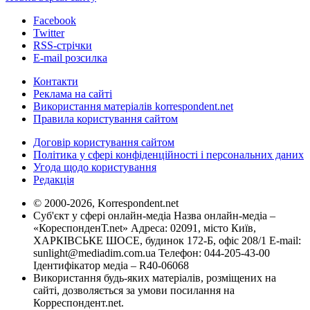
Facebook
Twitter
RSS-стрічки
E-mail розсилка
Контакти
Реклама на сайті
Використання матеріалів korrespondent.net
Правила користування сайтом
Договір користування сайтом
Політика у сфері конфіденційності і персональних даних
Угода щодо користування
Редакція
© 2000-2026, Korrespondent.net
Суб'єкт у сфері онлайн-медіа Назва онлайн-медіа –
«КореспонденТ.net» Адреса: 02091, місто Київ,
ХАРКІВСЬКЕ ШОСЕ, будинок 172-Б, офіс 208/1 E-mail:
sunlight@mediadim.com.ua
Телефон: 044-205-43-00
Ідентифікатор медіа – R40-06068
Використання будь-яких матеріалів, розміщених на
сайті, дозволяється за умови посилання на
Корреспондент.net.