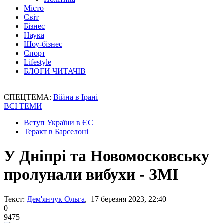
Місто
Світ
Бізнес
Наука
Шоу-бізнес
Спорт
Lifestyle
БЛОГИ ЧИТАЧІВ
СПЕЦТЕМА:
Війна в Ірані
ВСІ ТЕМИ
Вступ України в ЄС
Теракт в Барселоні
У Дніпрі та Новомосковську
пролунали вибухи - ЗМІ
Текст:
Дем'янчук Ольга
, 17 березня 2023, 22:40
0
9475