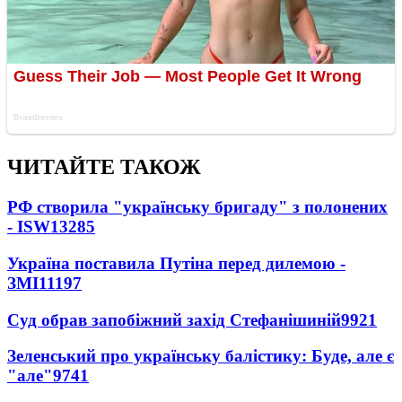
ЧИТАЙТЕ ТАКОЖ
РФ створила "українську бригаду" з полонених
- ISW
13285
Україна поставила Путіна перед дилемою -
ЗМІ
11197
Суд обрав запобіжний захід Стефанішиній
9921
Зеленський про українську балістику: Буде, але є
"але"
9741