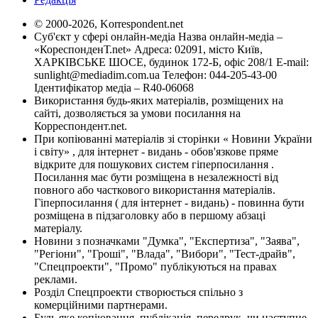
© 2000-2026, Korrespondent.net
Суб'єкт у сфері онлайн-медіа Назва онлайн-медіа –
«КореспонденТ.net» Адреса: 02091, місто Київ,
ХАРКІВСЬКЕ ШОСЕ, будинок 172-Б, офіс 208/1 E-mail:
sunlight@mediadim.com.ua
Телефон: 044-205-43-00
Ідентифікатор медіа – R40-06068
Використання будь-яких матеріалів, розміщених на
сайті, дозволяється за умови посилання на
Корреспондент.net.
При копіюванні матеріалів зі сторінки « Новини України
і світу» , для інтернет - видань - обов'язкове пряме
відкрите для пошукових систем гіперпосилання .
Посилання має бути розміщена в незалежності від
повного або часткового використання матеріалів.
Гіперпосилання ( для інтернет - видань) - повинна бути
розміщена в підзаголовку або в першому абзаці
матеріалу.
Новини з позначками "Думка", "Експертиза", "Заява",
"Регіони", "Гроші", "Влада", "Вибори", "Тест-драйв",
"Спецпроекти", "Промо" публікуються на правах
реклами.
Розділ Спецпроекти створюється спільно з
комерційними партнерами.
Будь яке копіювання, публікація, передрук, чи наступне