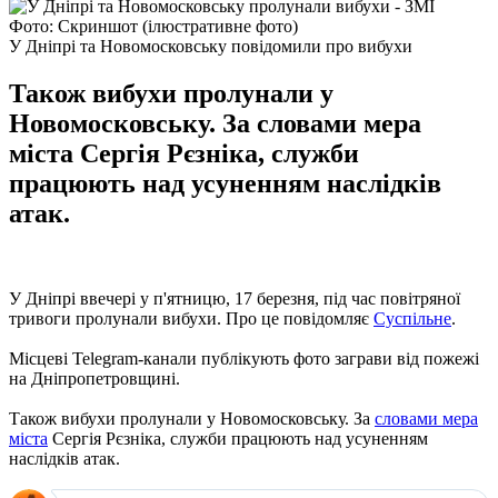
Фото: Скриншот (ілюстративне фото)
У Дніпрі та Новомосковську повідомили про вибухи
Також вибухи пролунали у
Новомосковську. За словами мера
міста Сергія Рєзніка, служби
працюють над усуненням наслідків
атак.
У Дніпрі ввечері у п'ятницю, 17 березня, під час повітряної
тривоги пролунали вибухи. Про це повідомляє
Суспільне
.
Місцеві Telegram-канали публікують фото заграви від пожежі
на Дніпропетровщині.
Також вибухи пролунали у Новомосковську. За
словами мера
міста
Сергія Рєзніка, служби працюють над усуненням
наслідків атак.