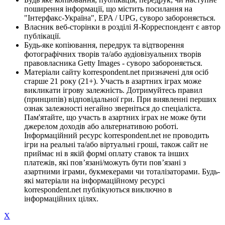
поширення інформації, що містить посилання на
"Інтерфакс-Україна", EPA / UPG, суворо забороняється.
Власник веб-сторінки в розділі Я-Корреспондент є автор
публікації.
Будь-яке копіювання, передрук та відтворення
фотографічних творів та/або аудіовізуальних творів
правовласника Getty Images - суворо забороняється.
Матеріали сайту korrespondent.net призначені для осіб
старше 21 року (21+). Участь в азартних іграх може
викликати ігрову залежність. Дотримуйтесь правил
(принципів) відповідальної гри. При виявленні перших
ознак залежності негайно зверніться до спеціаліста.
Пам'ятайте, що участь в азартних іграх не може бути
джерелом доходів або альтернативою роботі.
Інформаційний ресурс korrespondent.net не проводить
ігри на реальні та/або віртуальні гроші, також сайт не
приймає ні в якій формі оплату ставок та інших
платежів, які пов’язані/можуть бути пов’язані з
азартними іграми, букмекерами чи тоталізаторами. Будь-
які матеріали на інформаційному ресурсі
korrespondent.net публікуються виключно в
інформаційних цілях.
X