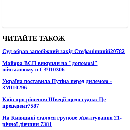
ЧИТАЙТЕ ТАКОЖ
Суд обрав запобіжний захід Стефанішиній
20782
Майора ВСП викрили на "допомозі"
військовому в СЗЧ
10306
Україна поставила Путіна перед дилемою -
ЗМІ
10296
Київ про рішення Швеції щодо судна: Це
прецедент
7587
На Київщині сталося групове зґвалтування 21-
річної дівчини
7381