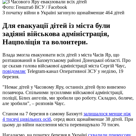
Фото: Генштаб ВСУ / Facebook
З початку війни в Україні загинуло щонайменше 464 дітей
Для евакуації дітей із міста були
задіяні військова адміністрація,
Нацполіція та волонтери.
Влада змогла евакуювати всіх дітей з міста Часів Яр, що
розташований в Бахмутському районі Донецької області. Про
це сказав голова військової адміністрації міста Сергій Чаус,
повідомляє
Telegram-канал Оперативної ЗСУ у неділю, 19
березня.
"Немає дітей у Часовому Яру, останніх дітей було вивезено
позавчора. Спільними зусиллями військової адміністрації,
поліції, Білих ангелів, ми зробили цю роботу. Складно, боляче,
але зробили", – розповів Чаус.
Станом на 7 березня в самому Бахмуті
залишалося менше ніж
4 тисячі цивільних осіб
, серед яких щонайменше 38 дітей. При
цьому до війни населення міста перевищувало 70 тисяч.
Нагадаємо, на початку березня в Україні
схвалили примусову