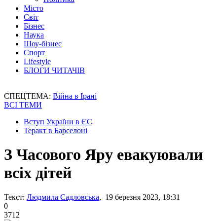
Місто
Світ
Бізнес
Наука
Шоу-бізнес
Спорт
Lifestyle
БЛОГИ ЧИТАЧІВ
СПЕЦТЕМА:
Війна в Ірані
ВСІ ТЕМИ
Вступ України в ЄС
Теракт в Барселоні
З Часового Яру евакуювали
всіх дітей
Текст:
Людмила Садловська
, 19 березня 2023, 18:31
0
3712