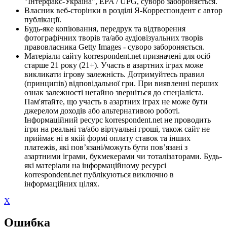
"Інтерфакс-Україна", EPA / UPG, суворо забороняється.
Власник веб-сторінки в розділі Я-Корреспондент є автор
публікації.
Будь-яке копіювання, передрук та відтворення
фотографічних творів та/або аудіовізуальних творів
правовласника Getty Images - суворо забороняється.
Матеріали сайту korrespondent.net призначені для осіб
старше 21 року (21+). Участь в азартних іграх може
викликати ігрову залежність. Дотримуйтесь правил
(принципів) відповідальної гри. При виявленні перших
ознак залежності негайно зверніться до спеціаліста.
Пам'ятайте, що участь в азартних іграх не може бути
джерелом доходів або альтернативою роботі.
Інформаційний ресурс korrespondent.net не проводить
ігри на реальні та/або віртуальні гроші, також сайт не
приймає ні в якій формі оплату ставок та інших
платежів, які пов’язані/можуть бути пов’язані з
азартними іграми, букмекерами чи тоталізаторами. Будь-
які матеріали на інформаційному ресурсі
korrespondent.net публікуються виключно в
інформаційних цілях.
X
Ошибка