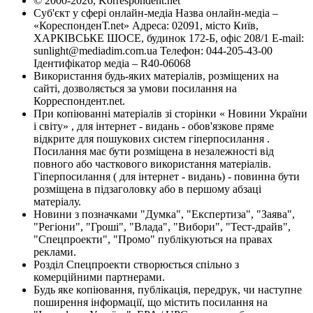
© 2000-2026, Korrespondent.net
Суб'єкт у сфері онлайн-медіа Назва онлайн-медіа –
«КореспонденТ.net» Адреса: 02091, місто Київ,
ХАРКІВСЬКЕ ШОСЕ, будинок 172-Б, офіс 208/1 E-mail:
sunlight@mediadim.com.ua
Телефон: 044-205-43-00
Ідентифікатор медіа – R40-06068
Використання будь-яких матеріалів, розміщених на
сайті, дозволяється за умови посилання на
Корреспондент.net.
При копіюванні матеріалів зі сторінки « Новини України
і світу» , для інтернет - видань - обов'язкове пряме
відкрите для пошукових систем гіперпосилання .
Посилання має бути розміщена в незалежності від
повного або часткового використання матеріалів.
Гіперпосилання ( для інтернет - видань) - повинна бути
розміщена в підзаголовку або в першому абзаці
матеріалу.
Новини з позначками "Думка", "Експертиза", "Заява",
"Регіони", "Гроші", "Влада", "Вибори", "Тест-драйв",
"Спецпроекти", "Промо" публікуються на правах
реклами.
Розділ Спецпроекти створюється спільно з
комерційними партнерами.
Будь яке копіювання, публікація, передрук, чи наступне
поширення інформації, що містить посилання на