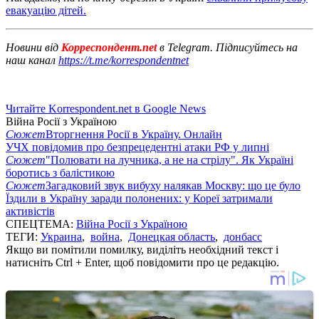
евакуацію дітей.
Новини від
Корреспондент.net
в Telegram. Підписуйтесь на
наш канал
https://t.me/korrespondentnet
Читайте Korrespondent.net в Google News
Війна Росії з Україною
Сюжет
Вторгнення Росії в Україну. Онлайн
УЧХ повідомив про безпрецедентні атаки РФ у липні
Сюжет
"Полювати на лучника, а не на стрілу". Як Україні
боротись з балістикою
Сюжет
Загадковий звук вибуху налякав Москву: що це було
Їздили в Україну заради полонених: у Кореї затримали
активістів
СПЕЦТЕМА:
Війна Росії з Україною
ТЕГИ:
Украина
,
война
,
Донецкая область
,
донбасс
Якщо ви помітили помилку, виділіть необхідний текст і
натисніть Ctrl + Enter, щоб повідомити про це редакцію.