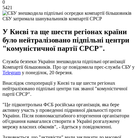
0
5421
СБУ затримала шанувальників компартії СРСР
У Києві та ще шести регіонах країни
було нейтралізовано підпільні центри
"комуністичної партії СРСР".
Служба безпеки України знешкодила підпільні організації
Компартії більшовиків. Про це повідомила прес-служба СБУ у
Telegram
у понеділок, 20 березня.
Внаслідок спецоперації у Києві та ще шести регіонах
нейтралізовано підпільні центри так званої "комуністичної
партії СРСР".
"Це підконтрольна ФСБ російська організація, яка бере
активну участь у проведенні підривної діяльності проти
України. Після повномасштабного вторгнення організатори
об'єднання намагалися створити в Україні розгалужену
мережу власних обкомів", - йдеться у повідомленні.
Зазначається, що "активісти" мали закликати до масової