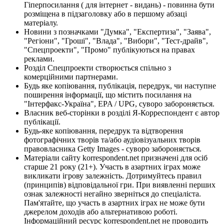
Гіперпосилання ( для інтернет - видань) - повинна бути
розміщена в підзаголовку або в першому абзаці
матеріалу.
Новини з позначками "Думка", "Експертиза", "Заява",
"Регіони", "Гроші", "Влада", "Вибори", "Тест-драйв",
"Спецпроекти", "Промо" публікуються на правах
реклами.
Розділ Спецпроекти створюється спільно з
комерційними партнерами.
Будь яке копіювання, публікація, передрук, чи наступне
поширення інформації, що містить посилання на
"Інтерфакс-Україна", EPA / UPG, суворо забороняється.
Власник веб-сторінки в розділі Я-Корреспондент є автор
публікації.
Будь-яке копіювання, передрук та відтворення
фотографічних творів та/або аудіовізуальних творів
правовласника Getty Images - суворо забороняється.
Матеріали сайту korrespondent.net призначені для осіб
старше 21 року (21+). Участь в азартних іграх може
викликати ігрову залежність. Дотримуйтесь правил
(принципів) відповідальної гри. При виявленні перших
ознак залежності негайно зверніться до спеціаліста.
Пам'ятайте, що участь в азартних іграх не може бути
джерелом доходів або альтернативою роботі.
Інформаційний ресурс korrespondent.net не проводить