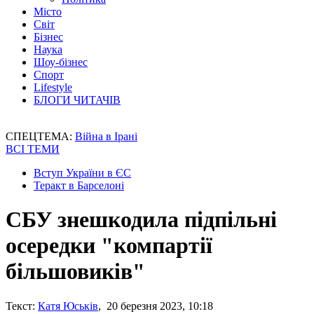
Місто
Світ
Бізнес
Наука
Шоу-бізнес
Спорт
Lifestyle
БЛОГИ ЧИТАЧІВ
СПЕЦТЕМА:
Війна в Ірані
ВСІ ТЕМИ
Вступ України в ЄС
Теракт в Барселоні
СБУ знешкодила підпільні
осередки "компартії
більшовиків"
Текст:
Катя Юськів
, 20 березня 2023, 10:18