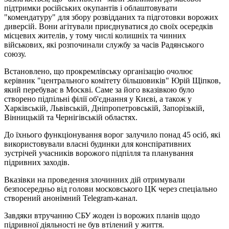
підтримки російських окупантів і облаштовувати
"комендатуру" для збору розвідданих та підготовки ворожих
диверсій. Вони агітували приєднуватися до своїх осередків
місцевих жителів, у тому числі колишніх та чинних
військових, які розпочинали службу за часів Радянського
союзу.
Встановлено, що прокремлівську організацію очолює
керівник "центрального комітету більшовиків" Юрій Щіпков,
який перебуває в Москві. Саме за його вказівкою було
створено підпільні філії об'єднання у Києві, а також у
Харківській, Львівській, Дніпропетровській, Запорізькій,
Вінницькій та Чернігівській областях.
До їхнього функціонування ворог залучило понад 45 осіб, які
використовували власні будинки для конспіративних
зустрічей учасників ворожого підпілля та планування
підривних заходів.
Вказівки на проведення злочинних дій отримували
безпосередньо від голови московського ЦК через спеціально
створений анонімний Telegram-канал.
Завдяки втручанню СБУ жоден із ворожих планів щодо
підривної діяльності не був втілений у життя.