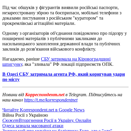
Під час обшуків у фігурантів виявили російські паспорти,
незареєстровану зброю та боєприпаси, мобільні телефони з
доказами листування з російським "куратором" та
прокремлівські агітаційні матеріали.
Одному з організаторів об'єднання повідомлено про підозру у
поширенні матеріалів з публічними закликами до
насильницького захоплення державної влади та публічних
закликів до розв'язання військового конфлікту.
Нагадаємо, раніше
СБУ затримала на Кіровоградщині
шпигунку
, яка "зливала" РФ локації підприємств ОПК.
В Одесі СБУ затримала агента РФ, який коригував удари
по місту
Новини від
Корреспондент.net
в Telegram. Підписуйтесь на
наш канал
https://t.me/korrespondentnet
Читайте Korrespondent.net в Google News
Війна Росії з Україною
Сюжет
Вторгнення Росії в Україну. Онлайн
Одеса зазнала масованої атаки
Зеленський про українську балістику: Буде, але є "але"