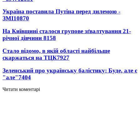
Україна поставила Путіна перед дилемою -
ЗМІ
10870
На Київщині сталося групове зґвалтування 21-
річної дівчини
8158
Стало відомо, в якій області найбільше
скаржаться на ТЦК
7927
Зеленський про українську балістику: Буде, але є
"але"
7404
Читати коментарі