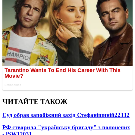
ЧИТАЙТЕ ТАКОЖ
Суд обрав запобіжний захід Стефанішиній
22332
РФ створила "українську бригаду" з полонених
- ISW
12031