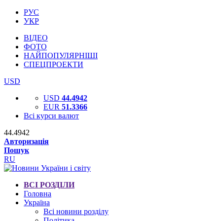
РУС
УКР
ВІДЕО
ФОТО
НАЙПОПУЛЯРНІШІ
СПЕЦПРОЕКТИ
USD
USD
44.4942
EUR
51.3366
Всі курси валют
44.4942
Авторизація
Пошук
RU
ВСІ РОЗДІЛИ
Головна
Україна
Всі новини розділу
Політика