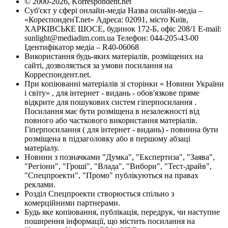
© 2000-2026, Korrespondent.net
Суб'єкт у сфері онлайн-медіа Назва онлайн-медіа –
«КореспонденТ.net» Адреса: 02091, місто Київ,
ХАРКІВСЬКЕ ШОСЕ, будинок 172-Б, офіс 208/1 E-mail:
sunlight@mediadim.com.ua
Телефон: 044-205-43-00
Ідентифікатор медіа – R40-06068
Використання будь-яких матеріалів, розміщених на
сайті, дозволяється за умови посилання на
Корреспондент.net.
При копіюванні матеріалів зі сторінки « Новини України
і світу» , для інтернет - видань - обов'язкове пряме
відкрите для пошукових систем гіперпосилання .
Посилання має бути розміщена в незалежності від
повного або часткового використання матеріалів.
Гіперпосилання ( для інтернет - видань) - повинна бути
розміщена в підзаголовку або в першому абзаці
матеріалу.
Новини з позначками "Думка", "Експертиза", "Заява",
"Регіони", "Гроші", "Влада", "Вибори", "Тест-драйв",
"Спецпроекти", "Промо" публікуються на правах
реклами.
Розділ Спецпроекти створюється спільно з
комерційними партнерами.
Будь яке копіювання, публікація, передрук, чи наступне
поширення інформації, що містить посилання на