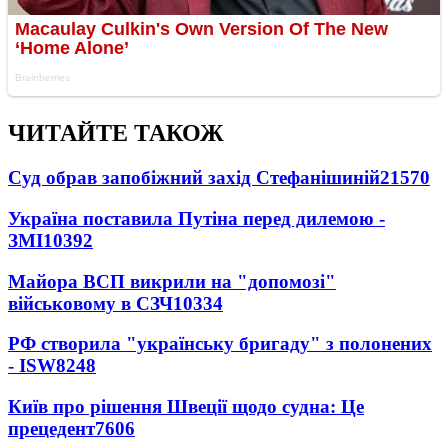
ЧИТАЙТЕ ТАКОЖ
Суд обрав запобіжний захід Стефанішиній
21570
Україна поставила Путіна перед дилемою -
ЗМІ
10392
Майора ВСП викрили на "допомозі"
військовому в СЗЧ
10334
РФ створила "українську бригаду" з полонених
- ISW
8248
Київ про рішення Швеції щодо судна: Це
прецедент
7606