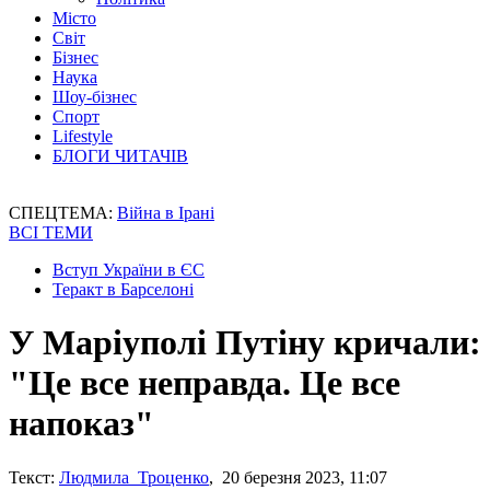
Місто
Світ
Бізнес
Наука
Шоу-бізнес
Спорт
Lifestyle
БЛОГИ ЧИТАЧІВ
СПЕЦТЕМА:
Війна в Ірані
ВСІ ТЕМИ
Вступ України в ЄС
Теракт в Барселоні
У Маріуполі Путіну кричали:
"Це все неправда. Це все
напоказ"
Текст:
Людмила Троценко
, 20 березня 2023, 11:07