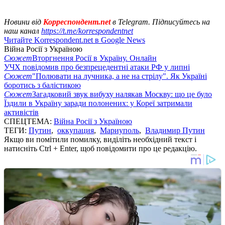
Новини від
Корреспондент.net
в Telegram. Підписуйтесь на
наш канал
https://t.me/korrespondentnet
Читайте Korrespondent.net в Google News
Війна Росії з Україною
Сюжет
Вторгнення Росії в Україну. Онлайн
УЧХ повідомив про безпрецедентні атаки РФ у липні
Сюжет
"Полювати на лучника, а не на стрілу". Як Україні
боротись з балістикою
Сюжет
Загадковий звук вибуху налякав Москву: що це було
Їздили в Україну заради полонених: у Кореї затримали
активістів
СПЕЦТЕМА:
Війна Росії з Україною
ТЕГИ:
Путин
,
оккупация
,
Мариуполь
,
Владимир Путин
Якщо ви помітили помилку, виділіть необхідний текст і
натисніть Ctrl + Enter, щоб повідомити про це редакцію.