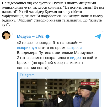
На відеозаписі під час зустрічі Путіна з нібито місцевими
мешканцями чути, як хтось кричить: "Це все неправда! Це все
напоказ!" У цей час лідер Кремля питав у нібито
маріупольців, чи все їм подобається і чи живуть вони в цьому
будинку. "Місцеві" ствердно кивали та заявляли, що "живуть
тут".