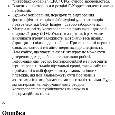
"Інтерфакс-Україна", EPA / UPG, суворо забороняється.
Власник веб-сторінки в розділі Я-Корреспондент є автор
публікації.
Будь-яке копіювання, передрук та відтворення
фотографічних творів та/або аудіовізуальних творів
правовласника Getty Images - суворо забороняється.
Матеріали сайту korrespondent.net призначені для осіб
старше 21 року (21+). Участь в азартних іграх може
викликати ігрову залежність. Дотримуйтесь правил
(принципів) відповідальної гри. При виявленні перших
ознак залежності негайно зверніться до спеціаліста.
Пам'ятайте, що участь в азартних іграх не може бути
джерелом доходів або альтернативою роботі.
Інформаційний ресурс korrespondent.net не проводить
ігри на реальні та/або віртуальні гроші, також сайт не
приймає ні в якій формі оплату ставок та інших
платежів, які пов’язані/можуть бути пов’язані з
азартними іграми, букмекерами чи тоталізаторами. Будь-
які матеріали на інформаційному ресурсі
korrespondent.net публікуються виключно в
інформаційних цілях.
X
Ошибка