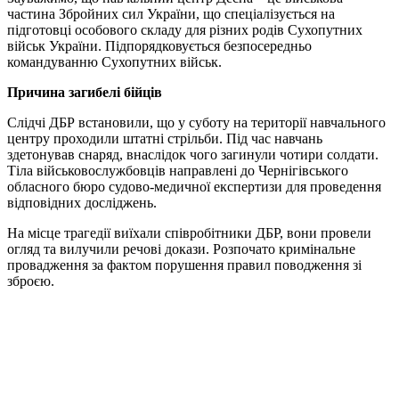
частина Збройних сил України, що спеціалізується на
підготовці особового складу для різних родів Сухопутних
військ України. Підпорядковується безпосередньо
командуванню Сухопутних військ.
Причина загибелі бійців
Слідчі ДБР встановили, що у суботу на території навчального
центру проходили штатні стрільби. Під час навчань
здетонував снаряд, внаслідок чого загинули чотири солдати.
Тіла військовослужбовців направлені до Чернігівського
обласного бюро судово-медичної експертизи для проведення
відповідних досліджень.
На місце трагедії виїхали співробітники ДБР, вони провели
огляд та вилучили речові докази. Розпочато кримінальне
провадження за фактом порушення правил поводження зі
зброєю.