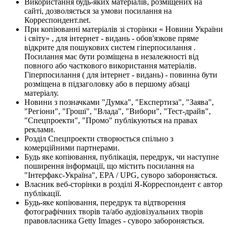
Використання будь-яких матеріалів, розміщених на
сайті, дозволяється за умови посилання на
Корреспондент.net.
При копіюванні матеріалів зі сторінки « Новини України
і світу» , для інтернет - видань - обов'язкове пряме
відкрите для пошукових систем гіперпосилання .
Посилання має бути розміщена в незалежності від
повного або часткового використання матеріалів.
Гіперпосилання ( для інтернет - видань) - повинна бути
розміщена в підзаголовку або в першому абзаці
матеріалу.
Новини з позначками "Думка", "Експертиза", "Заява",
"Регіони", "Гроші", "Влада", "Вибори", "Тест-драйв",
"Спецпроекти", "Промо" публікуються на правах
реклами.
Розділ Спецпроекти створюється спільно з
комерційними партнерами.
Будь яке копіювання, публікація, передрук, чи наступне
поширення інформації, що містить посилання на
"Інтерфакс-Україна", EPA / UPG, суворо забороняється.
Власник веб-сторінки в розділі Я-Корреспондент є автор
публікації.
Будь-яке копіювання, передрук та відтворення
фотографічних творів та/або аудіовізуальних творів
правовласника Getty Images - суворо забороняється.