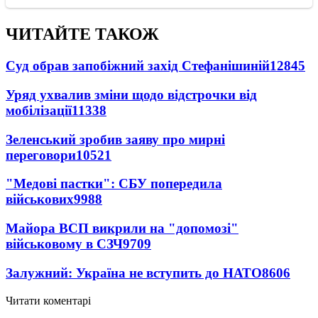
ЧИТАЙТЕ ТАКОЖ
Суд обрав запобіжний захід Стефанішиній
12845
Уряд ухвалив зміни щодо відстрочки від
мобілізації
11338
Зеленський зробив заяву про мирні
переговори
10521
"Медові пастки": СБУ попередила
військових
9988
Майора ВСП викрили на "допомозі"
військовому в СЗЧ
9709
Залужний: Україна не вступить до НАТО
8606
Читати коментарі