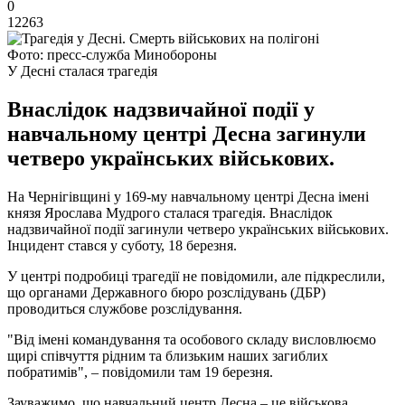
0
12263
Фото: пресс-служба Минобороны
У Десні сталася трагедія
Внаслідок надзвичайної події у
навчальному центрі Десна загинули
четверо українських військових.
На Чернігівщині у 169-му навчальному центрі Десна імені
князя Ярослава Мудрого сталася трагедія. Внаслідок
надзвичайної події загинули четверо українських військових.
Інцидент стався у суботу, 18 березня.
У центрі подробиці трагедії не повідомили, але підкреслили,
що органами Державного бюро розслідувань (ДБР)
проводиться службове розслідування.
"Від імені командування та особового складу висловлюємо
щирі співчуття рідним та близьким наших загиблих
побратимів", – повідомили там 19 березня.
Зауважимо, що навчальний центр Десна – це військова