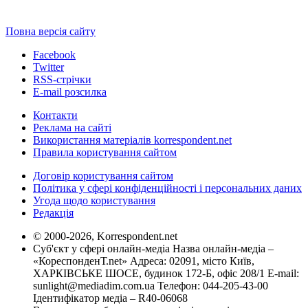
Повна версія сайту
Facebook
Twitter
RSS-стрічки
E-mail розсилка
Контакти
Реклама на сайті
Використання матеріалів korrespondent.net
Правила користування сайтом
Договір користування сайтом
Політика у сфері конфіденційності і персональних даних
Угода щодо користування
Редакція
© 2000-2026, Korrespondent.net
Суб'єкт у сфері онлайн-медіа Назва онлайн-медіа –
«КореспонденТ.net» Адреса: 02091, місто Київ,
ХАРКІВСЬКЕ ШОСЕ, будинок 172-Б, офіс 208/1 E-mail:
sunlight@mediadim.com.ua
Телефон: 044-205-43-00
Ідентифікатор медіа – R40-06068