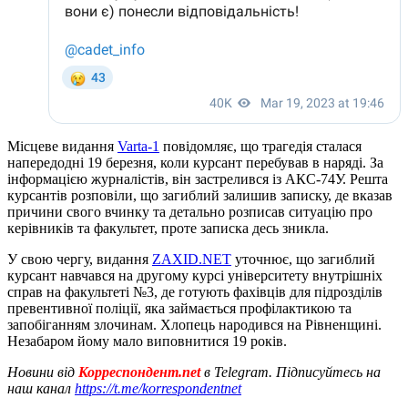
Місцеве видання
Varta-1
повідомляє, що трагедія сталася
напередодні 19 березня, коли курсант перебував в наряді. За
інформацією журналістів, він застрелився із АКС-74У. Решта
курсантів розповіли, що загиблий залишив записку, де вказав
причини свого вчинку та детально розписав ситуацію про
керівників та факультет, проте записка десь зникла.
У свою чергу, видання
ZAXID.NET
уточнює, що загиблий
курсант навчався на другому курсі університету внутрішніх
справ на факультеті №3, де готують фахівців для підрозділів
превентивної поліції, яка займається профілактикою та
запобіганням злочинам. Хлопець народився на Рівненщині.
Незабаром йому мало виповнитися 19 років.
Новини від
Корреспондент.net
в Telegram. Підписуйтесь на
наш канал
https://t.me/korrespondentnet