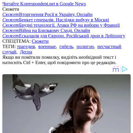
Читайте Korrespondent.net в Google News
Сюжети
Сюжет
Вторгнення Росії в Україну. Онлайн
Сюжет
Бенкет генералів. Наслідки вибуху в Москві
Сюжет
Брудні технології. Атаки РФ на вибори у Франції
Сюжет
Війна на Близькому Сході. Онлайн
Сюжет
Ескалація для Європи. Російський дрон в Лейпцигу
СПЕЦТЕМА:
Сюжети
ТЕГИ:
трагедия
,
военные
,
гибель
,
полигон
,
несчастный
случай
,
Десна
Якщо ви помітили помилку, виділіть необхідний текст і
натисніть Ctrl + Enter, щоб повідомити про це редакцію.