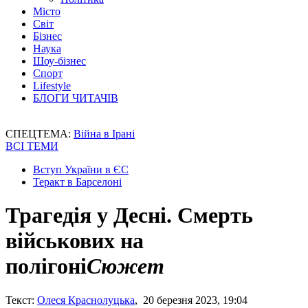
Місто
Світ
Бізнес
Наука
Шоу-бізнес
Спорт
Lifestyle
БЛОГИ ЧИТАЧІВ
СПЕЦТЕМА:
Війна в Ірані
ВСІ ТЕМИ
Вступ України в ЄС
Теракт в Барселоні
Трагедія у Десні. Смерть
військових на
полігоні
Сюжет
Текст:
Олеся Краснолуцька
, 20 березня 2023, 19:04