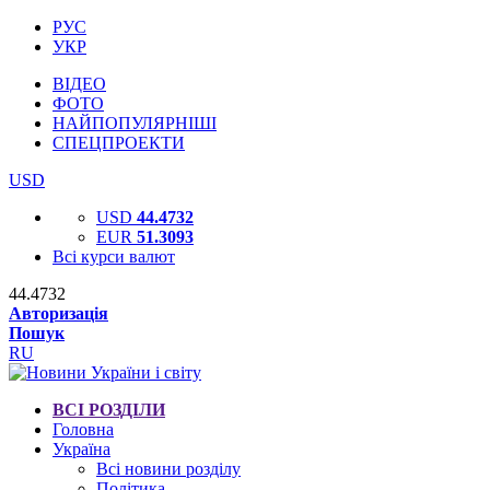
РУС
УКР
ВІДЕО
ФОТО
НАЙПОПУЛЯРНІШІ
СПЕЦПРОЕКТИ
USD
USD
44.4732
EUR
51.3093
Всі курси валют
44.4732
Авторизація
Пошук
RU
ВСІ РОЗДІЛИ
Головна
Україна
Всі новини розділу
Політика