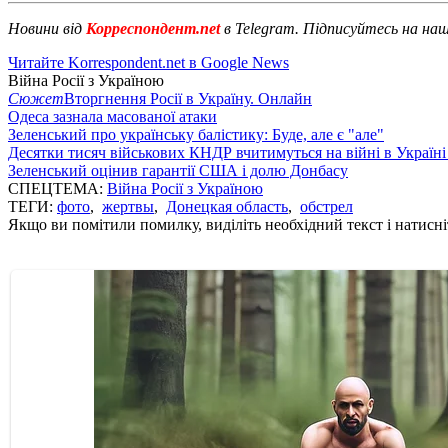
Новини від
Корреспондент.net
в Telegram. Підписуйтесь на на
Читайте Korrespondent.net в Google News
Війна Росії з Україною
Сюжет
Вторгнення Росії в Україну. Онлайн
Одеса зазнала масованої атаки
Зеленський про українську балістику: Буде, але є "але"
Десятки тисяч військових КНДР вчитимуться на війні в Україні
Зеленський оцінив гарантії США і долю Донбасу
СПЕЦТЕМА:
Війна Росії з Україною
ТЕГИ:
фото
,
жертвы
,
Донецкая область
,
обстрел
Якщо ви помітили помилку, виділіть необхідний текст і натисніт