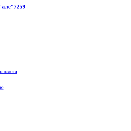
 "але"
7259
 допомоги
ою