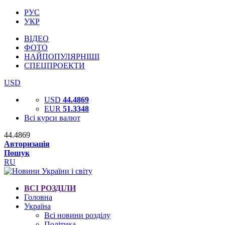
РУС
УКР
ВІДЕО
ФОТО
НАЙПОПУЛЯРНІШІ
СПЕЦПРОЕКТИ
USD
USD
44.4869
EUR
51.3348
Всі курси валют
44.4869
Авторизація
Пошук
RU
ВСІ РОЗДІЛИ
Головна
Україна
Всі новини розділу
Політика