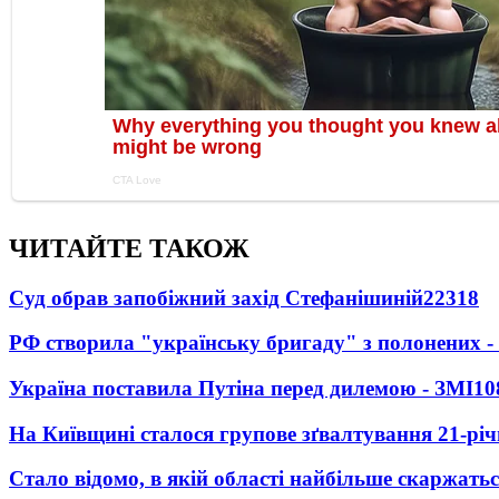
ЧИТАЙТЕ ТАКОЖ
Суд обрав запобіжний захід Стефанішиній
22318
РФ створила "українську бригаду" з полонених -
Україна поставила Путіна перед дилемою - ЗМІ
10
На Київщині сталося групове зґвалтування 21-річ
Стало відомо, в якій області найбільше скаржать