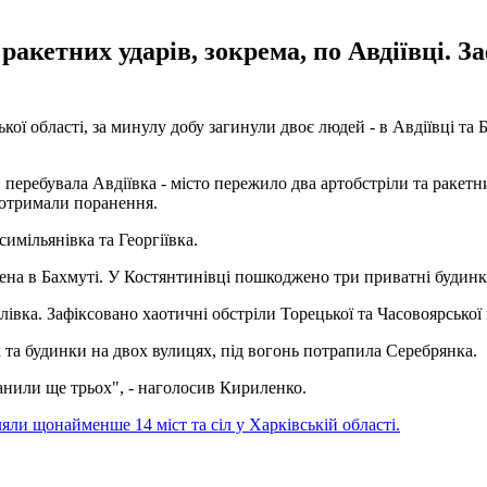
акетних ударів, зокрема, по Авдіївці. З
ї області, за минулу добу загинули двоє людей - в Авдіївці та 
перебувала Авдіївка - місто пережило два артобстріли та ракет
 отримали поранення.
имільянівка та Георгіївка.
на в Бахмуті. У Костянтинівці пошкоджено три приватні будинки
лівка. Зафіксовано хаотичні обстріли Торецької та Часовоярської
а будинки на двох вулицях, під вогонь потрапила Серебрянка.
анили ще трьох", - наголосив Кириленко.
ляли щонайменше 14 міст та сіл у Харківській області.