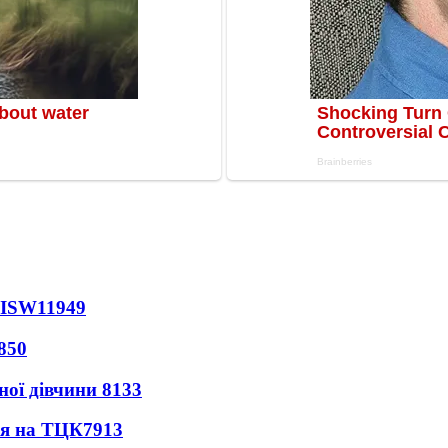
 ISW
11949
850
ної дівчини
8133
ся на ТЦК
7913