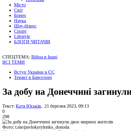
Місто
Світ
Бізнес
Наука
Шоу-бізнес
Спорт
Lifestyle
БЛОГИ ЧИТАЧІВ
СПЕЦТЕМА:
Війна в Ірані
ВСІ ТЕМИ
Вступ України в ЄС
Теракт в Барселоні
За добу на Донеччині загинул
Текст:
Катя Юськів
, 21 березня 2023, 09:13
0
298
Фото: t.me/pavlokyrylenko_donoda