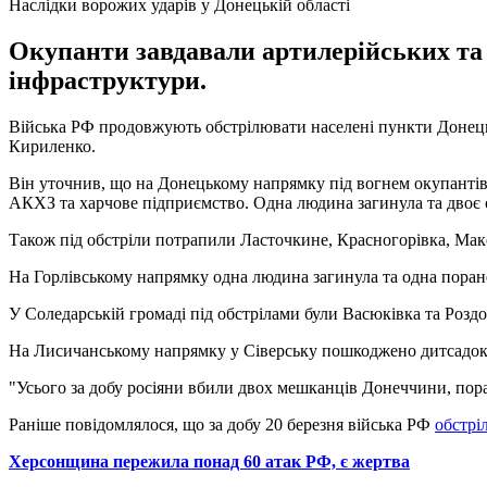
Наслідки ворожих ударів у Донецькій області
Окупанти завдавали артилерійських та р
інфраструктури.
Війська РФ продовжують обстрілювати населені пункти Донецько
Кириленко.
Він уточнив, що на Донецькому напрямку під вогнем окупантів 
АКХЗ та харчове підприємство. Одна людина загинула та двоє
Також під обстріли потрапили Ласточкине, Красногорівка, Макс
На Горлівському напрямку одна людина загинула та одна поране
У Соледарській громаді під обстрілами були Васюківка та Роздо
На Лисичанському напрямку у Сіверську пошкоджено дитсадок т
"Усього за добу росіяни вбили двох мешканців Донеччини, пор
Раніше повідомлялося, що за добу 20 березня війська РФ
обстрі
Херсонщина пережила понад 60 атак РФ, є жертва