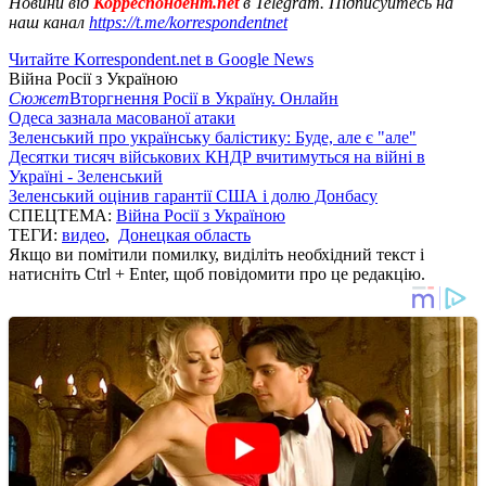
Новини від
Корреспондент.net
в Telegram. Підписуйтесь на
наш канал
https://t.me/korrespondentnet
Читайте Korrespondent.net в Google News
Війна Росії з Україною
Сюжет
Вторгнення Росії в Україну. Онлайн
Одеса зазнала масованої атаки
Зеленський про українську балістику: Буде, але є "але"
Десятки тисяч військових КНДР вчитимуться на війні в
Україні - Зеленський
Зеленський оцінив гарантії США і долю Донбасу
СПЕЦТЕМА:
Війна Росії з Україною
ТЕГИ:
видео
,
Донецкая область
Якщо ви помітили помилку, виділіть необхідний текст і
натисніть Ctrl + Enter, щоб повідомити про це редакцію.