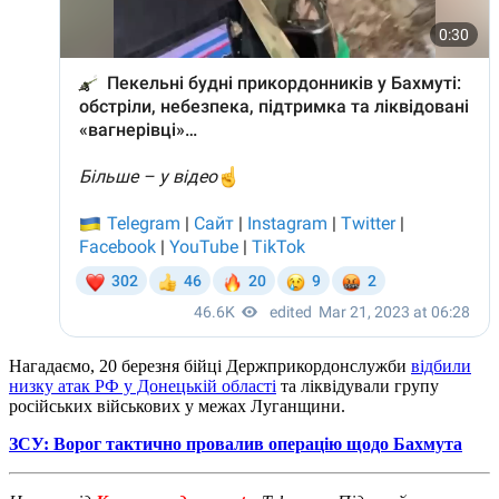
Нагадаємо, 20 березня бійці Держприкордонслужби
відбили
низку атак РФ у Донецькій області
та ліквідували групу
російських військових у межах Луганщини.
ЗСУ: Ворог тактично провалив операцію щодо Бахмута