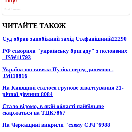
ЧИТАЙТЕ ТАКОЖ
Суд обрав запобіжний захід Стефанішиній
22290
РФ створила "українську бригаду" з полонених
- ISW
11793
Україна поставила Путіна перед дилемою -
ЗМІ
10816
На Київщині сталося групове зґвалтування 21-
річної дівчини
8084
Стало відомо, в якій області найбільше
скаржаться на ТЦК
7867
На Черкащині викрили "схему СЗЧ"
6988