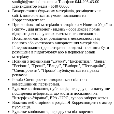
sunlight@mediadim.com.ua
Телефон: 044-205-43-00
Ідентифікатор медіа – R40-06068
Використання будь-яких матеріалів, розміщених на
сайті, дозволяється за умови посилання на
Корреспондент.net.
При копіюванні матеріалів зі сторінки « Новини України
і світу» , для інтернет - видань - обов'язкове пряме
відкрите для пошукових систем гіперпосилання .
Посилання має бути розміщена в незалежності від
повного або часткового використання матеріалів.
Гіперпосилання ( для інтернет - видань) - повинна бути
розміщена в підзаголовку або в першому абзаці
матеріалу.
Новини з позначками "Думка", "Експертиза", "Заява",
"Регіони", "Гроші", "Влада", "Вибори", "Тест-драйв",
"Спецпроекти", "Промо" публікуються на правах
реклами.
Розділ Спецпроекти створюється спільно з
комерційними партнерами.
Будь яке копіювання, публікація, передрук, чи наступне
поширення інформації, що містить посилання на
"Інтерфакс-Україна", EPA / UPG, суворо забороняється.
Власник веб-сторінки в розділі Я-Корреспондент є автор
публікації.
Будь-яке копіювання, передрук та відтворення