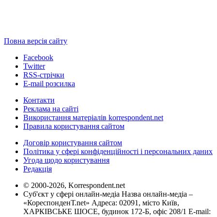
Повна версія сайту
Facebook
Twitter
RSS-стрічки
E-mail розсилка
Контакти
Реклама на сайті
Використання матеріалів korrespondent.net
Правила користування сайтом
Договір користування сайтом
Політика у сфері конфіденційності і персональних даних
Угода щодо користування
Редакція
© 2000-2026, Korrespondent.net
Суб'єкт у сфері онлайн-медіа Назва онлайн-медіа –
«КореспонденТ.net» Адреса: 02091, місто Київ,
ХАРКІВСЬКЕ ШОСЕ, будинок 172-Б, офіс 208/1 E-mail: